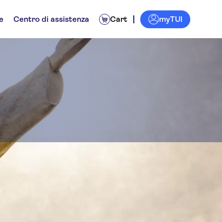
myTUI
e
Centro di assistenza
Cart
tore
ità
Biglietti ed eventi