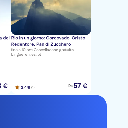
a del
Rio in un giorno: Corcovado, Cristo
Redentore, Pan di Zucchero
fino a 10 ore
·
Cancellazione gratuita
·
Lingue: en, es, pt
3
57
€
€
Da:
3,4
(1)
/5