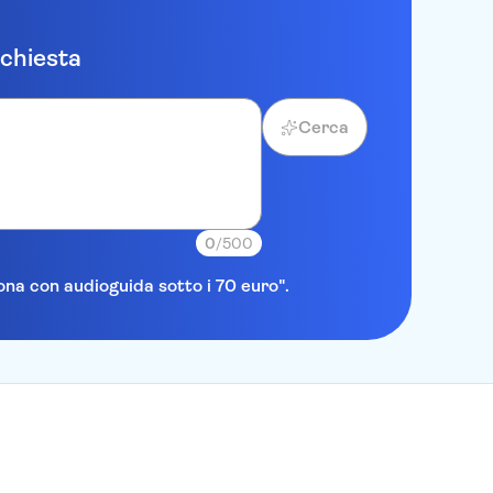
ichiesta
Cerca
0
/500
lona con audioguida sotto i 70 euro".