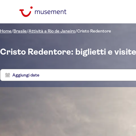
Home
/
Brasile
/
Attività a Rio de Janeiro
/
Cristo Redentore
Cristo Redentore: biglietti e visit
Aggiungi date
Filtra per prezzo
Biglie
(Adulto)
Hotel pickup
Opzioni biglietto
Att
Conferma istantanea
Filtra per categorie
€
€
Min
Max