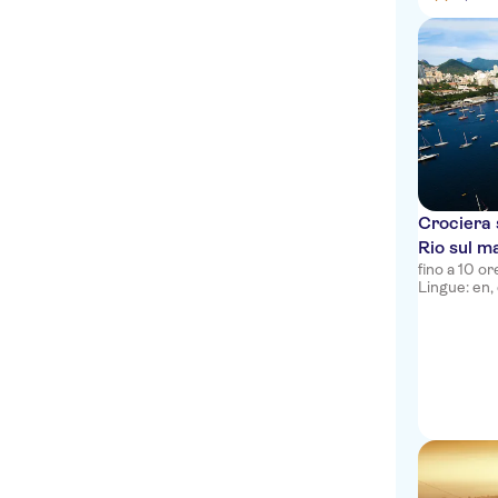
Crociera 
Rio sul m
fino a 10 or
Redentore
Lingue: en, 