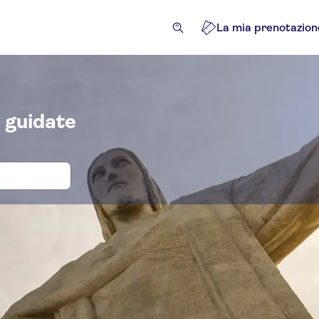
La mia prenotazion
e guidate
tti d'ingresso e tour per Cristo Reden
razioni e tour guidati
Escursioni e tour in giornata
Attiv