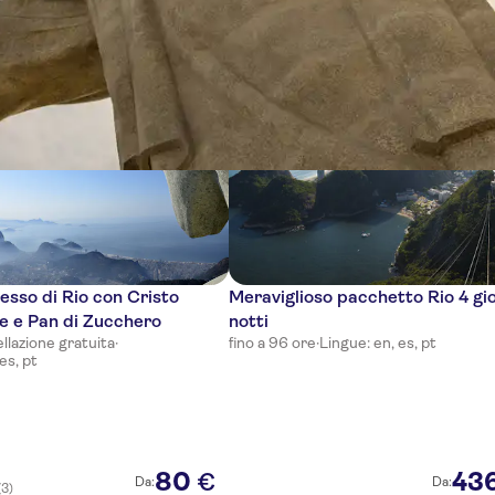
ze
esso di Rio con Cristo
Meraviglioso pacchetto Rio 4 gi
e e Pan di Zucchero
notti
llazione gratuita
·
fino a 96 ore
·
Lingue: en, es, pt
es, pt
80
43
€
Da:
Da:
(3)