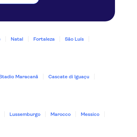
e
Natal
Fortaleza
São Luís
Stadio Maracanã
Cascate di Iguaçu
Lussemburgo
Marocco
Messico