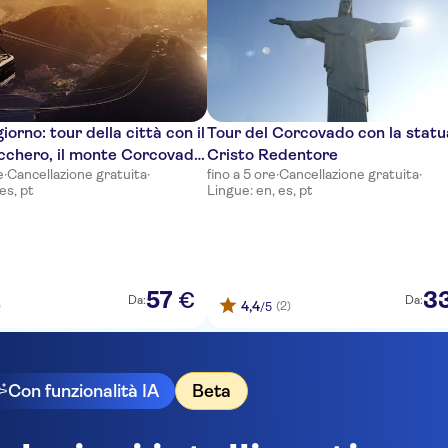
giorno: tour della città con il
Tour del Corcovado con la statu
cchero, il monte Corcovado
Cristo Redentore
e
·
Cancellazione gratuita
·
fino a 5 ore
·
Cancellazione gratuita
·
to Redentore
es, pt
Lingue: en, es, pt
57
3
€
Da:
Da:
4,4
)
(2)
/5
Con funzionalità IA
Beta