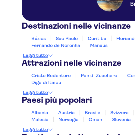
B
Destinazioni nelle vicinanze
Búzios
Sao Paulo
Curitiba
Florianó
Fernando de Noronha
Manaus
Leggi tutto
Attrazioni nelle vicinanze
Cristo Redentore
Pan di Zucchero
Co
Diga di Itaipu
Leggi tutto
Paesi più popolari
Albania
Austria
Brasile
Svizzera
Malesia
Norvegia
Oman
Slovenia
Leggi tutto