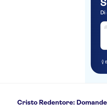
S
Di
Fai 
E
Cristo Redentore: Domande