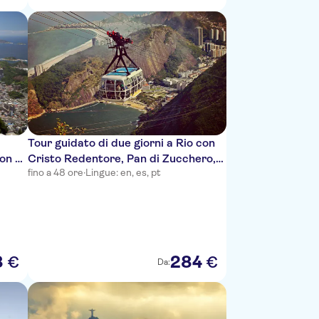
i
Tour guidato di due giorni a Rio con
ron e
Cristo Redentore, Pan di Zucchero,
fino a 48 ore
·
Lingue: en, es, pt
pranzo al barbecue e trasferimento
privato
8
284
€
€
Da: