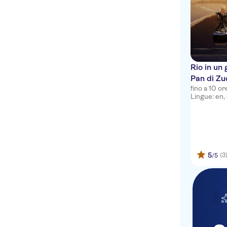
Rio in un 
Pan di Zu
fino a 10 or
e il Cris
Lingue: en, 
5
(3
/5