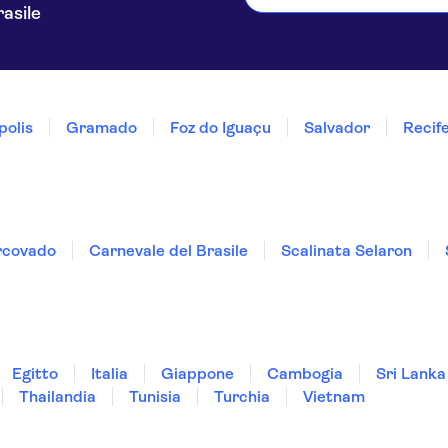
rasile
polis
Gramado
Foz do Iguaçu
Salvador
Recif
rcovado
Carnevale del Brasile
Scalinata Selaron
Egitto
Italia
Giappone
Cambogia
Sri Lanka
Thailandia
Tunisia
Turchia
Vietnam