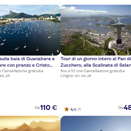
sulla baia di Guanabara a
Tour di un giorno intero al Pan d
are con pranzo e Cristo
Zucchero, alla Scalinata di Sela
e
·
Cancellazione gratuita
·
fino a 10 ore
·
Cancellazione gratuita
·
 in treno
al Cristo Redentore con pranzo
es, pt
Lingue: en, es, pt
barbecue facoltativo
110
4
€
Da:
Da:
4
(1)
/5