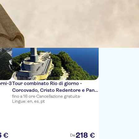
Sort by:
orni-3
Tour combinato Rio di giorno -
Corcovado, Cristo Redentore e Pan
fino a 16 ore
·
Cancellazione gratuita
·
di Zucchero con pranzo e spettacolo
Lingue: en, es, pt
Ginga Tropical
6
218
€
€
Da: