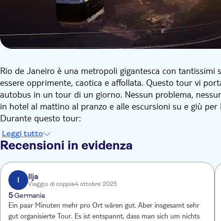
Rio de Janeiro è una metropoli gigantesca con tantissim
essere opprimente, caotica e affollata. Questo tour vi porta
autobus in un tour di un giorno. Nessun problema, nessuna
in hotel al mattino al pranzo e alle escursioni su e giù per
Durante questo tour:
Leggi tutto
inizia il tour in autobus al mattino con vista sulle 
Recensioni in evidenza
attraversa lo storico quartiere di Laranjeiras, ammira
del Botafogo
ammira il Sambodromo durante il tuo tour panoramic
Ilja
I
Viaggio di coppia
4 ottobre 2025
professionale
5
Germania
scendi dall'autobus per visitare la Cattedrale Metropo
Ein paar Minuten mehr pro Ort wären gut. Aber insgesamt sehr
Risali sull'autobus e visita la piazza Cinelândia, i suoi 
gut organisierte Tour. Es ist entspannt, dass man sich um nichts