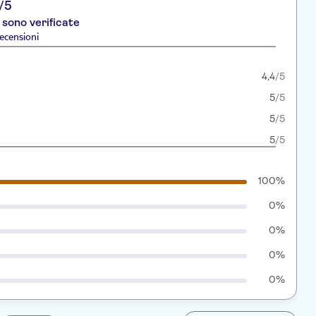
/5
 sono verificate
ecensioni
4,4
/5
5
/5
5
/5
5
/5
100%
0%
0%
0%
0%