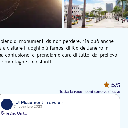
i splendidi monumenti da non perdere. Ma può anche
 a visitare i luoghi più famosi di Rio de Janeiro in
 confusione, ci prendiamo cura di tutto, dal prelievo
 le montagne circostanti.
spiagge di Ipanema e Copacabana
5
/5
 il Palazzo Guanabara e costeggia l'affascinante riva
Tutte le recensioni sono verificate
o in autobus del centro di Rio con una guida
TUI Musement Traveler
T
13 novembre 2023
5
Regno Unito
litana e scattare qualche foto del centro di Rio
W
edifici storici, il Teatro Municipale, la Biblioteca