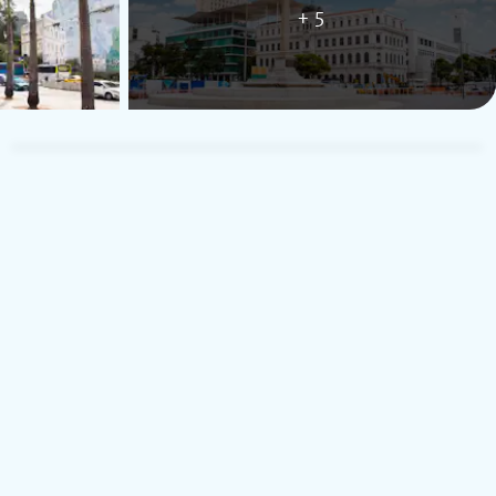
+ 5
Georg
G
Viaggio da solo
20 settembre 2022
5
Germania
ar rundum zufrieden