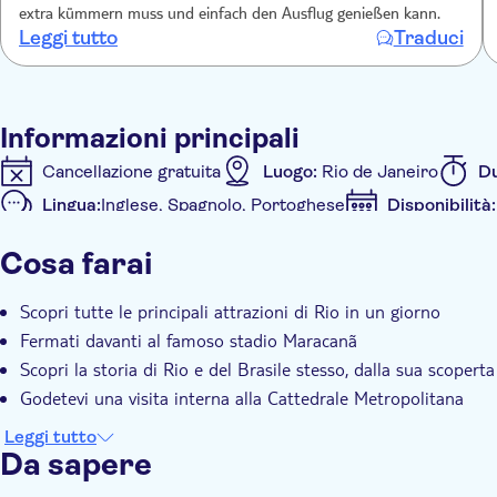
Nazionale e il Museo Nazionale delle Belle Arti
extra kümmern muss und einfach den Ausflug genießen kann.
prendi le iconiche funivie fino al Pan di Zucchero su
Leggi tutto
Traduci
punto panoramico con vista sulla baia di Guanabara 
completa la tua ascesa verso la cima del Pan di Zucch
Copacabana e sull'imponente statua del Cristo Reden
Informazioni principali
goditi il pranzo in una casa barbecue prima di dirige
Cosme Vehlo
Cancellazione gratuita
Luogo:
Rio de Janeiro
D
attraversa la rigogliosa e fitta foresta pluviale di Tiju
Lingua:
Inglese, Spagnolo, Portoghese
Disponibilità
Urca prima di risalire sull'autobus
Informazioni aggiuntive
Scopri di più sulla ricca storia di Rio, aneddoti sul Pa
Cosa farai
Conferma istantanea
Tour di gruppo
Servizio di
Scopri tutte le principali attrazioni di Rio in un giorno
Fermati davanti al famoso stadio Maracanã
Scopri la storia di Rio e del Brasile stesso, dalla sua scoperta 
Godetevi una visita interna alla Cattedrale Metropolitana
Leggi tutto
Da sapere