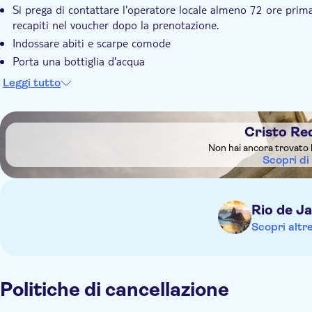
Si prega di contattare l'operatore locale almeno 72 ore prima 
recapiti nel voucher dopo la prenotazione.
Indossare abiti e scarpe comode
Porta una bottiglia d'acqua
Porta con te la crema solare, gli occhiali da sole e un cappell
Leggi tutto
Pranzo barbecue (disponibili opzioni vegetariane) in opzione 
offrirà una varietà di suggerimenti per escursioni nelle vicina
DSA1Cristo Redentore
Cristo Re
Non hai ancora trovato 
Scopri di
Rio de J
Scopri altr
Politiche di cancellazione