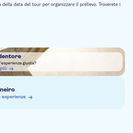
della data del tour per organizzare il prelievo. Troverete i
o se fa caldo
con pranzo. Se si sceglie un'opzione senza pranzo, la guida
nze.
dentore
l'esperienza giusta?
 più
aneiro
e esperienze