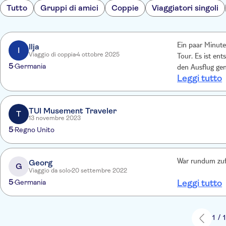
Tutto
Gruppi di amici
Coppie
Viaggiatori singoli
Ilja
Ein paar Minute
I
Viaggio di coppia
4 ottobre 2025
Tour. Es ist en
5
Germania
den Ausflug ge
Leggi tutto
TUI Musement Traveler
T
13 novembre 2023
5
Regno Unito
Georg
War rundum zuf
G
Viaggio da solo
20 settembre 2022
5
Germania
Leggi tutto
1 / 