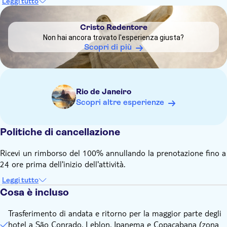
Leggi tutto
Tijuca
DSA1Cristo Redentore
Sali sulla cima del monte Corcovado e ammira il Cristo
Cristo Redentore
Redentore
Non hai ancora trovato l'esperienza giusta?
Scopri di più
Rio de Janeiro
Scopri altre esperienze
Politiche di cancellazione
Ricevi un rimborso del 100% annullando la prenotazione fino a
24 ore prima dell'inizio dell'attività.
Leggi tutto
Cosa è incluso
Trasferimento di andata e ritorno per la maggior parte degli
hotel a São Conrado, Leblon, Ipanema e Copacabana (zona