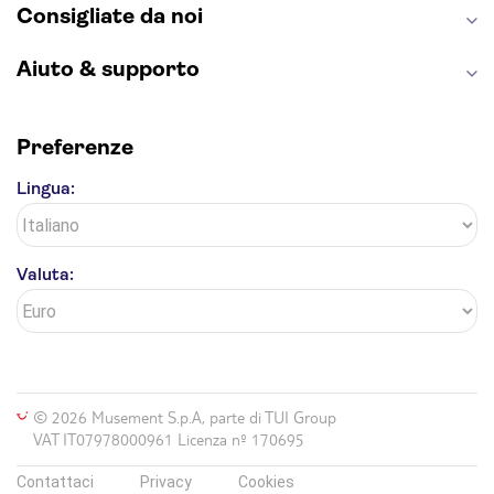
Consigliate da noi
Aiuto & supporto
Preferenze
Lingua:
Valuta:
© 2026 Musement S.p.A, parte di TUI Group
VAT IT07978000961 Licenza nº 170695
Contattaci
Privacy
Cookies