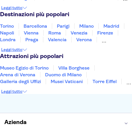
Norvegia
Oman
Slovenia
Thailandia
Leggi tutto
Tunisia
Turchia
Vietnam
Destinazioni più popolari
Torino
Barcellona
Parigi
Milano
Madrid
Napoli
Vienna
Roma
Venezia
Firenze
Londra
Praga
Valencia
Verona
Budapest
Lisbona
Bologna
Malta
Leggi tutto
Genova
Palermo
Attrazioni più popolari
Museo Egizio di Torino
Villa Borghese
Arena di Verona
Duomo di Milano
Galleria degli Uffizi
Musei Vaticani
Torre Eiffel
Colosseo
Cappella Sistina
Museo del Louvre
Leggi tutto
Reggia di Caserta
Teatro alla Scala
Sagrada Familia
Pantheon
Giardino di Boboli
Torre di Pisa
Foro Romano
Etna
Casa Batlló
Napoli Sotterranea
Azienda