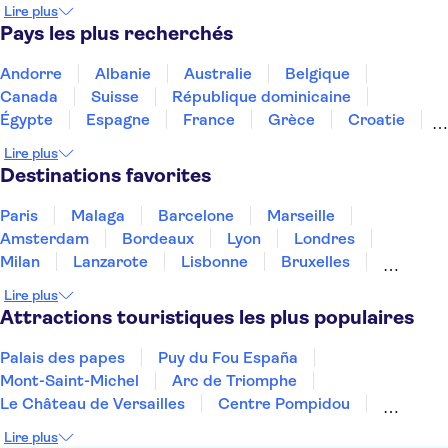
Musée Thyssen-Bornemisza
Théâtre-musée Dalí
Lire plus
Musée Picasso
Le palais de la musique catalane
Pays les plus recherchés
Casa Vicens
Musée Guggenheim de Bilbao
Parc Güell
Musée du Prado
Le Caminito del Rey
Andorre
Albanie
Australie
Belgique
Parcs d'attractions de Madrid
Canada
Suisse
République dominicaine
Égypte
Espagne
France
Grèce
Croatie
Irlande
Islande
Italie
Maroc
Malaisie
Lire plus
Thaïlande
Tunisie
Turquie
Destinations favorites
Paris
Malaga
Barcelone
Marseille
Amsterdam
Bordeaux
Lyon
Londres
Milan
Lanzarote
Lisbonne
Bruxelles
Prague
Nice
Marrakech
Budapest
Lire plus
Dubai
Copenhague
Minorque
Montpellier
Attractions touristiques les plus populaires
Palais des papes
Puy du Fou España
Mont-Saint-Michel
Arc de Triomphe
Le Château de Versailles
Centre Pompidou
Palais des Doges
Tour Eiffel
Colisée
Lire plus