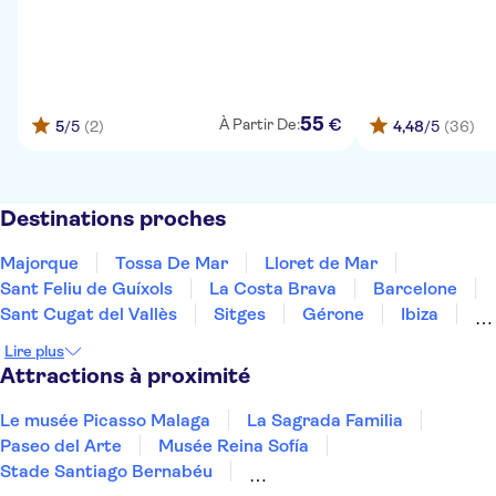
55
€
À Partir De:
5
/5
(2)
4,48
/5
(36)
Destinations proches
Majorque
Tossa De Mar
Lloret de Mar
Sant Feliu de Guíxols
La Costa Brava
Barcelone
Sant Cugat del Vallès
Sitges
Gérone
Ibiza
Formentera
Figueres
Tarragone
Salou
Lire plus
La Costa Dorada
Attractions à proximité
Le musée Picasso Malaga
La Sagrada Familia
Paseo del Arte
Musée Reina Sofía
Stade Santiago Bernabéu