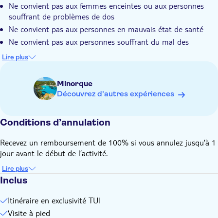
Ne convient pas aux femmes enceintes ou aux personnes
Mahón directement chez les producteurs
souffrant de problèmes de dos
Votre guide local expert partagera toutes ses connaissances
Ne convient pas aux personnes en mauvais état de santé
sur le parc naturel de s'Albufera des Grau
Ne convient pas aux personnes souffrant du mal des
transports
Lire plus
Ne convient pas aux personnes souffrant de problèmes
cardiaques ou respiratoires.
Minorque
Ne convient pas aux personnes à mobilité réduite
Découvrez d'autres expériences
Non adapté aux personnes en fauteuil roulant
Réservé aux adultes
Conditions d’annulation
Apportez des chaussures appropriées
Guide anglophone pour toutes les nationalités
Recevez un remboursement de 100% si vous annulez jusqu’à 1
jour avant le début de l’activité.
Lire plus
Inclus
Itinéraire en exclusivité TUI
Visite à pied