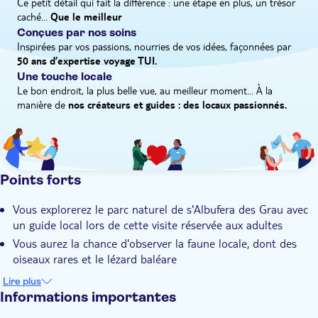
Ce petit détail qui fait la différence : une étape en plus, un trésor
caché...
Pick-up à l'hôtel
Que le meilleur
Conçues par nos soins
Inspirées par vos passions, nourries de vos idées, façonnées par
50 ans d’expertise voyage TUI.
Une touche locale
Le bon endroit, la plus belle vue, au meilleur moment… À la
manière de
nos créateurs et guides : des locaux passionnés.
Points forts
Vous explorerez le parc naturel de s'Albufera des Grau avec
un guide local lors de cette visite réservée aux adultes
Vous aurez la chance d'observer la faune locale, dont des
oiseaux rares et le lézard baléare
Vous marcherez au cœur de zones humides offrant des vues
Lire plus
paisibles sur les paysages de Minorque
Informations importantes
La visite de la ferme inclut une dégustation de fromage