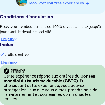
Découvrez d'autres expériences
Juillet et août : Ouvert tous les jours de 10h à 19hLe centre
est fermé de novembre à mars.
Les billetteries ferment deux heures avant l'heure de
Conditions d’annulation
fermeture du centre.
Activité avec itinéraire adapté aux personnes à mobilité
Recevez un remboursement de 100% si vous annulez jusqu’à 1
réduite
jour avant le début de l’activité.
Activité avec itinéraire non adapté aux personnes à mobilité
Lire plus
réduite en raison de la distance de marche qu'il implique
Inclus
Apportez votre matériel de bain et de la crème solaire
Argent pour les dépenses personnelles ou les pourboires
Droits d'entrée
Repas et boissons non inclus
Lire plus
Cette expérience répond aux critères du
Conseil
. En
mondial du tourisme durable (GSTC)
choisissant cette expérience, vous pouvez
protéger les lieux que vous aimez, prendre soin de
l'environnement et soutenir les communautés
locales