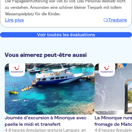
Die Papageienfütterung war viel zu voll. Das Personal deshalb nicht
zu verstehen. Ansonsten eine schöner kleiner Tierpark mit tollem
Wasserspielplatz für die Kinder.
Lire plus
Traduire
Voir toutes les évaluations
Vous aimerez peut-être aussi
Journée d'excursion à Minorque avec
La Minorque rura
paella le midi et transfert
fromage de Maho
4-8 heures
·
Annulation gratuite
·
Langues: en
4-8 heures
·
Annulati