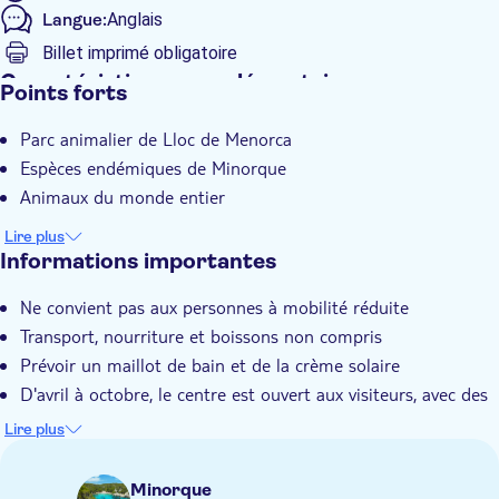
Langue:
Anglais
Billet imprimé obligatoire
Caractéristiques supplémentaires
Points forts
Entrée incluse
Parc animalier de Lloc de Menorca
Confirmation instantanée
Espèces endémiques de Minorque
Animaux du monde entier
Lire plus
Informations importantes
Ne convient pas aux personnes à mobilité réduite
Transport, nourriture et boissons non compris
Prévoir un maillot de bain et de la crème solaire
D'avril à octobre, le centre est ouvert aux visiteurs, avec des
horaires légèrement différents selon les mois :Avril : Ouvert
Lire plus
du mardi au dimanche et les jours fériés, de 10h à 18h.
Mai, juin, septembre et octobre : Ouvert tous les jours de
Minorque
10h à 18h