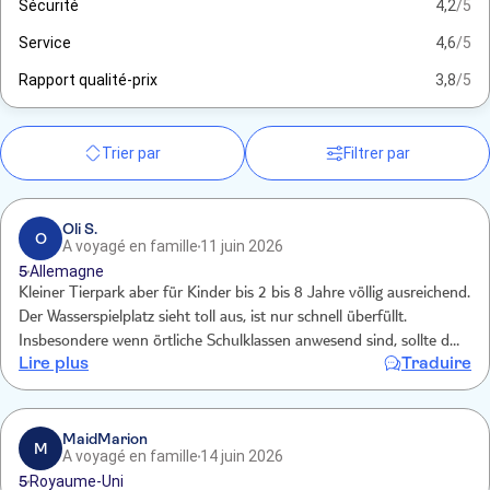
Sécurité
4,2
/5
Service
4,6
/5
Rapport qualité-prix
3,8
/5
Trier par
Filtrer par
Oli S.
O
A voyagé en famille
11 juin 2026
5
Allemagne
Kleiner Tierpark aber für Kinder bis 2 bis 8 Jahre völlig ausreichend.
Der Wasserspielplatz sieht toll aus, ist nur schnell überfüllt.
Insbesondere wenn örtliche Schulklassen anwesend sind, sollte der
Lire plus
Traduire
Wasserspielplatz aus Sicherheitsgründen eher gemieden werden
MaidMarion
M
A voyagé en famille
14 juin 2026
5
Royaume-Uni