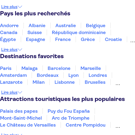
Musée Thyssen-Bornemisza
Musée Picasso
Lire plus
Le palais de la musique catalane
Pays les plus recherchés
Théâtre-musée Dalí
Casa Vicens
Musée Guggenheim de Bilbao
Parc Güell
Andorre
Albanie
Australie
Belgique
Musée du Prado
Le Caminito del Rey
Canada
Suisse
République dominicaine
Parcs d'attractions de Madrid
Égypte
Espagne
France
Grèce
Croatie
Irlande
Islande
Italie
Maroc
Malaisie
Lire plus
Thaïlande
Tunisie
Turquie
Destinations favorites
Paris
Malaga
Barcelone
Marseille
Amsterdam
Bordeaux
Lyon
Londres
Lanzarote
Milan
Lisbonne
Bruxelles
Prague
Nice
Budapest
Marrakech
Lire plus
Dubai
Minorque
Copenhague
Montpellier
Attractions touristiques les plus populaires
Palais des papes
Puy du Fou España
Mont-Saint-Michel
Arc de Triomphe
Le Château de Versailles
Centre Pompidou
Palais des Doges
Tour Eiffel
Colisée