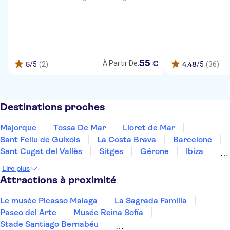
55
€
À Partir De:
5
/5
(2)
4,48
/5
(36)
Destinations proches
Majorque
Tossa De Mar
Lloret de Mar
Sant Feliu de Guíxols
La Costa Brava
Barcelone
Sant Cugat del Vallès
Sitges
Gérone
Ibiza
Formentera
Figueres
Tarragone
Salou
Lire plus
La Costa Dorada
Attractions à proximité
Le musée Picasso Malaga
La Sagrada Familia
Paseo del Arte
Musée Reina Sofía
Stade Santiago Bernabéu