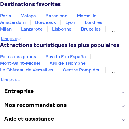
Thaïlande
Tunisie
Turquie
Destinations favorites
Paris
Malaga
Barcelone
Marseille
Amsterdam
Bordeaux
Lyon
Londres
Milan
Lanzarote
Lisbonne
Bruxelles
Prague
Nice
Marrakech
Budapest
Lire plus
Dubai
Copenhague
Minorque
Montpellier
Attractions touristiques les plus populaires
Palais des papes
Puy du Fou España
Mont-Saint-Michel
Arc de Triomphe
Le Château de Versailles
Centre Pompidou
Palais des Doges
Tour Eiffel
Colisée
Lire plus
La Chapelle Sixtine
Musée du Louvre
La Sagrada Familia
Musée d'Orsay
Entreprise
Statue de la Liberté
Tour de Pise
Cathédrale Notre Dame
Montmartre
Giverny
Nos recommandations
Opéra Garnier
Alhambra
Aide et assistance