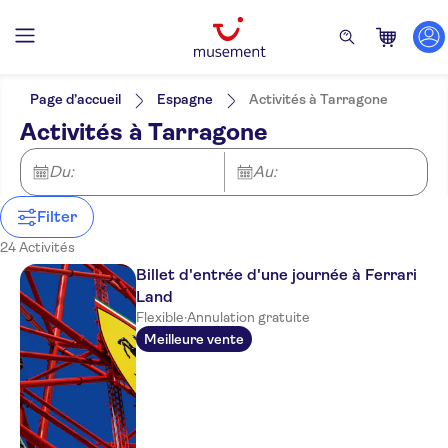
Filtres
Prix par adulte
Prise en charge à l'hôtel
Options de billets
Page d’accueil
Espagne
Activités à Tarragone
Confirmation instantanée
Catégories
Min
€
Max
€
Activités à Tarragone
Annulation gratuite
Excursions à la journée
NO-PICKUP
Langue
Bon numérique
Anglais
Culture et histoire
Du:
Billets et événements
Au:
Entrée incluse
Espagnol
Incontournables
Coupe-file
Parcs d'attractions
Tourisme et traditions
Activités
Catalan
Visites de
Visite guidée
Filter
Campagne
Bateaux
Activités urbaines
Attractions et visites guidées
Français
monuments
Visite audioguide
Folklore
Croisières
24 Activités
Allemand
Musées
Musées et
Activités de plein air
Enfants gratuits
galeries d'art
Arrêts multiples
Monuments
Guide expert
Nature
Billet d'entrée d'une journée à Ferrari
Activités aquatiques
Expositions
Wheelchair access
Land
Flexible
·
Annulation gratuite
Meilleure vente