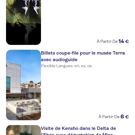
14
€
À Partir De:
Billets coupe-file pour le musée Terra
avec audioguide
Flexible
·
Langues: en, es, ca
6
€
À Partir De:
Visite de Kensho dans le Delta de
l'Ebre avec dégustation de Miso