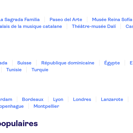
La Sagrada Familia
Paseo del Arte
Musée Reina Sofía
alais de la musique catalane
Théâtre-musée Dalí
Cas
ada
Suisse
République dominicaine
Égypte
E
Tunisie
Turquie
erdam
Bordeaux
Lyon
Londres
Lanzarote
openhague
Montpellier
populaires