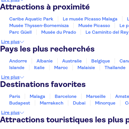
Attractions à proximité
Caribe Aquatic Park
Le musée Picasso Malaga
Musée Thyssen-Bornemisza
Musée Picasso
Le p
Parc Güell
Musée du Prado
Le Caminito del Rey
Lire plus
Pays les plus recherchés
Andorre
Albanie
Australie
Belgique
Can
Islande
Italie
Maroc
Malaisie
Thaïlande
Lire plus
Destinations favorites
Paris
Malaga
Barcelone
Marseille
Amst
Budapest
Marrakech
Dubai
Minorque
C
Lire plus
Attractions touristiques les plus 