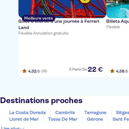
Meilleure vente
Billet d'entrée d'une journée à Ferrari
Billets Aq
Flexible
Land
Flexible
·
Annulation gratuite
22
€
À Partir De:
4,32
4,38
(38)
/5
/5
Destinations proches
La Costa Dorada
Cambrils
Tarragone
Sitge
Lloret de Mar
Tossa De Mar
Gérone
Sant Fe
Lire plus