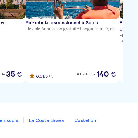
arc
Parachute ascensionnel à Salou
Fundaci
Flexible
·
Annulation gratuite
·
Langues: en, fr, es
Line" a
Flexible
·
A
Langues: e
35
140
€
€
 De:
À Partir De:
3,91
(7)
/5
eñíscola
La Costa Brava
Castellón