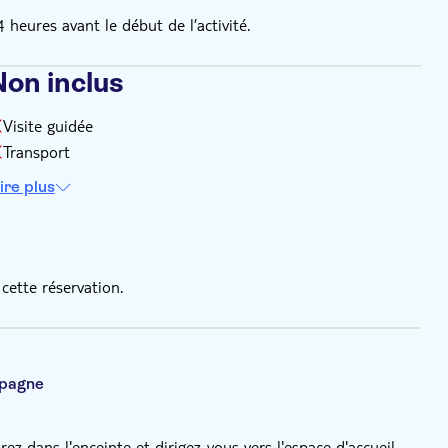
eures avant le début de l’activité.
Non inclus
Visite guidée
Transport
ire plus
cette réservation.
spagne
ez dans l'enceinte et dirigez-vous vers l'espace d'accueil,