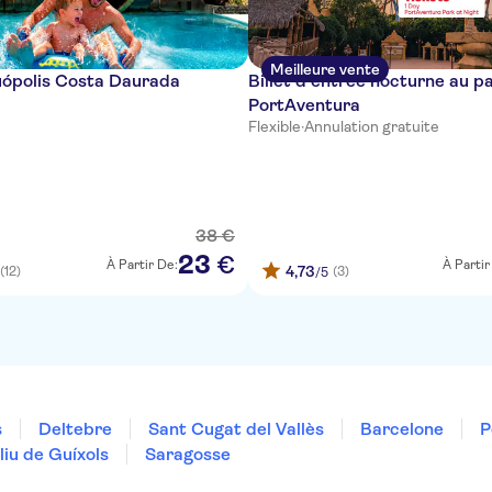
Meilleure vente
uópolis Costa Daurada
Billet d'entrée nocturne au p
PortAventura
Flexible
·
Annulation gratuite
38
€
23
€
À Partir De:
À Partir
4,73
(12)
(3)
/5
s
Deltebre
Sant Cugat del Vallès
Barcelone
P
liu de Guíxols
Saragosse