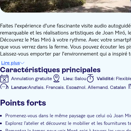
Faites l'expérience d'une fascinante visite audio autogu
remarquable et les réalisations artistiques de Joan Miró, l
Découvrez le Mas Miró à votre rythme. Avec votre smartph
que vous verrez dans la ferme. Vous pouvez écouter les pi
Laissez-vous emporter par l'environnement qui a inspiré t
pouvez également faire le tour du "Paysage émotionnel de M
Lire plus
pièce théâtrale "Siliqua" de Pol López et profiter gratuite
Caractéristiques principales
Imprégnez-vous de l'environnement époustouflant du Mas 
Annulation gratuite
Lieu:
Salou
Validité:
Flexibl
servi de source d'inspiration pour les travaux artistiques de
Langue:
Anglais, Français, Espagnol, Allemand, Catalan
qu'il l'a laissé en 1976, en découvrant son processus créa
Caractéristiques supplémentaires
Points forts
Confirmation instantanée
Coupe-file
Entrée in
Visite audioguide
Audioguide inclus
Promenez-vous dans le même paysage que celui où Joan Miró 
Explorez l'atelier et découvrez le mobilier et les fournitures 
Remontez le temps pour voir Mont-roig à travers les yeux de