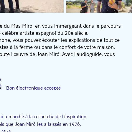
idée du Mas Miró, en vous immergeant dans le parcours
e célèbre artiste espagnol du 20e siècle.
one, vous pouvez écouter les explications de tout ce
stes à la ferme ou dans le confort de votre maison.
oute l'œuvre de Joan Miró. Avec l'audioguide, vous
iró", à travers le territoire de Mont-roig, écouter la
ment du jeu numérique familial.
Miró, y compris l'impressionnant Mont-Roig, qui a
e
 Miró. Entrez dans l'atelier de l'artiste et voyez-le tel
Bon électronique accepté
tif et son espace personnel.
cluse
Bon numérique
Enfants gratuits
a marché à la recherche de l'inspiration.
tels que Joan Miró les a laissés en 1976.
 Miró.