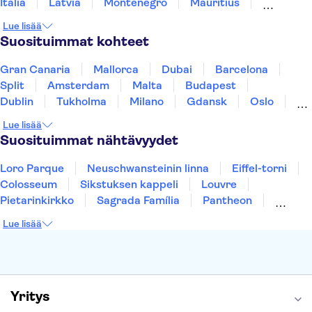
Italia
Latvia
Montenegro
Mauritius
Norja
Portugali
Ruotsi
Singapore
Lue lisää
Thaimaa
Turkki
Suosituimmat kohteet
Gran Canaria
Mallorca
Dubai
Barcelona
Split
Amsterdam
Malta
Budapest
Dublin
Tukholma
Milano
Gdansk
Oslo
Helsinki
Los Angeles
York
Rovaniemi
Lue lisää
Tallinna
Ljubljana
Riika
Suosituimmat nähtävyydet
Loro Parque
Neuschwansteinin linna
Eiffel-torni
Colosseum
Sikstuksen kappeli
Louvre
Pietarinkirkko
Sagrada Família
Pantheon
Prahan linna
Moulin Rouge
Burj Khalifa
Lue lisää
Keukenhof
London Eye
Montmartre
Wieliczkan suolakaivos
Alhambra
Caminito del Rey
Anne Frankin talo
Golden Circle
Yritys