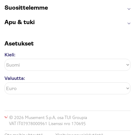
Suosittelemme
Apu & tuki
Asetukset
Kieli:
Valuutta:
© 2026 Musement S.p.A, osa TUI Groupia
VAT IT07978000961 Lisenssi nro 170695