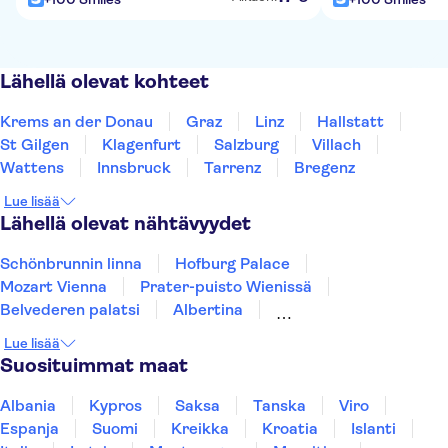
Lähellä olevat kohteet
Krems an der Donau
Graz
Linz
Hallstatt
St Gilgen
Klagenfurt
Salzburg
Villach
Wattens
Innsbruck
Tarrenz
Bregenz
Lue lisää
Lähellä olevat nähtävyydet
Schönbrunnin linna
Hofburg Palace
Mozart Vienna
Prater-puisto Wienissä
Belvederen palatsi
Albertina
Kunsthistorisches Museum
Leopold Museum
Lue lisää
Spanish Riding School
St. Stephen's Cathedral
Suosituimmat maat
Hohensalzburgin linna
Imperial Treasury
Mozart Residenz
Family Park
Albania
Kypros
Saksa
Tanska
Viro
Swarovski Crystal Worlds
Espanja
Suomi
Kreikka
Kroatia
Islanti