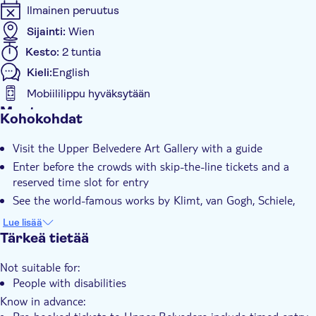
Ilmainen peruutus
references.
Sijainti:
Wien
Kesto:
2 tuntia
Kieli:
English
Mobiililippu hyväksytään
Muuta
Kohokohdat
Välitön vahvistus
Visit the Upper Belvedere Art Gallery with a guide
Skip the line
Enter before the crowds with skip-the-line tickets and a
Opastettu kierros
reserved time slot for entry
Pienempi ryhmäkoko
See the world-famous works by Klimt, van Gogh, Schiele,
Funke, Messerschmidt, and more
Lue lisää
Wander around one of Europe’s most beautiful Baroque
Tärkeä tietää
gardens
Not suitable for:
People with disabilities
Know in advance: