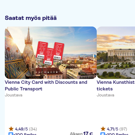
Saatat myös pitää
Vienna City Card with Discounts and
Vienna Kunsthis
Public Transport
tickets
Joustava
Joustava
4,49
/5
(34)
4,71
/5
(97)
17
€
Alkaen:
+100 Smiles
+100 Smiles