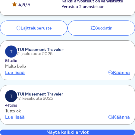
Kaikki arvostelut on vahvistettu
4,5
/5
Perustuu 2 arvosteluun
Lajitteluperuste
Suodatin
TUI Musement Traveler
T
2. joulukuuta 2025
5
Italia
Molto bello
Lue lisää
Käännä
TUI Musement Traveler
T
17. kesäkuuta 2025
4
Italia
Tutto ok
Lue lisää
Käännä
Näytä kaikki arviot