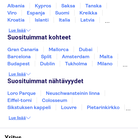
Uffizi
Sea caves of Polignano a Mare
Albania
Kypros
Saksa
Tanska
Hotel Montecitorio
Viro
Espanja
Suomi
Kreikka
Kroatia
Islanti
Italia
Latvia
Hotel Panama Garden
Montenegro
Mauritius
Norja
Lue lisää
Hotel Centrale
Portugali
Ruotsi
Singapore
Thaimaa
Suosituimmat kohteet
Turkki
Hotel Eden
Gran Canaria
Mallorca
Dubai
Barcelona
Boutique Hotel Trevi
Split
Amsterdam
Malta
Budapest
Dublin
Tukholma
Milano
Hotel Priscilla
Gdansk
Oslo
York
Helsinki
Lue lisää
Los Angeles
Rovaniemi
Tallinna
Residenza Madri Pie
Suosituimmat nähtävyydet
Ljubljana
Riika
Hotel Raphael
Loro Parque
Neuschwansteinin linna
Eiffel-torni
Colosseum
Hotel Flower Garden
Sikstuksen kappeli
Louvre
Pietarinkirkko
Sagrada Família
Pantheon
Prahan linna
Hotel Archimede
Lue lisää
Moulin Rouge
Burj Khalifa
Keukenhof
Palazzo al Velabro
London Eye
Montmartre
Wieliczkan suolakaivos
Alhambra
Yritys