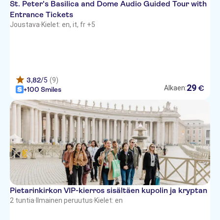
St. Peter's Basilica and Dome Audio Guided Tour with
Entrance Tickets
Hotel Mondial
Joustava
·
Kielet: en, it, fr +5
Hotel Teatro di Pompeo Srl
Hotel Eitch Borromini
H10 Roma Città
3,82
/5
(9)
29
€
Alkaen:
+100 Smiles
Hotel Gallia
Hotel Giulio Cesare
Hotel Seiler
Portrait Roma
Hotel Lord Byron
Hotel de Russie
Pietarinkirkon VIP-kierros sisältäen kupolin ja kryptan
2 tuntia
·
Ilmainen peruutus
·
Kielet: en
Hotel Center 1 & 2