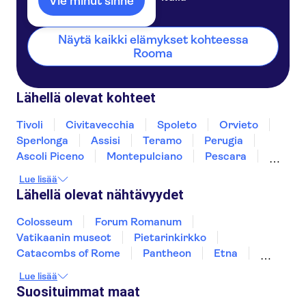
Vie minut sinne
Hotel Santa Costanza
Näytä kaikki elämykset kohteessa
Hotel Oxford
Rooma
Hotel Majestic Roma
Lähellä olevat kohteet
Residence Vatican Suites
Hotel Domus Aventina
Tivoli
Civitavecchia
Spoleto
Orvieto
Sperlonga
Assisi
Teramo
Perugia
Le Meridien Visconti Rome
Ascoli Piceno
Montepulciano
Pescara
Montalcino
Gubbio
Ischia
Holiday Inn Rome - Eur Parco Dei
Lue lisää
Medici
Lähellä olevat nähtävyydet
Selene Style Hotel
Colosseum
Forum Romanum
Vatikaanin museot
Pietarinkirkko
Hotel La Griffe Roma MGallery by
Sofitel
Catacombs of Rome
Pantheon
Etna
Pompeiji
Sikstuksen kappeli
Hotel NOTO
Lue lisää
Amalfin rannikko
Fiumicino Airport
Suosituimmat maat
Pisan kalteva torni
Murano and Burano
Hotel Dei Consoli