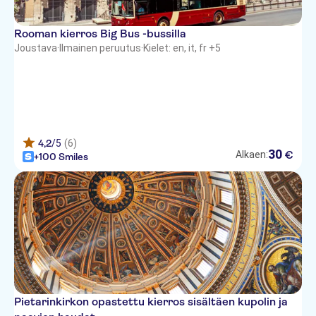
The Duke Hotel Roma
Grand Hotel Plaza
Rooman kierros Big Bus -bussilla
Joustava
·
Ilmainen peruutus
·
Kielet: en, it, fr +5
Nizza Hotel
Best Western Hotel Royal Santina
Excel Roma Montemario
Leon's Place
4,2
/5
(6)
30
€
Alkaen:
+100 Smiles
Borromeo Hotel
Hotel Alessandrino
Gran Meliá Rome
Hotel Marc'Aurelio
Hotel Genio
Berg Luxury Hotel Rome
Pietarinkirkon opastettu kierros sisältäen kupolin ja