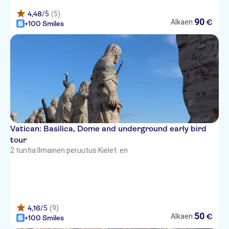
4,48
/5
(5)
Hotel delle Vittorie
90
€
Alkaen:
+100 Smiles
Rome Marriott Grand Hotel Flora
Hotel Dei Borgognoni
Hotel Bright Srl
Hotel Ripa
Hotel Virgilio
Vatican: Basilica, Dome and underground early bird
Hotel Barberini
tour
2 tuntia
·
Ilmainen peruutus
Hotel Mercure Roma Corso
·
Kielet: en
Trieste
Hotel Stromboli
Hotel Pineta Palace Roma
4,16
/5
(9)
50
€
Alkaen:
Smooth Hotel Rome West
+100 Smiles