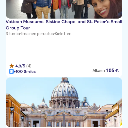
Tridente Suites
iH Hotels Roma Cicerone
Vatican Museums, Sistine Chapel and St. Peter's Small
Group Tour
Hotel Hiberia Rome
3 tuntia
·
Ilmainen peruutus
·
Kielet: en
Hotel Rinascimento
Hotel Buenos Aires
Hotel Diana Roof Garden Rome
4,8
/5
(4)
105
€
Alkaen:
+100 Smiles
Hotel City
Hotel Mascagni
Hotel Domus Romana
Dharma Hotel & Luxury Suites
Hotel Beverly Hills Rome
Albergo Santa Chiara