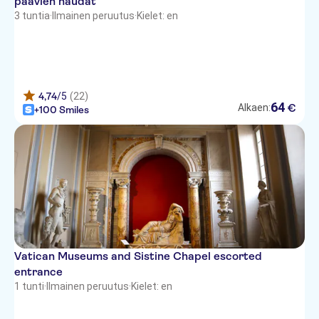
paavien haudat
Hotel Columbia
3 tuntia
·
Ilmainen peruutus
·
Kielet: en
Hotel Regio
Hotel Londra & Cargill
Hotel Espana
4,74
/5
(22)
64
€
Alkaen:
+100 Smiles
Polo Hotel Roma
Trianon Borgo Pio Srl
Best Western Blu Hotel Roma
Hilton Garden Inn Rome Claridge
Starhotels Metropole
Hotel Metropolis - Chateaux &
Vatican Museums and Sistine Chapel escorted
Hotels Collection
entrance
1 tunti
·
Ilmainen peruutus
·
Kielet: en
Hotel Daniela
Hotel NH Collection Roma