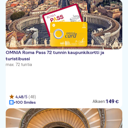
Grand Hotel Ritz Roma
The Code Hotel
NH Collection Roma Vittorio
Veneto
Hotel Giubileo
OMNIA Roma Pass 72 tunnin kaupunkikortti ja
Mozart Hotel Rome
turistibussi
Relais Patrizi
max. 72 tuntia
Hotel Santa Prisca
Hotel Eliseo
Hotel Kent Rome
4,48
/5
(48)
149
€
Alkaen:
+100 Smiles
Best Western Hotel Piccadilly
Roma
Trevi Collection Hotel