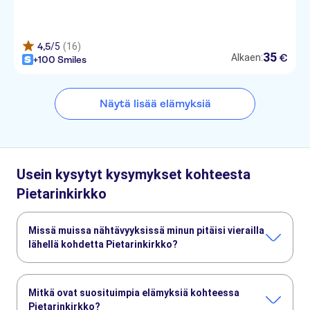
Giustiniano
Hotel Ivanhoe
4,5
/5
(16)
35
€
Alkaen:
+100 Smiles
Hotel Prati
The Westin Excelsior, Rome
Näytä lisää elämyksiä
Hotel Homs
Hotel Arcangelo
Hotel Adriatic
Usein kysytyt kysymykset kohteesta
Pietarinkirkko
Hotel The Brand Roma
Hotel Navona
Missä muissa nähtävyyksissä minun pitäisi vierailla
lähellä kohdetta Pietarinkirkko?
Hotel Alpi
Tässä muutamia nähtävyyksiä, joita et halua missata:
Hotel Canada
Colosseum
Forum Romanum
Vatikaanin museot
Mitkä ovat suosituimpia elämyksiä kohteessa
Hotel San Marco Snc
Catacombs of Rome
Pantheon
Pietarinkirkko?