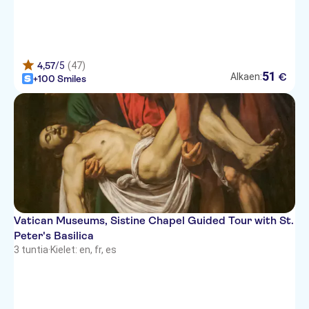
Hotel D'Este Rome
Hotel Sole Roma
Hotel Mercure Roma Piazza
4,57
/5
(47)
Bologna
51
€
Alkaen:
+100 Smiles
Cardinal Hotel St. Peter
Hotel delle Regioni
Hotel Corot
Hotel Alexandra
Hotel Regina Margherita
Vatican Museums, Sistine Chapel Guided Tour with St.
Hotel Lux
Peter's Basilica
3 tuntia
·
Kielet: en, fr, es
Isa Design Hotel
Hotel Pantheon
Hotel Villa Grazioli