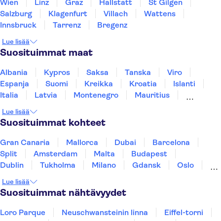
Wien
Linz
Graz
Hallstatt
St Gilgen
Salzburg
Klagenfurt
Villach
Wattens
Innsbruck
Tarrenz
Bregenz
Lue lisää
Suosituimmat maat
Albania
Kypros
Saksa
Tanska
Viro
Espanja
Suomi
Kreikka
Kroatia
Islanti
Italia
Latvia
Montenegro
Mauritius
Norja
Portugali
Ruotsi
Singapore
Lue lisää
Thaimaa
Turkki
Suosituimmat kohteet
Gran Canaria
Mallorca
Dubai
Barcelona
Split
Amsterdam
Malta
Budapest
Dublin
Tukholma
Milano
Gdansk
Oslo
Helsinki
York
Rovaniemi
Los Angeles
Lue lisää
Tallinna
Ljubljana
Riika
Suosituimmat nähtävyydet
Loro Parque
Neuschwansteinin linna
Eiffel-torni