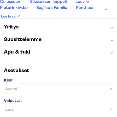
Colosseum
Sikstuksen kappeli
Louvre
Pietarinkirkko
Sagrada Família
Pantheon
Prahan linna
Moulin Rouge
Burj Khalifa
Lue lisää
Keukenhof
London Eye
Montmartre
Wieliczkan suolakaivos
Alhambra
Yritys
Caminito del Rey
Anne Frankin talo
Golden Circle
Suosittelemme
Apu & tuki
Asetukset
Kieli:
Valuutta: