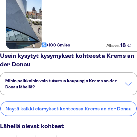
18
+100 Smiles
€
Alkaen:
Usein kysytyt kysymykset kohteesta Krems an
der Donau
Mihin paikkoihin voin tutustua kaupungin Krems an der
Donau lähellä?
Tässä on muutamia suosikkipaikkojamme kaupungin Krems an der
Donau lähellä:
Näytä kaikki elämykset kohteessa Krems an der Donau
Wien
Linz
Graz
Hallstatt
St Gilgen
Lähellä olevat kohteet