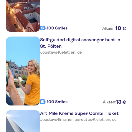
10
+100 Smiles
€
Alkaen:
Self-guided digital scavenger hunt in
St. Pölten
Joustava
·
Kielet: en, de
13
+100 Smiles
€
Alkaen:
Art Mile Krems Super Combi Ticket
Joustava
·
Ilmainen peruutus
·
Kielet: en, de