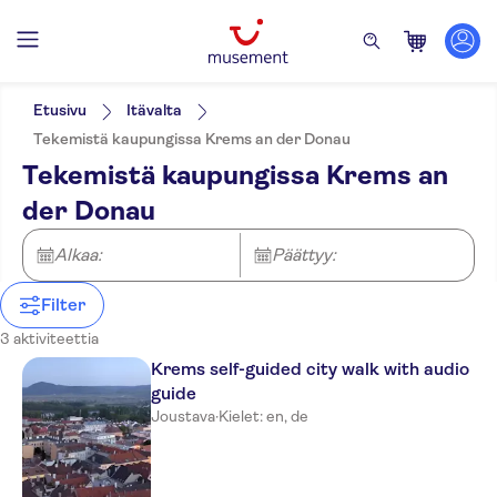
Suodata
Hinta (per aikuinen)
Nouto hotellilta
Lippuvaihtoehdot
Etusivu
Itävalta
Paikalliseen makuun
Kategoriat
Min.
€
Maks.
€
Tekemistä kaupungissa Krems an der Donau
E-lippu
Aktiviteetit
NO-PICKUP
Aktiviteetin kieli
Tekemistä kaupungissa Krems an
Välitön vahvistus
Kävelykierrokset
German
Retket
Sisäänpääsymaksu sisältyy
der Donau
English
Yksityinen kierros
Elämyksiä paikallisille
Kulttuuri ja historia
Sadepäivä
Museot ja
Nähtävyydet ja perinteet
Alkaa:
Päättyy:
Pienempi ryhmäkoko
taidegalleriat
Ääniopastus (kuulokkeet)
Filter
Esteetön pääsy
Ilmainen peruutus
3 aktiviteettia
Krems self-guided city walk with audio
guide
Joustava
·
Kielet: en, de