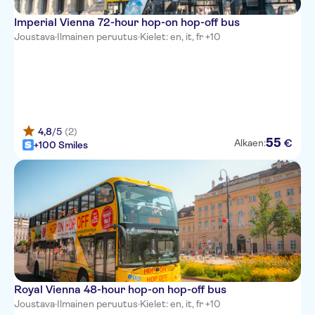
Imperial Vienna 72-hour hop-on hop-off bus
Joustava
·
Ilmainen peruutus
·
Kielet: en, it, fr +10
4,8
/5
(2)
55
€
Alkaen:
+100 Smiles
Royal Vienna 48-hour hop-on hop-off bus
Joustava
·
Ilmainen peruutus
·
Kielet: en, it, fr +10