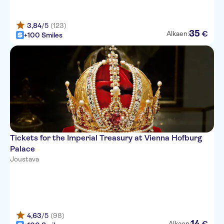
3,84
/5
(123)
35
€
Alkaen:
+100 Smiles
Tickets for the Imperial Treasury at Vienna Hofburg
Palace
Joustava
4,63
/5
(98)
14
€
Alkaen: