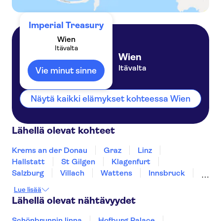
Imperial Treasury
Wien
Itävalta
Wien
Itävalta
Vie minut sinne
Näytä kaikki elämykset kohteessa Wien
Lähellä olevat kohteet
Krems an der Donau
Graz
Linz
Hallstatt
St Gilgen
Klagenfurt
Salzburg
Villach
Wattens
Innsbruck
Tarrenz
Bregenz
Lue lisää
Lähellä olevat nähtävyydet
Schönbrunnin linna
Hofburg Palace