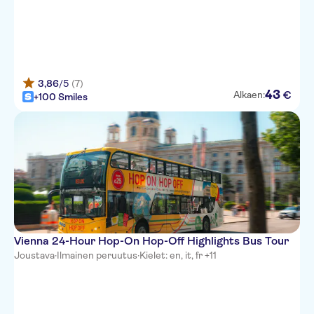
3,86
/5
(7)
43
€
Alkaen:
+100 Smiles
Vienna 24-Hour Hop-On Hop-Off Highlights Bus Tour
Joustava
·
Ilmainen peruutus
·
Kielet: en, it, fr +11