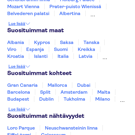
Mozart Vienna
Prater-puisto Wienissä
Belvederen palatsi
Albertina
Kunsthistorisches Museum
Leopold Museum
Lue lisää
Spanish Riding School
Hohensalzburgin linna
Suosituimmat maat
St. Stephen's Cathedral
Imperial Treasury
Mozart Residenz
Family Park
Albania
Kypros
Saksa
Tanska
Swarovski Crystal Worlds
Viro
Espanja
Suomi
Kreikka
Kroatia
Islanti
Italia
Latvia
Montenegro
Mauritius
Norja
Lue lisää
Portugali
Ruotsi
Singapore
Thaimaa
Suosituimmat kohteet
Turkki
Gran Canaria
Mallorca
Dubai
Barcelona
Split
Amsterdam
Malta
Budapest
Dublin
Tukholma
Milano
Gdansk
Oslo
Helsinki
York
Lue lisää
Rovaniemi
Los Angeles
Tallinna
Suosituimmat nähtävyydet
Ljubljana
Riika
Loro Parque
Neuschwansteinin linna
Eiffel-torni
Colosseum