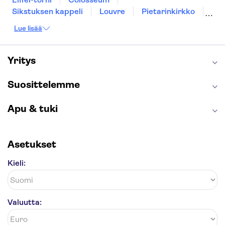
Sikstuksen kappeli
Louvre
Pietarinkirkko
Sagrada Família
Pantheon
Prahan linna
Lue lisää
Moulin Rouge
Burj Khalifa
Keukenhof
London Eye
Montmartre
Wieliczkan suolakaivos
Alhambra
Yritys
Caminito del Rey
Anne Frankin talo
Golden Circle
Suosittelemme
Apu & tuki
Asetukset
Kieli:
Valuutta: