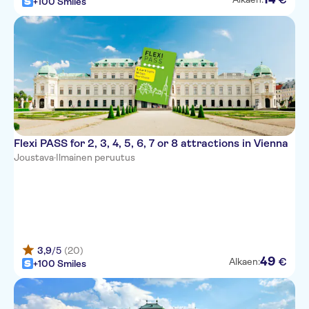
+100 Smiles
Flexi PASS for 2, 3, 4, 5, 6, 7 or 8 attractions in Vienna
Joustava
·
Ilmainen peruutus
3,9
/5
(20)
49
€
Alkaen:
+100 Smiles