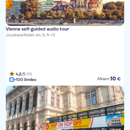
Vienna self-guided audio tour
Joustava
·
Kielet: en, it, fr +3
4,2
/5
(11)
10
€
Alkaen:
+100 Smiles