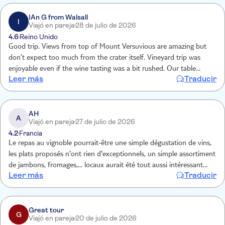
IAn G from Walsall
I
Viajó en pareja
28 de julio de 2026
4.6
Reino Unido
Good trip. Views from top of Mount Versuvious are amazing but
don’t expect too much from the crater itself. Vineyard trip was
enjoyable even if the wine tasting was a bit rushed. Our table
Leer más
Traducir
missed out on one of the varieties because we drank too slowly!
Nice lunch though.
AH
A
Viajó en pareja
27 de julio de 2026
4.2
Francia
Le repas au vignoble pourrait-être une simple dégustation de vins,
les plats proposés n'ont rien d'exceptionnels, un simple assortiment
de jambons, fromages,... locaux aurait été tout aussi intéressant
Leer más
Traducir
pendant la dégustation qu'un plat de spaghettis aux tomates sans
même un peu de parmesan.
Great tour
G
Viajó en pareja
20 de julio de 2026