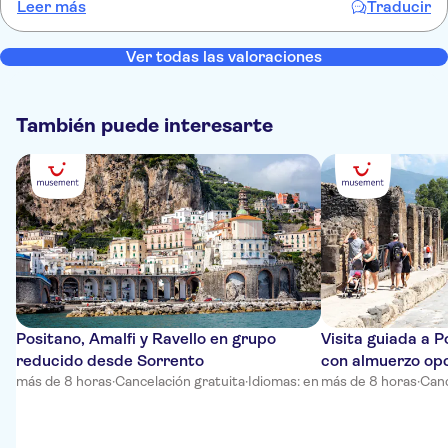
Leer más
Traducir
and it was really enjoyable. Well organised with a good amount of
wine served with each course and good descriptions of the wines
given. This unfortunately was not our experience with this. Food
Ver todas las valoraciones
was okay to disappointing. Wine service rushed. Very small amounts
served. Very disappointing. Poor value.
También puede interesarte
Positano, Amalfi y Ravello en grupo
Visita guiada a 
reducido desde Sorrento
con almuerzo opc
más de 8 horas
·
Cancelación gratuita
·
Idiomas: en
más de 8 horas
·
Canc