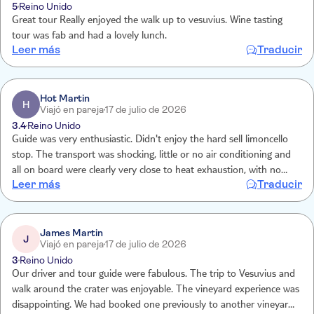
5
Reino Unido
Great tour Really enjoyed the walk up to vesuvius. Wine tasting
tour was fab and had a lovely lunch.
Leer más
Traducir
Hot Martin
H
Viajó en pareja
17 de julio de 2026
3.4
Reino Unido
Guide was very enthusiastic. Didn't enjoy the hard sell limoncello
stop. The transport was shocking, little or no air conditioning and
all on board were clearly very close to heat exhaustion, with no
Leer más
Traducir
water or help offered.
James Martin
J
Viajó en pareja
17 de julio de 2026
3
Reino Unido
Our driver and tour guide were fabulous. The trip to Vesuvius and
walk around the crater was enjoyable. The vineyard experience was
disappointing. We had booked one previously to another vineyard