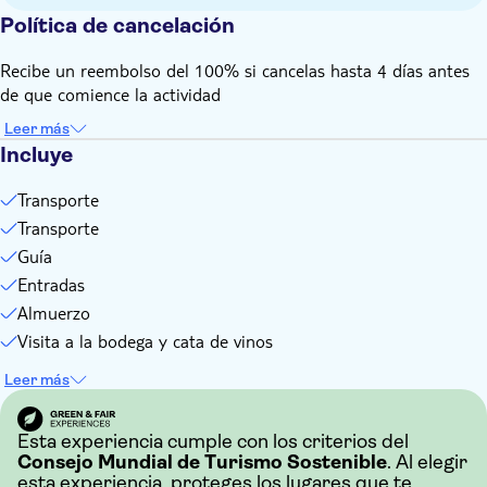
experiencia.
Política de cancelación
En caso de que el acceso al cráter no sea posible debido a
condiciones meteorológicas adversas, los clientes recibirán
Recibe un reembolso del 100% si cancelas hasta 4 días antes
un reembolso equivalente al precio de la entrada.
de que comience la actividad
No recomendable para personas con movilidad reducida
Leer más
Traer sombrero
Incluye
Se recomienda traer calzado comodo
Transporte
Sujeto a condiciones climáticas
Transporte
Guía
Entradas
Almuerzo
Visita a la bodega y cata de vinos
Leer más
Esta experiencia cumple con los criterios del
Consejo Mundial de Turismo Sostenible
. Al elegir
esta experiencia, proteges los lugares que te