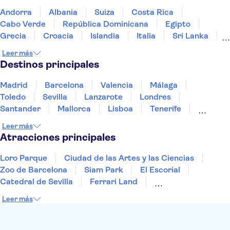
Coliseo
Museo Leonardo da Vinci en Florencia
Andorra
Albania
Suiza
Costa Rica
Galería Uffizi
Galería de la Academia de Florencia
Cabo Verde
República Dominicana
Egipto
Museos Reales de Turín
Grecia
Croacia
Islandia
Italia
Sri Lanka
Marruecos
Maldivas
México
Noruega
Leer más
Portugal
Tailandia
Túnez
Turquía
Destinos principales
Madrid
Barcelona
Valencia
Málaga
Toledo
Sevilla
Lanzarote
Londres
Santander
Mallorca
Lisboa
Tenerife
Gran Canaria
Fuerteventura
Marrakech
Leer más
Bilbao
Menorca
Granada
Vigo
Alicante
Atracciones principales
Loro Parque
Ciudad de las Artes y las Ciencias
Zoo de Barcelona
Siam Park
El Escorial
Catedral de Sevilla
Ferrari Land
Cueva de Nerja
La Torre Eiffel
Capilla Sixtina
Leer más
Montserrat
Museo del Louvre
La Sagrada Familia
Casa Batlló
Palacio Real de Madrid
Estadio Santiago Bernabéu