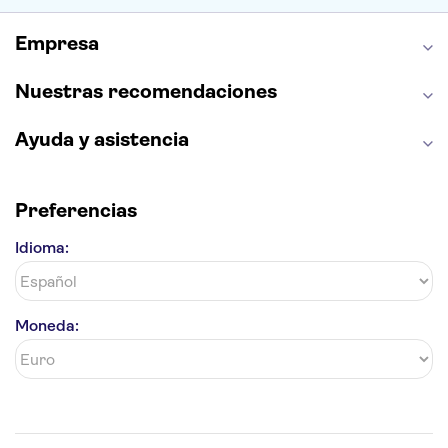
Alhambra
La Giralda
Medina Azahara
Empresa
Parque Warner
Nuestras recomendaciones
Ayuda y asistencia
Preferencias
Idioma:
Moneda: