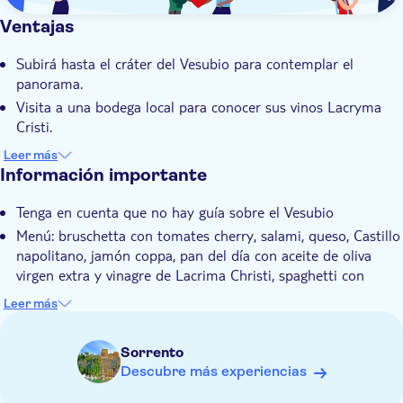
Ventajas
Subirá hasta el cráter del Vesubio para contemplar el
panorama.
Visita a una bodega local para conocer sus vinos Lacryma
Cristi.
Para almorzar, degustará una comida ligera elaborada con
Leer más
los productos del viñedo.
Información importante
En la cata podrá degustar los mejores vinos de etiqueta
Tenga en cuenta que no hay guía sobre el Vesubio
negra
Menú: bruschetta con tomates cherry, salami, queso, Castillo
La visita está dirigida por un guía local experto con un
napolitano, jamón coppa, pan del día con aceite de oliva
conocimiento inigualable del Vesubio.
virgen extra y vinagre de Lacrima Christi, spaghetti con
tomates cherry del Piennolo y albahaca, pastel pastiera
Leer más
típico napolitano, degustación de tres vinos de etiqueta
negra.
Sorrento
La entrada al Vesubio cuesta 11,68 euros por persona y 9,55
Descubre más experiencias
euros con tarifa reducida. La diferencia de precio refleja el
valor añadido y los servicios exclusivos incluidos en esta