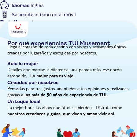
Idiomas:
Inglés
suelo y el clima únicos crean unas condiciones de cultivo
ideales, que dan como resultado vinos que reflejan el terruño.
Se acepta el bono en el móvil
También disfrutaremos de un almuerzo ligero a base de platos
Detalles extra
recién preparados con los propios productos del viñedo,
Entrada incluida
acompañados de sus mejores vinos de etiqueta negra.
Visita guiada
Por qué experiencias TUI Musement
Llega al corazón de cada destino con visitas y actividades únicas,
Confirmación al momento
creadas por lugareños y escogidas por nosotros.
Comida incluida
Solo lo mejor
Bono electrónico
Detalles que marcan la diferencia, una parada más, ese rincón
escondido...
Recogida en hotel
Lo mejor para tu viaje.
Creadas por nosotros
Pensadas para tus gustos, adaptadas a tus opiniones y realizadas
gracias a
los más de 50 años de experiencia de TUI.
Un toque local
La mejor hora, las vistas que otros se pierden... Disfruta como
nuestros creadores y guías, que viven y aman vivir ahí.