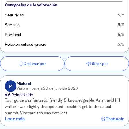
Categorías de la valoración
Seguridad
5
/5
Servicio
5
/5
Personal
5
/5
Relación calidad-precio
5
/5
Ordenar por
Filtrar por
Michael
M
Viajó en pareja
28 de julio de 2026
4.6
Reino Unido
Tour guide was fantastic, friendly & knowledgeable. As an avid hill
walker I was slightly disappointed I couldn’t get to the actual
summit. Vineyard trip was excellent
Leer más
Traducir