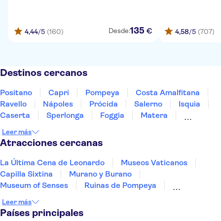
135
€
Desde:
4,44
/5
(160)
4,58
/5
(707)
Destinos cercanos
Positano
Capri
Pompeya
Costa Amalfitana
Ravello
Nápoles
Prócida
Salerno
Isquia
Caserta
Sperlonga
Foggia
Matera
Calabria
Tívoli
Leer más
Atracciones cercanas
La Última Cena de Leonardo
Museos Vaticanos
Capilla Sixtina
Murano y Burano
Museum of Senses
Ruinas de Pompeya
Torre de Pisa
Museo Egipcio de Turín
Leer más
Basílica de San Pedro
Países principales
Museo Nacional de la Ciencia y la Tecnología Leonardo da Vi