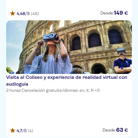
EUROSTARS DOMUS AUREA
149
€
Desde:
4,48
/5
(48)
Cardinal Hotel St. Peter
Hotel della Conciliazione
Discover Roma
Occidental Aurelia
Matriosca Suites
Visita al Coliseo y experiencia de realidad virtual con
Hotel Nizza
audioguía
2 horas
·
Cancelación gratuita
·
Idiomas: en, it, fr +3
Donna Camilla Savelli Vretreats
MANZONI
Hotel Flavia
Hotel 55 Fiftyfive
63
€
Desde:
4,7
/5
(4)
CORSO BOUTIQUE HOTEL