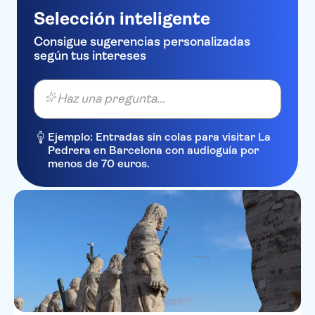
Residenza Spirito Santo Roma
Selección inteligente
Hotel Zone
Consigue sugerencias personalizadas
según tus intereses
Imperium Suite Navona
Hotel Milton Roma
Haz una pregunta...
Spanish Art Hotel
Ejemplo: Entradas sin colas para visitar La
Hotel Golden
Pedrera en Barcelona con audioguía por
menos de 70 euros.
Best Western Hotel President
Harry's Bar Trevi Hotel &
Restaurant
VILLA GLORI
Small Luxury Inn Rome by The
Goodnight Company
ARISTON