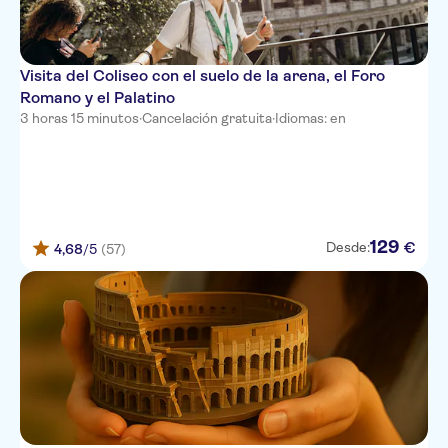
Hearth Hotel
MONTREAL
Visita del Coliseo con el suelo de la arena, el Foro
Romano y el Palatino
Rosetta Inn
3 horas 15 minutos
·
Cancelación gratuita
·
Idiomas: en
Hotel Latinum
Hotel Marsala
Suitedreams
129
€
Desde:
WASHINGTON
4,68
/5
(57)
Hotel De' Ricci
MINERVA RELAIS
The B Place
Serena House
XX Settembre