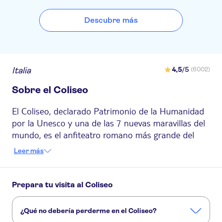
OCEANIA
Descubre más
Eccelso Hotel
REX
Italia
4,5
/5
(6002)
Hotel Acropoli
Sobre el Coliseo
Hotel Centro Cavour
El Coliseo, declarado Patrimonio de la Humanidad
Hotel Farini
por la Unesco y una de las 7 nuevas maravillas del
B&B Hotel Roma San Lorenzo
mundo, es el anfiteatro romano más grande del
Termini
planeta. Situado en el corazón de
, el coliseo
Roma
Leer más
es el símbolo de la Ciudad Eterna y un lugar que
The Regency, Rome, A Tribute
Portfolio Hotel
debes no te puedes perder.
Esta obra de arte arquitectónica, que se conocía
Prepara tu visita al Coliseo
Floris Hotel
antiguamente como Anfiteatro Flavio, se construyó
NOTO
entre los años 70 y 72 d. C. a instancias del
¿Qué no debería perderme en el Coliseo?
emperador Vespasiano y se convirtió en el primer