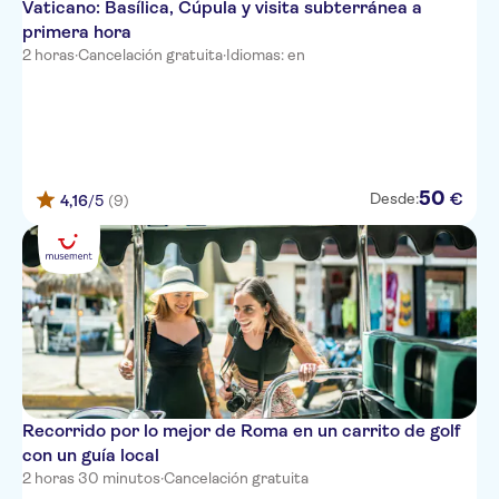
Vaticano: Basílica, Cúpula y visita subterránea a
The One Boutique Hotel & SPA
primera hora
- Adults Only
2 horas
·
Cancelación gratuita
·
Idiomas: en
Hotel Roma Vaticano
Domidea Hotel
Divina Luxury Hotel
50
€
Desde:
4,16
/5
(9)
DEI MILLE
Hotel Palladium Palace
Hotel Giardino
RESIDENCE BARBERINI
CORTINA
GG Apartments
Recorrido por lo mejor de Roma en un carrito de golf
con un guía local
Atlante Garden Hotel
2 horas 30 minutos
·
Cancelación gratuita