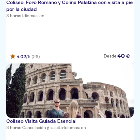
Coliseo, Foro Romano y Colina Palatina con visita a pie
por la ciudad
Cardo Roma, Autograph
Collection
3 horas
·
Idiomas: en
Hotel Ferrarese
Hotel Del Corso
The Church Village
40
€
Desde:
4,02
/5
(26)
Hotel Orto di Roma
Hotel 77 Seventy-Seven
Fenicia
Hotel Atlante Star
BW Premier Collection Hotel
Canada - Roma
Coliseo Visita Guiada Esencial
Hotel Lord Byron
3 horas
·
Cancelación gratuita
·
Idiomas: en
The H'All Tailor Suite