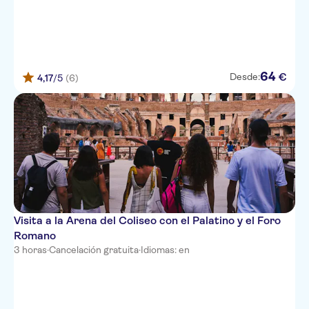
Sofitel Rome Villa Borghese
Hotel Panama Garden
Le Meridien Visconti Rome
64
€
Desde:
4,17
/5
(6)
The Style Hotel
TOURING
LE PETIT HOTEL
Hotel San Pietrino
Crosti Apartments Hotel Rome
Visita a la Arena del Coliseo con el Palatino y el Foro
CONCORDIA
Romano
3 horas
·
Cancelación gratuita
·
Idiomas: en
B&B La Casa di Clementina
LES FLEURS LUXURY HOUSE