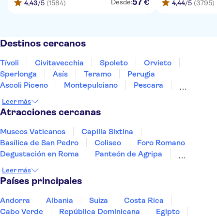
57
€
Desde:
4,43
/5
(1584)
4,44
/5
(3795)
Destinos cercanos
Tívoli
Civitavecchia
Spoleto
Orvieto
Sperlonga
Asís
Teramo
Perugia
Ascoli Piceno
Montepulciano
Pescara
Montalcino
Gubbio
Isquia
Caserta
Leer más
Atracciones cercanas
Museos Vaticanos
Capilla Sixtina
Basílica de San Pedro
Coliseo
Foro Romano
Degustación en Roma
Panteón de Agripa
Villa Borghese
Castillo de Sant'Angelo
Leer más
Palazzo Massimo
La Última Cena de Leonardo
Países principales
Murano y Burano
Museum of Senses
Ruinas de Pompeya
Museo Egipcio de Turín
Andorra
Albania
Suiza
Costa Rica
Cabo Verde
República Dominicana
Egipto