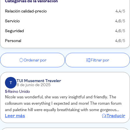
Categorías de la valoración
Relación calidad-precio
4,4
/5
Servicio
4,6
/5
Seguridad
4,6
/5
Personal
4,6
/5
Ordenar por
Filtrar por
TUI Musement Traveler
T
8 de junio de 2025
5
Reino Unido
Nicole was wonderful, she was very insightful and friendly. The
colloseum was everything I expected and more! The roman forum
and paletine hill were equally breathtaking with some gorgeous
Leer más
Traducir
views of Rome.