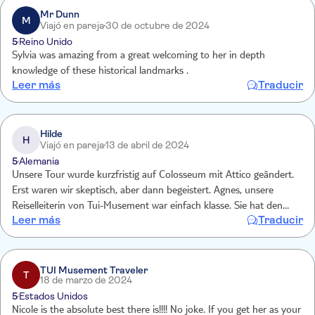
Mr Dunn
M
Viajó en pareja
30 de octubre de 2024
5
Reino Unido
Sylvia was amazing from a great welcoming to her in depth
knowledge of these historical landmarks .
Leer más
Traducir
Hilde
H
Viajó en pareja
13 de abril de 2024
5
Alemania
Unsere Tour wurde kurzfristig auf Colosseum mit Attico geändert.
Erst waren wir skeptisch, aber dann begeistert. Agnes, unsere
Reiselleiterin von Tui-Musement war einfach klasse. Sie hat den
Leer más
Traducir
Besuch im Colosseum zu einem unvergesslichen Erlebnis gemacht.
Sie hat uns sehr gut informiert, hat uns vieles erzählt, was wir noch
nicht wussten, hat uns Zeit gelassen und war sehr nett und
umgänglich.
TUI Musement Traveler
T
18 de marzo de 2024
5
Estados Unidos
Nicole is the absolute best there is!!!! No joke. If you get her as your