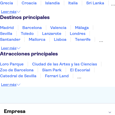
Grecia
Croacia
Islandia
Italia
Sri Lanka
Marruecos
Maldivas
México
Noruega
Leer más
Portugal
Tailandia
Túnez
Turquía
Destinos principales
Madrid
Barcelona
Valencia
Málaga
Sevilla
Toledo
Lanzarote
Londres
Santander
Mallorca
Lisboa
Tenerife
Gran Canaria
Fuerteventura
Marrakech
Leer más
Bilbao
Menorca
Granada
Alicante
Vigo
Atracciones principales
Loro Parque
Ciudad de las Artes y las Ciencias
Zoo de Barcelona
Siam Park
El Escorial
Catedral de Sevilla
Ferrari Land
Cueva de Nerja
La Torre Eiffel
Capilla Sixtina
Leer más
Montserrat
Museo del Louvre
La Sagrada Familia
Casa Batlló
Palacio Real de Madrid
Estadio Santiago Bernabéu
Alhambra
La Giralda
Medina Azahara
Empresa
Parque Warner