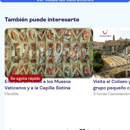
También puede interesarte
Se agota rápido
Entrada sin colas a los Museos
Visita al Coliseo
Vaticanos y a la Capilla Sixtina
grupo pequeño co
Flexible
3 horas
·
Cancelación