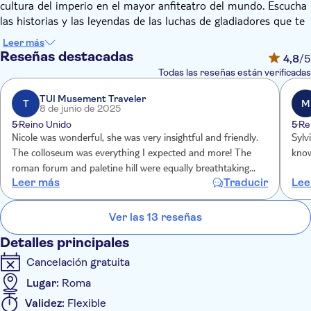
cultura del imperio en el mayor anfiteatro del mundo. Escucha
las historias y las leyendas de las luchas de gladiadores que te
describe el guía, que podrá adaptar el recorrido en función de
Leer más
tus intereses.
Reseñas destacadas
4,8
/5
Al acceder a la arena por la reconstruida «Puerta de la
Todas las reseñas están verificadas
Muerte», viajarás atrás en el tiempo y visualizarás la auténtica
experiencia de los gladiadores. El guía estará encantado de
TUI Musement Traveler
T
M
8 de junio de 2025
contarte un montón de curiosidades sobre la historia del
5
Reino Unido
5
Re
Coliseo, anécdotas sobre los gladiadores más importantes y
Nicole was wonderful, she was very insightful and friendly.
Sylv
mitos y leyendas sobre este famoso anfiteatro.
The colloseum was everything I expected and more! The
know
Empezarás la visita en la zona arqueológica, donde tendrás la
roman forum and paletine hill were equally breathtaking
oportunidad de ver y hacer fotos de los sitios fundamentales,
Leer más
Traducir
Lee
with some gorgeous views of Rome.
como el Arco de Constantino, construido para conmemorar los
10 años de reinado del emperador, o el monte Palatino, la
Ver las 13 reseñas
parte más antigua de la ciudad. Y, por supuesto, el Coliseo.
Detalles principales
Cancelación gratuita
Lugar:
Roma
Validez:
Flexible