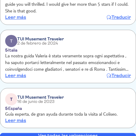
guide you will thrilled. I would give her more than 5 stars if I could.
She is that good.
Leer más
Traducir
TUI Musement Traveler
T
2 de febrero de 2024
5
Italia
La nostra guida Valeria è stata veramente sopra ogni aspettativa ,
ha saputo portarci letteralmente nel passato emozionandoci e
coinvolgendoci come gladiatori , senatori e re di Roma . Tantissimo
Leer más
Traducir
sapere ben esposto senza mai annoiare ma al contrario lasciandoti
aneddoti e pensieri , grazie
TUI Musement Traveler
T
16 de junio de 2023
5
España
Guía experta, de gran ayuda durante toda la visita al Coliseo.
Leer más
Ver todas las valoraciones