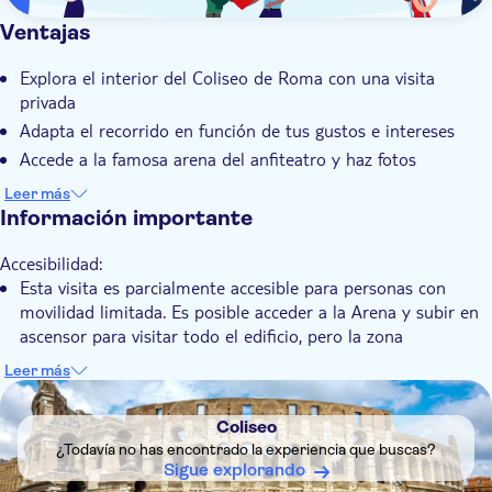
Ventajas
Explora el interior del Coliseo de Roma con una visita
privada
Adapta el recorrido en función de tus gustos e intereses
Accede a la famosa arena del anfiteatro y haz fotos
especiales
Leer más
Aprende más sobre las peleas de gladiadores, los
Información importante
emperadores y los mitos de forma personalizada
Accesibilidad:
Disfruta de la compañía de un guía local que tiene un
Esta visita es parcialmente accesible para personas con
conocimiento inigualable sobre el Coliseo
movilidad limitada. Es posible acceder a la Arena y subir en
ascensor para visitar todo el edificio, pero la zona
arqueológica no es totalmente accesible. Hay algunas
Leer más
plataformas para sillas de ruedas, pero el terreno es
DSA1Coliseo
accidentado y es posible que haya que ajustar el itinerario.
Coliseo
No está permitido:
¿Todavía no has encontrado la experiencia que buscas?
No se permite acceder al recinto con bolsos grandes,
Sigue explorando
mochilas ni maletas. Solo se permitirán bolsos pequeños. No