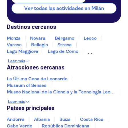
Ver todas las actividades en Milán
Destinos cercanos
Monza
Novara
Bérgamo
Lecco
Varese
Bellagio
Stresa
Lago Maggiore
Lago de Como
Alessandria
Brescia
Gavi
Sondrio
Leer más
Sirmione
Atracciones cercanas
La Última Cena de Leonardo
Museum of Senses
Museo Nacional de la Ciencia y la Tecnología Leonardo da
Castillo Sforzesco
Pinacoteca Ambrosiana
Leer más
Teatro de La Scala
Museos Vaticanos
Países principales
Capilla Sixtina
Murano y Burano
Ruinas de Pompeya
Torre de Pisa
Andorra
Albania
Suiza
Costa Rica
Museo Egipcio de Turín
Cabo Verde
República Dominicana