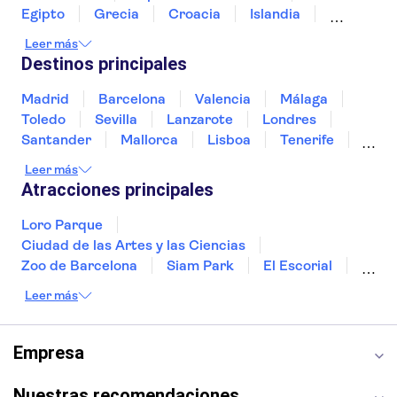
Basílica de San Pedro
Coliseo
Egipto
Grecia
Croacia
Islandia
Museo Leonardo da Vinci en Florencia
Italia
Sri Lanka
Marruecos
Maldivas
Leer más
México
Noruega
Portugal
Tailandia
Destinos principales
Túnez
Turquía
Madrid
Barcelona
Valencia
Málaga
Toledo
Sevilla
Lanzarote
Londres
Santander
Mallorca
Lisboa
Tenerife
Gran Canaria
Fuerteventura
Marrakech
Leer más
Bilbao
Menorca
Granada
Vigo
Atracciones principales
Alicante
Loro Parque
Ciudad de las Artes y las Ciencias
Zoo de Barcelona
Siam Park
El Escorial
Catedral de Sevilla
Ferrari Land
Leer más
Cueva de Nerja
La Torre Eiffel
Capilla Sixtina
Montserrat
Museo del Louvre
La Sagrada Familia
Empresa
Casa Batlló
Palacio Real de Madrid
Estadio Santiago Bernabéu
Alhambra
Nuestras recomendaciones