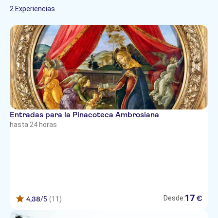
Francés
monumentos
2 Experiencias
Ciudad
Paradas libres
Italiano
Museos y galerías de
Chino
arte
Entradas para la Pinacoteca Ambrosiana
hasta 24 horas
17
€
Desde:
4,38
/5
(11)