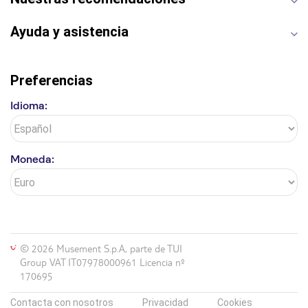
La Giralda
Medina Azahara
Parque Warner
Ayuda y asistencia
Preferencias
Idioma:
Moneda:
© 2026 Musement S.p.A, parte de TUI
Group VAT IT07978000961 Licencia nº
170695
Contacta con nosotros
Privacidad
Cookies