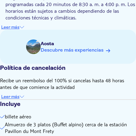
condiciones climáticas; Por seguridad de los participantes del
programadas cada 20 minutos de 8:30 a. m. a 4:00 p. m. Los
tour en caso de lluvia o nieve, la excursión se pospondrá.
horarios están sujetos a cambios dependiendo de las
condiciones técnicas y climáticas.
El horario de comida se confirmará en la dirección de correo
Leer más
electrónico facilitada en el momento de la reserva, en la que
también recibirás el bono para canjear en la estación del
Aosta
teleférico.
Descubre más experiencias
El tour requiere un mínimo de 2 participantes por confirmar.
Política de cancelación
Recibe un reembolso del 100% si cancelas hasta 48 horas
antes de que comience la actividad
Leer más
Incluye
billete aéreo
Almuerzo de 3 platos (Buffet alpino) cerca de la estación
Pavillon du Mont Frety