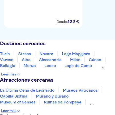
122
€
Desde:
Destinos cercanos
Turín
Stresa
Novara
Lago Maggiore
Varese
Alba
Alessandria
Milán
Cúneo
Bellagio
Monza
Lecco
Lago de Como
Gavi
Bérgamo
Leer más
Atracciones cercanas
La Última Cena de Leonardo
Museos Vaticanos
Capilla Sixtina
Murano y Burano
Museum of Senses
Ruinas de Pompeya
Museo Egipcio de Turín
Torre de Pisa
Leer más
Basílica de San Pedro