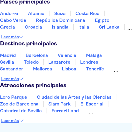
Países principales
Museo Nacional de la Ciencia y la Tecnología Leonardo da Vi
Coliseo
Museo Leonardo da Vinci en Florencia
Andorra
Albania
Suiza
Costa Rica
Galería Uffizi
Galería de la Academia de Florencia
Cabo Verde
República Dominicana
Egipto
Museos Reales de Turín
Grecia
Croacia
Islandia
Italia
Sri Lanka
Marruecos
Maldivas
México
Noruega
Leer más
Portugal
Tailandia
Túnez
Turquía
Destinos principales
Madrid
Barcelona
Valencia
Málaga
Sevilla
Toledo
Lanzarote
Londres
Santander
Mallorca
Lisboa
Tenerife
Gran Canaria
Fuerteventura
Marrakech
Leer más
Bilbao
Menorca
Granada
Alicante
Vigo
Atracciones principales
Loro Parque
Ciudad de las Artes y las Ciencias
Zoo de Barcelona
Siam Park
El Escorial
Catedral de Sevilla
Ferrari Land
Cueva de Nerja
La Torre Eiffel
Capilla Sixtina
Leer más
Montserrat
Museo del Louvre
La Sagrada Familia
Casa Batlló