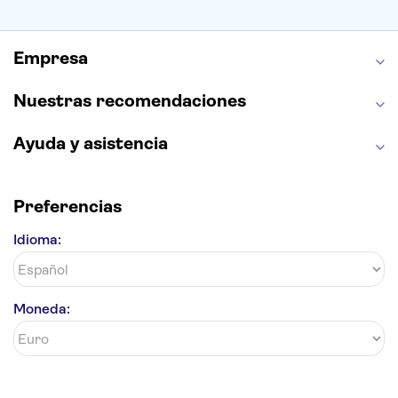
Palacio Real de Madrid
Estadio Santiago Bernabéu
Alhambra
La Giralda
Medina Azahara
Empresa
Parque Warner
Nuestras recomendaciones
Ayuda y asistencia
Preferencias
Idioma:
Moneda: