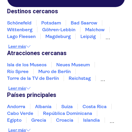
Destinos cercanos
Schönefeld
Potsdam
Bad Saarow
Wittenberg
Göhren-Lebbin
Malchow
Lago Fleesen
Magdeburg
Leipzig
Usedom
Dresde
Greifswald
Eisleben
Leer más
Wolfsburgo
Atracciones cercanas
Isla de los Museos
Neues Museum
Río Spree
Muro de Berlín
Torre de la TV de Berlín
Reichstag
Museo del Chocolate de Colonia
Río Rin
Leer más
Museo de la RDA en Berlín
Alexanderplatz
Países principales
Museo de Pérgamo
Puerta de Brandeburgo
Puerto de Hamburgo
East Berlin
St Pauli
Andorra
Albania
Suiza
Costa Rica
Cabo Verde
República Dominicana
Egipto
Grecia
Croacia
Islandia
Italia
Sri Lanka
Marruecos
Maldivas
Leer más