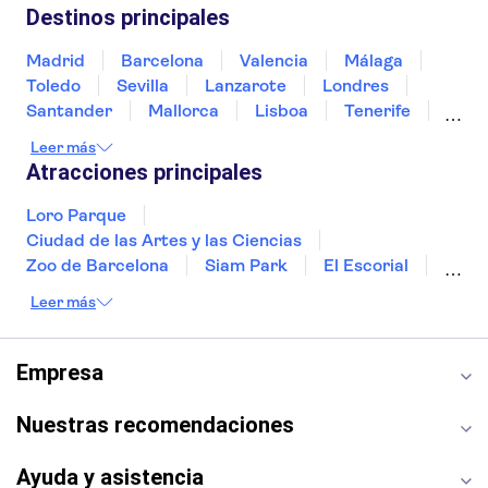
México
Noruega
Portugal
Tailandia
Destinos principales
Túnez
Turquía
Madrid
Barcelona
Valencia
Málaga
Toledo
Sevilla
Lanzarote
Londres
Santander
Mallorca
Lisboa
Tenerife
Gran Canaria
Fuerteventura
Marrakech
Leer más
Bilbao
Menorca
Granada
Vigo
Atracciones principales
Alicante
Loro Parque
Ciudad de las Artes y las Ciencias
Zoo de Barcelona
Siam Park
El Escorial
Catedral de Sevilla
Ferrari Land
Leer más
Cueva de Nerja
La Torre Eiffel
Capilla Sixtina
Montserrat
Museo del Louvre
La Sagrada Familia
Empresa
Casa Batlló
Palacio Real de Madrid
Estadio Santiago Bernabéu
Alhambra
Nuestras recomendaciones
La Giralda
Medina Azahara
Parque Warner
Ayuda y asistencia