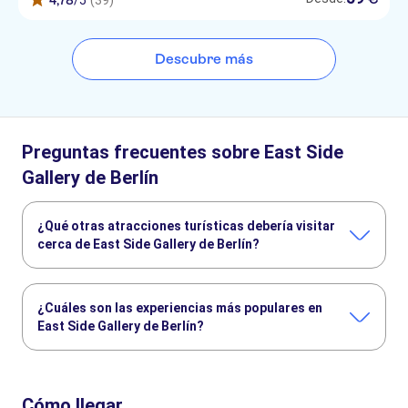
4,78
/5
(39)
Descubre más
Preguntas frecuentes sobre East Side
Gallery de Berlín
¿Qué otras atracciones turísticas debería visitar
cerca de East Side Gallery de Berlín?
Estos son algunos sitios de East Side Gallery de Berlín que
no te puedes perder:
¿Cuáles son las experiencias más populares en
Isla de los Museos
Neues Museum
Río Spree
East Side Gallery de Berlín?
Muro de Berlín
Torre de la TV de Berlín
Reichstag
Estas son las actividades preferidas en East Side Gallery de
Berlín:
Cómo llegar
Berlin WelcomeCard todo incluido