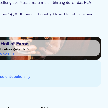
abteilung des Museums, um die Führung durch das RCA
0 bis 14:30 Uhr an der Country Music Hall of Fame and
reffen, um sich die Tourzeit am selben Tag zu sichern
hmen
Hall of Fame
 Erlebnis gefunden?
ecken
sse entdecken