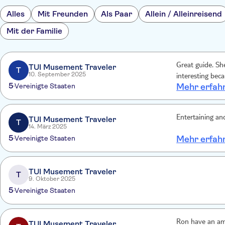
Alles
Mit Freunden
Als Paar
Allein / Alleinreisend
Mit der Familie
Great guide. S
TUI Musement Traveler
T
10. September 2025
interesting bec
5
Vereinigte Staaten
Mehr erfah
Entertaining an
TUI Musement Traveler
T
14. März 2025
5
Vereinigte Staaten
Mehr erfah
TUI Musement Traveler
T
9. Oktober 2025
5
Vereinigte Staaten
Ron have an ama
TUI Musement Traveler