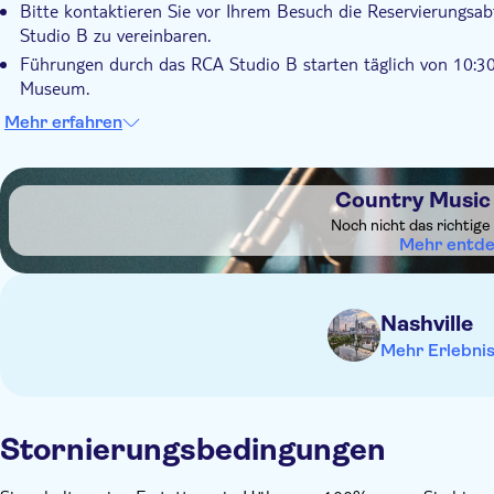
Bitte kontaktieren Sie vor Ihrem Besuch die Reservierungs
Studio B zu vereinbaren.
Führungen durch das RCA Studio B starten täglich von 10:3
Museum.
Gäste ohne vorherige Reservierung müssen vor 10:00 Uhr eint
Mehr erfahren
Kinder unter 6 Jahren können kostenlos an der Tour teilne
DSA1Country Music Hall of Fame
Country Music 
Noch nicht das richtige
Mehr entd
Nashville
Mehr Erlebni
Stornierungsbedingungen