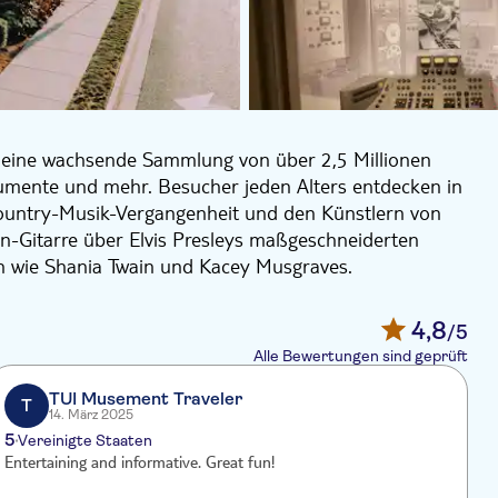
eine wachsende Sammlung von über 2,5 Millionen
rumente und mehr. Besucher jeden Alters entdecken in
Country-Musik-Vergangenheit und den Künstlern von
tin-Gitarre über Elvis Presleys maßgeschneiderten
rn wie Shania Twain und Kacey Musgraves.
sic Row ist das älteste noch bestehende
Studios der Welt. Das sagenumwobene „Home of 1.000
4,8
/5
onesome Tonight“, Dolly Partons „Coat of Many Colors“,
Alle Bewertungen sind geprüft
TUI Musement Traveler
T
14. März 2025
5
Vereinigte Staaten
Entertaining and informative. Great fun!