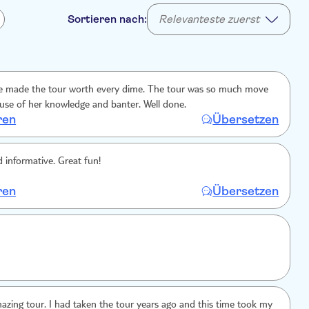
Sortieren nach:
Relevanteste zuerst
he made the tour worth every dime. The tour was so much move
ause of her knowledge and banter. Well done.
ren
Übersetzen
d informative. Great fun!
ren
Übersetzen
zing tour. I had taken the tour years ago and this time took my