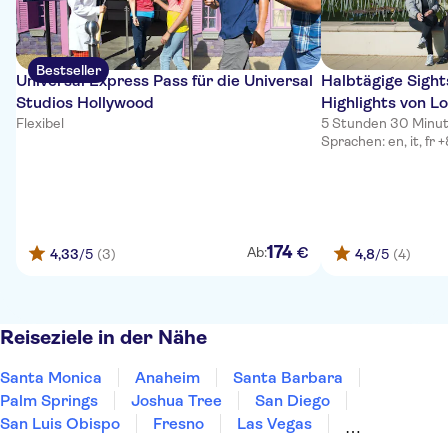
Bestseller
Universal Express Pass für die Universal
Halbtägige Sight
Studios Hollywood
Highlights von L
Flexibel
5 Stunden 30 Minu
Sprachen: en, it, fr 
174
€
Ab:
4,33
/5
(3)
4,8
/5
(4)
Reiseziele in der Nähe
Santa Monica
Anaheim
Santa Barbara
Palm Springs
Joshua Tree
San Diego
San Luis Obispo
Fresno
Las Vegas
Carmel-by-the-Sea
Monterey
Yosemite