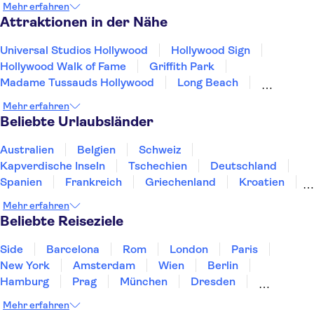
Mehr erfahren
San Jose, California
San Francisco
Attraktionen in der Nähe
South Lake Tahoe
Universal Studios Hollywood
Hollywood Sign
Hollywood Walk of Fame
Griffith Park
Madame Tussauds Hollywood
Long Beach
Warner Bros. Studio Tour Hollywood
Beverly Hills
Mehr erfahren
The Edge New York
Empire State Building
Beliebte Urlaubsländer
Rockefeller Center Top of the Rock
Circle Line Sightseeing Cruises
Australien
Belgien
Schweiz
American Museum of Natural History
Kapverdische Inseln
Tschechien
Deutschland
Intrepid Sea, Air & Space Museum
Spanien
Frankreich
Griechenland
Kroatien
One World Observatory
Irland
Island
Italien
Japan
Luxemburg
Mehr erfahren
Norwegen
Polen
Portugal
Schweden
Beliebte Reiseziele
Side
Barcelona
Rom
London
Paris
New York
Amsterdam
Wien
Berlin
Hamburg
Prag
München
Dresden
San Francisco
Miami
Leipzig
Stuttgart
Mehr erfahren
Heidelberg
Bremen
Hannover