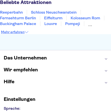
Beliebte Attraktionen
Reeperbahn
Schloss Neuschwanstein
Fernsehturm Berlin
Eiffelturm
Kolosseum Rom
Buckingham Palace
Louvre
Pompeji
Petersdom
Sagrada Familia
Tower of London
Mehr erfahren
Moulin Rouge
Burj Khalifa
Keukenhof
London Eye
Elbphilharmonie
Alhambra
Efteling
St Pauli
Das Unternehmen
Wir empfehlen
Hilfe
Einstellungen
Sprache: