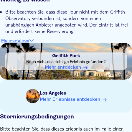
berühmten Hollywood Signs genießen können. Optional
Holen Sie mit einem persönlichen Audioguide das Beste aus
können Sie sich eine Live-Planetariumsshow im Samuel Oschin
Bitte beachten Sie, dass diese Tour nicht mit dem Griffith
Ihrem Observatoriumsbesuch heraus
Planetarium Theater ansehen.
Observatory verbunden ist, sondern von einem
unabhängigen Anbieter angeboten wird. Der Eintritt ist frei
und erfordert keine Reservierung.
Nach der Buchung erhalten Sie eine E-Mail und eine SMS
Mehr erfahren
mit einem direkten Download-Link zur mobilen Tour-App.
DSA1Griffith Park
Die WeGoTrip-App steht im App Store und bei Google zum
Griffith Park
Download bereit.
Noch nicht das richtige Erlebnis gefunden?
Sie benötigen ein aufgeladenes Smartphone und
Mehr entdecken
Kopfhörer/Ohrhörer
Tickets für das Samuel Oschin Planetarium sind nicht
inbegriffen (10 USD)
Los Angeles
Mehr Erlebnisse entdecken
Stornierungsbedingungen
Bitte beachten Sie, dass dieses Erlebnis auch im Falle einer