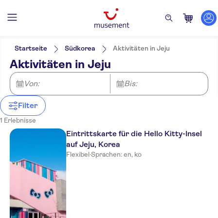
Filter
Preis (pro Person)
Hoteltransfer
Ticketoptionen
Startseite
Südkorea
Aktivitäten in Jeju
Eintritte inbegriffen
Kategorien
Min.
€
Max.
€
Aktivitäten in Jeju
Digitale Buchungsbestätigung
Attraktionen und Führungen
NO-PICKUP
Sprache
Sofortbestätigung
Museen
Englisch
Von:
Bis:
Koreanisch
Filter
1 Erlebnisse
Eintrittskarte für die Hello Kitty-Insel
auf Jeju, Korea
Flexibel
·
Sprachen: en, ko