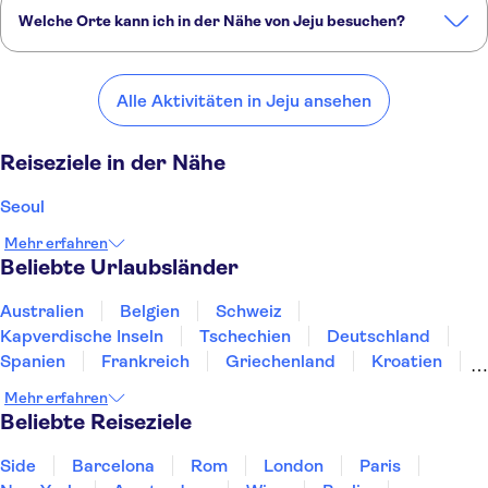
Welche Orte kann ich in der Nähe von Jeju besuchen?
Hier sind einige unserer Lieblingsorte in der Nähe von Jeju:
Seoul
Fukuoka
Kagoshima
Hiroshima
Shanghai
Alle Aktivitäten in Jeju ansehen
Reiseziele in der Nähe
Seoul
Mehr erfahren
Beliebte Urlaubsländer
Australien
Belgien
Schweiz
Kapverdische Inseln
Tschechien
Deutschland
Spanien
Frankreich
Griechenland
Kroatien
Irland
Island
Italien
Japan
Luxemburg
Mehr erfahren
Norwegen
Polen
Portugal
Schweden
Beliebte Reiseziele
Side
Barcelona
Rom
London
Paris