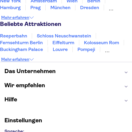
New York
Amsterdam
Wien
Berlin
Hamburg
Prag
München
Dresden
San Francisco
Miami
Leipzig
Stuttgart
Mehr erfahren
Heidelberg
Bremen
Hannover
Beliebte Attraktionen
Reeperbahn
Schloss Neuschwanstein
Fernsehturm Berlin
Eiffelturm
Kolosseum Rom
Buckingham Palace
Louvre
Pompeji
Petersdom
Sagrada Familia
Tower of London
Mehr erfahren
Moulin Rouge
Burj Khalifa
Keukenhof
London Eye
Elbphilharmonie
Alhambra
Das Unternehmen
Efteling
St Pauli
Wir empfehlen
Hilfe
Einstellungen
Sprache: