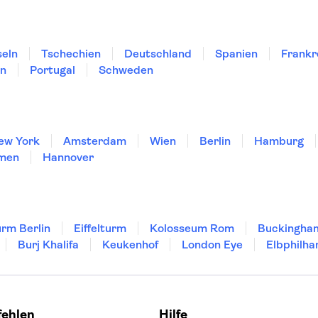
seln
Tschechien
Deutschland
Spanien
Frankr
en
Portugal
Schweden
ew York
Amsterdam
Wien
Berlin
Hamburg
men
Hannover
rm Berlin
Eiffelturm
Kolosseum Rom
Buckingha
Burj Khalifa
Keukenhof
London Eye
Elbphilha
fehlen
Hilfe