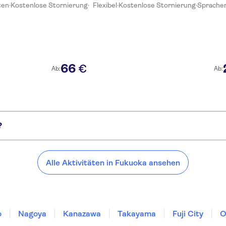
ten
·
Kostenlose Stornierung
·
Flexibel
·
Kostenlose Stornierung
·
Sprachen:
66
€
Ab:
Ab:
?
Alle Aktivitäten in Fukuoka ansehen
o
Nagoya
Kanazawa
Takayama
Fuji City
O