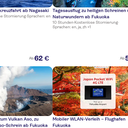
kreuzfahrt ab Nagasaki
Tagesausflug zu heiligen Schreinen
se Stornierung
·
Sprachen: en
Naturwundern ab Fukuoka
10 Stunden
·
Kostenlose Stornierung
·
Sprachen: en, ja, zh +1
62
€
Ab:
Ab:
zum Vulkan Aso, zu
Mobiler WLAN-Verleih – Flughafen
so-Schrein ab Fukuoka
Fukuoka