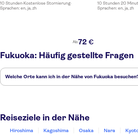
10 Stunden
·
Kostenlose Stornierung
·
10 Stunden 20 Minu
Sprachen: en, ja, zh
Sprachen: en, ja, zh
72
€
Ab:
Fukuoka: Häufig gestellte Fragen
Welche Orte kann ich in der Nähe von Fukuoka besuchen
Hier sind einige unserer Lieblingsorte in der Nähe von Fukuoka:
Hiroshima
Kagoshima
Osaka
Nara
Kyoto
Reiseziele in der Nähe
Hiroshima
Kagoshima
Osaka
Nara
Kyot