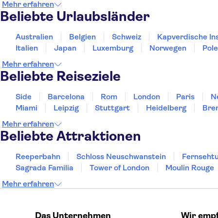
Mehr erfahren
Beliebte Urlaubsländer
Australien
Belgien
Schweiz
Kapverdische In
Italien
Japan
Luxemburg
Norwegen
Pol
Mehr erfahren
Beliebte Reiseziele
Side
Barcelona
Rom
London
Paris
N
Miami
Leipzig
Stuttgart
Heidelberg
Bre
Mehr erfahren
Beliebte Attraktionen
Reeperbahn
Schloss Neuschwanstein
Fernsehtu
Sagrada Familia
Tower of London
Moulin Rouge
Mehr erfahren
Das Unternehmen
Wir emp