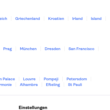
eich
Griechenland
Kroatien
Irland
Island
Prag
München
Dresden
San Francisco
m Palace
Louvre
Pompeji
Petersdom
rmonie
Alhambra
Efteling
St Pauli
Einstellungen