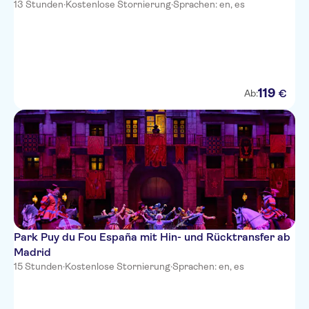
13 Stunden
·
Kostenlose Stornierung
·
Sprachen: en, es
119
€
Ab:
Park Puy du Fou España mit Hin- und Rücktransfer ab
Madrid
15 Stunden
·
Kostenlose Stornierung
·
Sprachen: en, es