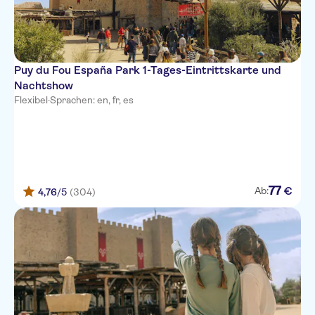
Puy du Fou España Park 1-Tages-Eintrittskarte und
Nachtshow
Flexibel
·
Sprachen: en, fr, es
77
€
Ab:
4,76
/5
(304)