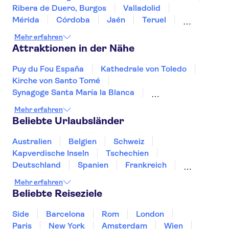
Ribera de Duero, Burgos
Valladolid
Mérida
Córdoba
Jaén
Teruel
Burgos
Granada
Valencia
Haro, La Rioja
Mehr erfahren
Attraktionen in der Nähe
Puy du Fou España
Kathedrale von Toledo
Kirche von Santo Tomé
Synagoge Santa María la Blanca
Kloster San Juan de los Reyes in Toledo
Mehr erfahren
Tren de Sóller
Teide
Ajuy Caves
Beliebte Urlaubsländer
Kartause von Valldemossa
Puerto Colon
Puerto de Mogán
Kathedrale von Palma
Australien
Belgien
Schweiz
Cofete Beach
Sagrada Familia
Kapverdische Inseln
Tschechien
Dunes of Corralejo
Deutschland
Spanien
Frankreich
Griechenland
Kroatien
Irland
Island
Mehr erfahren
Italien
Japan
Luxemburg
Norwegen
Beliebte Reiseziele
Polen
Portugal
Schweden
Side
Barcelona
Rom
London
Paris
New York
Amsterdam
Wien