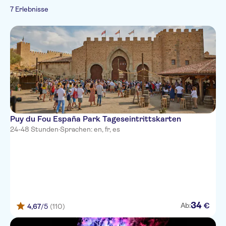
Traditionen
Kostenloser Rücktritt
7 Erlebnisse
Folklore
Puy du Fou España Park Tageseintrittskarten
24-48 Stunden
·
Sprachen: en, fr, es
34
€
Ab:
4,67
/5
(110)