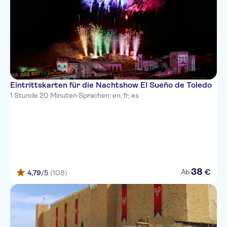
Eintrittskarten für die Nachtshow El Sueño de Toledo
1 Stunde 20 Minuten
·
Sprachen: en, fr, es
38
€
Ab:
4,79
/5
(108)