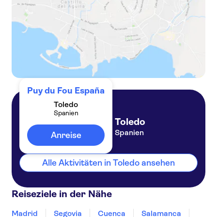
Puy du Fou España
Toledo
Spanien
Toledo
Spanien
Anreise
Alle Aktivitäten in Toledo ansehen
Reiseziele in der Nähe
Madrid
Segovia
Cuenca
Salamanca