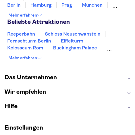
Berlin
Hamburg
Prag
München
Dresden
San Francisco
Miami
Leipzig
Mehr erfahren
Stuttgart
Heidelberg
Bremen
Hannover
Beliebte Attraktionen
Reeperbahn
Schloss Neuschwanstein
Fernsehturm Berlin
Eiffelturm
Kolosseum Rom
Buckingham Palace
Louvre
Pompeji
Petersdom
Mehr erfahren
Sagrada Familia
Tower of London
Moulin Rouge
Burj Khalifa
Keukenhof
London Eye
Elbphilharmonie
Alhambra
Das Unternehmen
Efteling
St Pauli
Wir empfehlen
Hilfe
Einstellungen