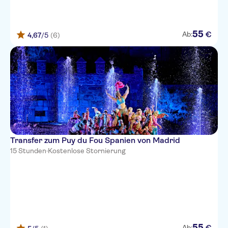
55
€
Ab:
4,67
/5
(6)
Transfer zum Puy du Fou Spanien von Madrid
15 Stunden
·
Kostenlose Stornierung
55
€
Ab: