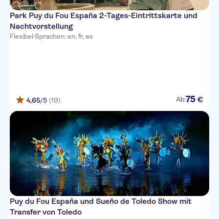
Park Puy du Fou España 2-Tages-Eintrittskarte und
Nachtvorstellung
Flexibel
·
Sprachen: en, fr, es
75
€
Ab:
4,65
/5
(19)
Puy du Fou España und Sueño de Toledo Show mit
Transfer von Toledo