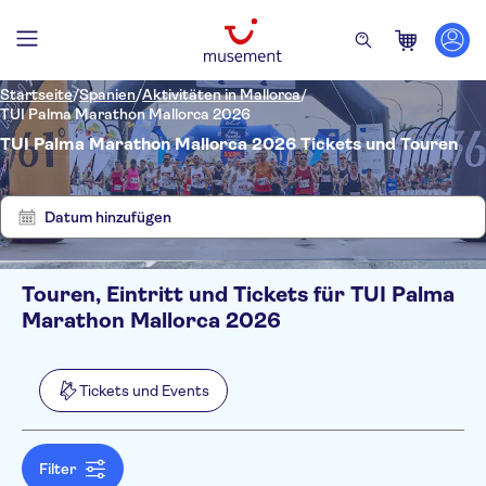
Startseite
/
Spanien
/
Aktivitäten in Mallorca
/
TUI Palma Marathon Mallorca 2026
TUI Palma Marathon Mallorca 2026 Tickets und Touren
Zeige
Filter
1
löschen
Ergebnisse
Datum hinzufügen
Touren, Eintritt und Tickets für TUI Palma
Filter
Preis (pro Person)
Marathon Mallorca 2026
Hoteltransfer
Ticketoptionen
Kostenloser Rücktritt
Kategorien
Min.
€
Max.
€
Tickets und Events
Sofortbestätigung
Tickets und Events
NO-PICKUP
Sprache
Offizieller Reseller
Sport
Filter