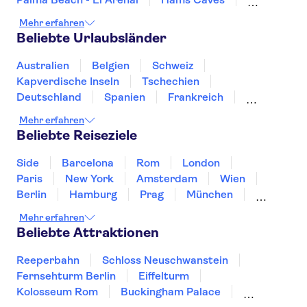
Alcudia Beach
Teide
Ajuy Caves
Mehr erfahren
Puerto Colon
Puerto de Mogán
Beliebte Urlaubsländer
Cofete Beach
Sagrada Familia
Dunes of Corralejo
Loro Park
Masca
Australien
Belgien
Schweiz
Kapverdische Inseln
Tschechien
Deutschland
Spanien
Frankreich
Griechenland
Kroatien
Irland
Island
Mehr erfahren
Italien
Japan
Luxemburg
Norwegen
Beliebte Reiseziele
Polen
Portugal
Schweden
Side
Barcelona
Rom
London
Paris
New York
Amsterdam
Wien
Berlin
Hamburg
Prag
München
Dresden
San Francisco
Miami
Leipzig
Mehr erfahren
Stuttgart
Heidelberg
Bremen
Hannover
Beliebte Attraktionen
Reeperbahn
Schloss Neuschwanstein
Fernsehturm Berlin
Eiffelturm
Kolosseum Rom
Buckingham Palace