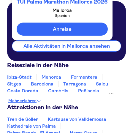
TUI Palma Marathon Mallorca 2026
Mallorca
Spanien
Mallorca
Spanien
Anreise
Alle Aktivitäten in Mallorca ansehen
Reiseziele in der Nähe
Ibiza-Stadt
Menorca
Formentera
Sitges
Barcelona
Tarragona
Salou
Costa Dorada
Cambrils
Peñíscola
Sant Cugat del Vallès
Deltebre
Mehr erfahren
Costa Brava
Jávea
Attraktionen in der Nähe
Tren de Sóller
Kartause von Valldemossa
Kathedrale von Palma
Palma Beach - El Arenal
Hams Caves