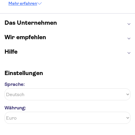
Louvre
Pompeji
Petersdom
Mehr erfahren
Sagrada Familia
Tower of London
Moulin Rouge
Burj Khalifa
Keukenhof
London Eye
Elbphilharmonie
Alhambra
Das Unternehmen
Efteling
St Pauli
Wir empfehlen
Hilfe
Einstellungen
Sprache:
Währung: