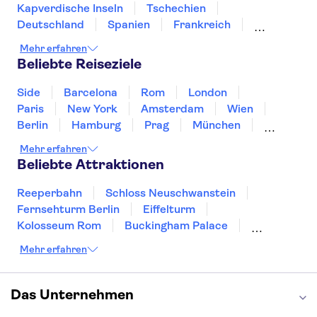
Kapverdische Inseln
Tschechien
Deutschland
Spanien
Frankreich
Griechenland
Kroatien
Irland
Island
Mehr erfahren
Italien
Japan
Luxemburg
Norwegen
Beliebte Reiseziele
Polen
Portugal
Schweden
Side
Barcelona
Rom
London
Paris
New York
Amsterdam
Wien
Berlin
Hamburg
Prag
München
Dresden
San Francisco
Miami
Leipzig
Mehr erfahren
Stuttgart
Heidelberg
Bremen
Hannover
Beliebte Attraktionen
Reeperbahn
Schloss Neuschwanstein
Fernsehturm Berlin
Eiffelturm
Kolosseum Rom
Buckingham Palace
Louvre
Pompeji
Petersdom
Mehr erfahren
Sagrada Familia
Tower of London
Moulin Rouge
Burj Khalifa
Keukenhof
London Eye
Elbphilharmonie
Alhambra
Das Unternehmen
Efteling
St Pauli