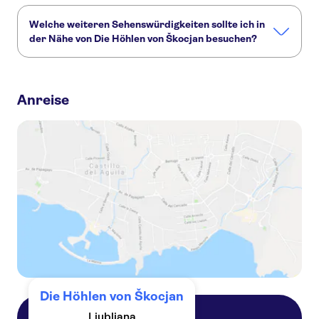
Welche weiteren Sehenswürdigkeiten sollte ich in
der Nähe von Die Höhlen von Škocjan besuchen?
Hier sind einige andere Sehenswürdigkeiten in Die Höhlen
von Škocjan, die Sie nicht verpassen sollten:
Anreise
Postojna Cave
Bleder See
Ljubljana Castle
Die Höhlen von Škocjan
Ljubljana