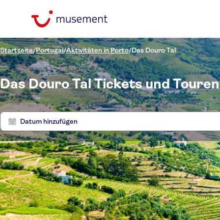
Startseite
/
Portugal
/
Aktivitäten in Porto
/
Das Douro Tal
Das Douro Tal Tickets und Touren
Datum hinzufügen
Preis (pro Person)
Touren
Hoteltransfer
Ticketoptionen
Kostenloser Rücktritt
Kategorien
€
€
Au
Min.
Max.
Sofortbestätigung
Sprache
Ausflüge und Tagestouren
NO-PICKUP