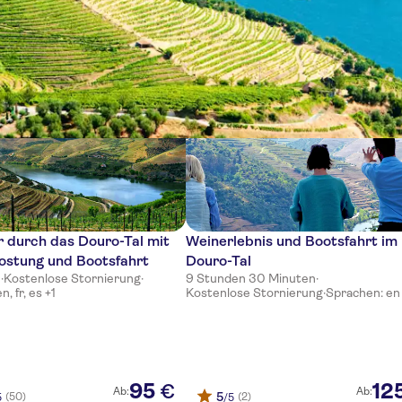
se
 durch das Douro-Tal mit
Weinerlebnis und Bootsfahrt im
ostung und Bootsfahrt
Douro-Tal
n
·
Kostenlose Stornierung
·
9 Stunden 30 Minuten
·
, fr, es +1
Kostenlose Stornierung
·
Sprachen: en
95
12
€
Ab:
Ab:
5
(50)
(2)
5
/5