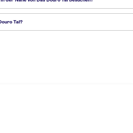
, die Sie nicht verpassen sollten:
WOW Porto
Lello Bookstore
Douro Tal?
hrt
Weinerlebnis und Bootsfahrt im Douro-Tal
Führung durch das Douro-Tal 
ouro-Tal
Private Douro- und Vinho Verde-Tour ab Porto