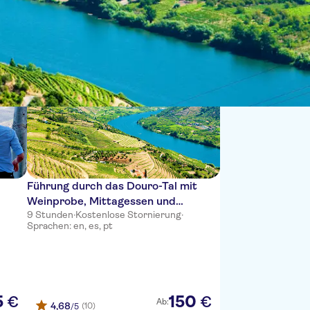
Sortieren nach:
Führung durch das Douro-Tal mit
Weinprobe, Mittagessen und
9 Stunden
·
Kostenlose Stornierung
·
Flusskreuzfahrt ab Porto
Sprachen: en, es, pt
5
150
€
€
Ab:
4,68
(10)
/5