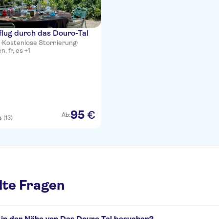
lug durch das Douro-Tal
n
·
Kostenlose Stornierung
·
, fr, es +1
95
€
Ab:
(13)
5
lte Fragen
 in der Nähe von Das Douro Tal besuchen?