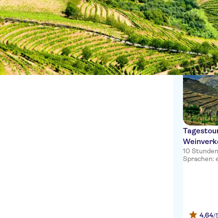
Geführte Tour
Aktivitäten
Englisch
Essen & Getränke
Mahlzeit inbegriffen
Attraktionen und Führungen
Spanisch
10 Erlebnis
Getränke &
Digitale
Sightseeing &
Portugiesisch
Tastings
Buchungsbestätigung
Traditionen
Essen &
Lokales Flair
Auf dem Land
Französisch
Kultur & Geschichte
Gastronomie
Private Tour
Kleine Gruppengröße
Eintritte inbegriffen
Expertenleitfaden
Tagestour
Weinverk
10 Stunde
Sprachen: en
4,64
/