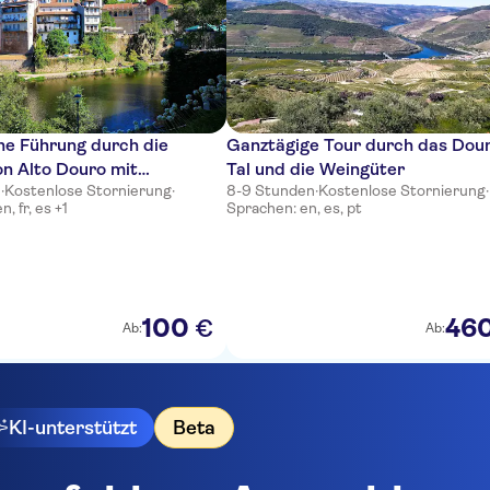
he Führung durch die
Ganztägige Tour durch das Dou
n Alto Douro mit
Tal und die Weingüter
n
·
Kostenlose Stornierung
·
8-9 Stunden
·
Kostenlose Stornierung
·
be
, fr, es +1
Sprachen: en, es, pt
100
46
€
Ab:
Ab:
KI-unterstützt
Beta