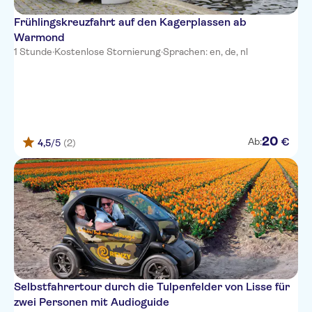
Frühlingskreuzfahrt auf den Kagerplassen ab
Warmond
1 Stunde
·
Kostenlose Stornierung
·
Sprachen: en, de, nl
20
€
Ab:
4,5
/5
(2)
Selbstfahrertour durch die Tulpenfelder von Lisse für
zwei Personen mit Audioguide