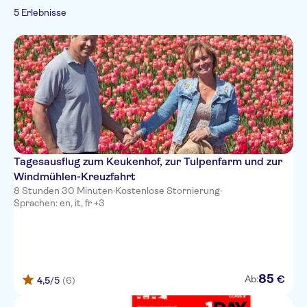
Kultur & Geschichte
Spanisch
Kleine Gruppengröße
Hop-On Hop-Off
5 Erlebnisse
Transfer
Natur
Französisch
E-Stehroller-Touren
Must-Sees
Ohne Anstehen
Andere
Italienisch
Bustransfer
Saisonale Events
Sportarten
Portugiesisch
Tagesausflug zum Keukenhof, zur Tulpenfarm und zur
Windmühlen-Kreuzfahrt
8 Stunden 30 Minuten
·
Kostenlose Stornierung
·
Sprachen: en, it, fr +3
85
€
Ab:
4,5
/5
(6)