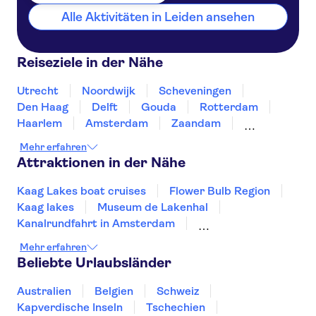
Alle Aktivitäten in Leiden ansehen
Reiseziele in der Nähe
Utrecht
Noordwijk
Scheveningen
Den Haag
Delft
Gouda
Rotterdam
Haarlem
Amsterdam
Zaandam
Dordrecht
Volendam
Almere
Alkmaar
Mehr erfahren
Attraktionen in der Nähe
Kaag Lakes boat cruises
Flower Bulb Region
Kaag lakes
Museum de Lakenhal
Kanalrundfahrt in Amsterdam
Van Gogh Museum
Museum Square
Mehr erfahren
A'DAM Lookout
Zaanse Schans
Beliebte Urlaubsländer
Keukenhof
Anne Frank
Royal Palace of Amsterdam
Dam Square
Australien
Belgien
Schweiz
Rijksmuseum
Slagharen
Kapverdische Inseln
Tschechien