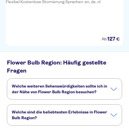
Flexibel
·
Kostenlose Stornierung
·
Sprachen: en, de, nl
127
€
Ab:
Flower Bulb Region: Häufig gestellte
Fragen
Welche weiteren Sehenswürdigkeiten sollte ich in
der Nähe von Flower Bulb Region besuchen?
Hier sind einige andere Sehenswürdigkeiten in Flower Bulb
Region, die Sie nicht verpassen sollten:
Welche sind die beliebtesten Erlebnisse in Flower
Kaag Lakes boat cruises
Kaag lakes
Museum de Lakenhal
Bulb Region?
Dies sind die beliebtesten Aktivitäten in Flower Bulb Region: