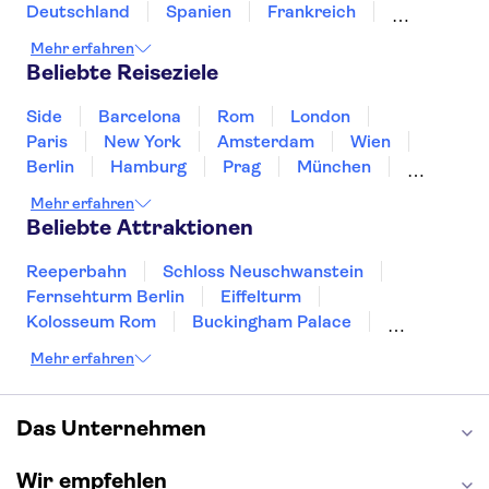
Deutschland
Spanien
Frankreich
Griechenland
Kroatien
Irland
Island
Mehr erfahren
Italien
Japan
Luxemburg
Norwegen
Beliebte Reiseziele
Polen
Portugal
Schweden
Side
Barcelona
Rom
London
Paris
New York
Amsterdam
Wien
Berlin
Hamburg
Prag
München
Dresden
San Francisco
Miami
Leipzig
Mehr erfahren
Stuttgart
Heidelberg
Bremen
Hannover
Beliebte Attraktionen
Reeperbahn
Schloss Neuschwanstein
Fernsehturm Berlin
Eiffelturm
Kolosseum Rom
Buckingham Palace
Louvre
Pompeji
Petersdom
Mehr erfahren
Sagrada Familia
Tower of London
Moulin Rouge
Burj Khalifa
Keukenhof
London Eye
Elbphilharmonie
Alhambra
Das Unternehmen
Efteling
St Pauli
Wir empfehlen