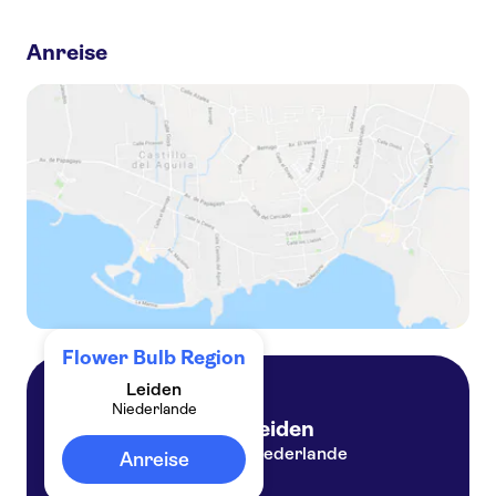
Tagesausflug zum Keukenhof, zur Tulpenfarm und zur Windmühlen-Kreuzfahrt
Anreise
Fahrkarte für die Region Amsterdam für 1 bis 3 Tage
Windmühlen-Kreuzfahrt und Tulpenerlebnis Amsterdam
Frühlingskreuzfahrt auf den Kagerplassen ab Warmond
Selbstfahrertour durch die Tulpenfelder von Lisse für zwei Personen mit Audioguide
Flower Bulb Region
Leiden
Niederlande
Leiden
Niederlande
Anreise