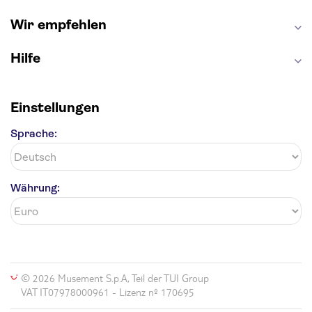
Efteling
St Pauli
Wir empfehlen
Hilfe
Einstellungen
Sprache:
Währung:
© 2026 Musement S.p.A, Teil der TUI Group
VAT IT07978000961 - Lizenz nº 170695