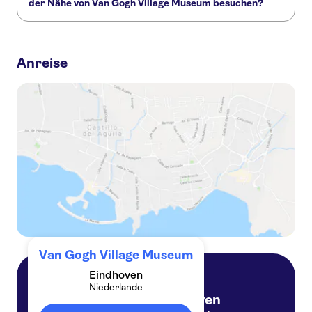
der Nähe von Van Gogh Village Museum besuchen?
Hier sind einige andere Sehenswürdigkeiten in Van Gogh
Village Museum, die Sie nicht verpassen sollten:
Anreise
St Catherine’s Church
Strijp-S
Piet Hein Eek
Bottle Distillery
Van Gogh Village Museum
Eindhoven
Niederlande
Eindhoven