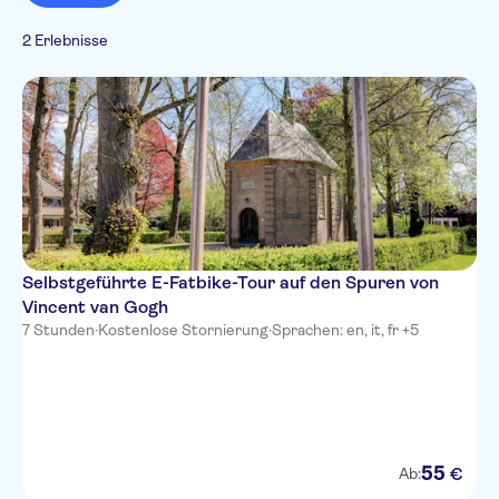
Fahrradtouren
Kostenloser Rücktritt
Kultur & Geschichte
Französisch
Offizieller Reseller
Besichtigungen
2 Erlebnisse
Italienisch
von Denkmälern
Japanisch
Holländisch
Chinesisch
Selbstgeführte E-Fatbike-Tour auf den Spuren von
Vincent van Gogh
7 Stunden
·
Kostenlose Stornierung
·
Sprachen: en, it, fr +5
55
€
Ab: