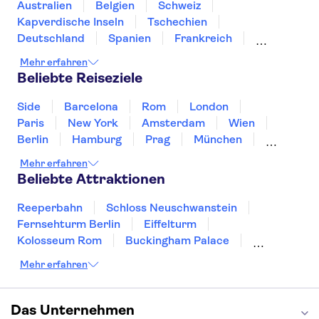
Keukenhof
Anne Frank
Australien
Belgien
Schweiz
Kaag Lakes boat cruises
Kapverdische Inseln
Tschechien
Royal Palace of Amsterdam
Dam Square
Deutschland
Spanien
Frankreich
Griechenland
Kroatien
Irland
Island
Mehr erfahren
Italien
Japan
Luxemburg
Norwegen
Beliebte Reiseziele
Polen
Portugal
Schweden
Side
Barcelona
Rom
London
Paris
New York
Amsterdam
Wien
Berlin
Hamburg
Prag
München
Dresden
San Francisco
Miami
Leipzig
Mehr erfahren
Stuttgart
Heidelberg
Bremen
Hannover
Beliebte Attraktionen
Reeperbahn
Schloss Neuschwanstein
Fernsehturm Berlin
Eiffelturm
Kolosseum Rom
Buckingham Palace
Louvre
Pompeji
Petersdom
Mehr erfahren
Sagrada Familia
Tower of London
Moulin Rouge
Burj Khalifa
Keukenhof
London Eye
Elbphilharmonie
Alhambra
Das Unternehmen