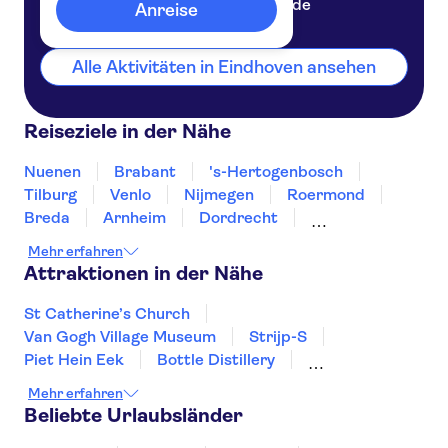
Niederlande
Anreise
Alle Aktivitäten in Eindhoven ansehen
Reiseziele in der Nähe
Nuenen
Brabant
's-Hertogenbosch
Tilburg
Venlo
Nijmegen
Roermond
Breda
Arnheim
Dordrecht
Roosendaal
Maastricht
Valkenburg
Mehr erfahren
Amersfoort
Attraktionen in der Nähe
St Catherine’s Church
Van Gogh Village Museum
Strijp-S
Piet Hein Eek
Bottle Distillery
Kanalrundfahrt in Amsterdam
Mehr erfahren
Van Gogh Museum
Museum Square
Beliebte Urlaubsländer
A'DAM Lookout
Zaanse Schans