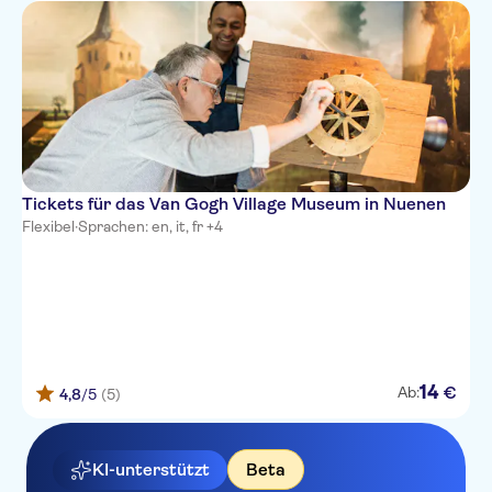
Tickets für das Van Gogh Village Museum in Nuenen
Flexibel
·
Sprachen: en, it, fr +4
14
€
Ab:
4,8
/5
(5)
KI-unterstützt
Beta