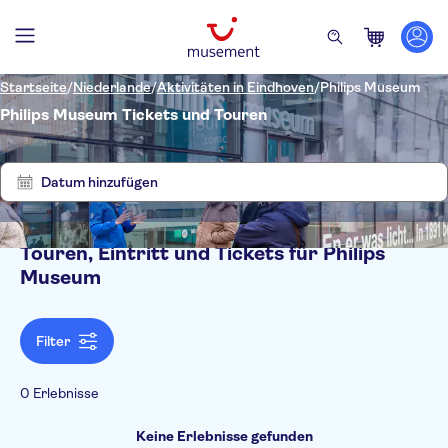
Startseite
/
Niederlande
/
Aktivitäten in Eindhoven
/
Philips Museum
Philips Museum Tickets und Touren
Filter
Keine
löschen
Ergebnisse
Datum hinzufügen
Touren, Eintritt und Tickets für Philips
Filter
Museum
Filter
0 Erlebnisse
Keine Erlebnisse gefunden