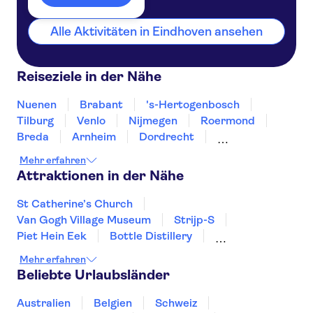
Alle Aktivitäten in Eindhoven ansehen
Reiseziele in der Nähe
Nuenen
Brabant
's-Hertogenbosch
Tilburg
Venlo
Nijmegen
Roermond
Breda
Arnheim
Dordrecht
Roosendaal
Maastricht
Valkenburg
Mehr erfahren
Amersfoort
Attraktionen in der Nähe
St Catherine’s Church
Van Gogh Village Museum
Strijp-S
Piet Hein Eek
Bottle Distillery
Kanalrundfahrt in Amsterdam
Mehr erfahren
Van Gogh Museum
Museum Square
Beliebte Urlaubsländer
A'DAM Lookout
Zaanse Schans
Keukenhof
Anne Frank
Australien
Belgien
Schweiz