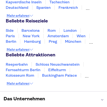
Kaag Lakes boat cruises
Kapverdische Inseln
Tschechien
Royal Palace of Amsterdam
Dam Square
Deutschland
Spanien
Frankreich
Griechenland
Kroatien
Irland
Island
Mehr erfahren
Italien
Japan
Luxemburg
Norwegen
Beliebte Reiseziele
Polen
Portugal
Schweden
Side
Barcelona
Rom
London
Paris
New York
Amsterdam
Wien
Berlin
Hamburg
Prag
München
Dresden
San Francisco
Miami
Leipzig
Mehr erfahren
Stuttgart
Heidelberg
Bremen
Hannover
Beliebte Attraktionen
Reeperbahn
Schloss Neuschwanstein
Fernsehturm Berlin
Eiffelturm
Kolosseum Rom
Buckingham Palace
Louvre
Pompeji
Petersdom
Mehr erfahren
Sagrada Familia
Tower of London
Moulin Rouge
Burj Khalifa
Keukenhof
London Eye
Elbphilharmonie
Alhambra
Das Unternehmen
Efteling
St Pauli