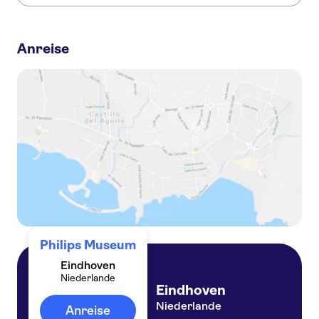
Hier sind einige andere Sehenswürdigkeiten in Philips
Museum, die Sie nicht verpassen sollten:
Anreise
St Catherine’s Church
Van Gogh Village Museum
Strijp-S
Piet Hein Eek
Bottle Distillery
Philips Museum
Eindhoven
Niederlande
Eindhoven
Niederlande
Anreise