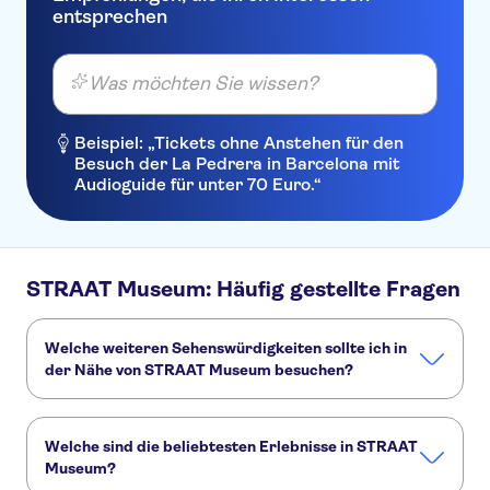
entsprechen
Was möchten Sie wissen?
Beispiel: „Tickets ohne Anstehen für den
Besuch der La Pedrera in Barcelona mit
Audioguide für unter 70 Euro.“
STRAAT Museum: Häufig gestellte Fragen
Welche weiteren Sehenswürdigkeiten sollte ich in
der Nähe von STRAAT Museum besuchen?
Hier sind einige andere Sehenswürdigkeiten in STRAAT
Museum, die Sie nicht verpassen sollten:
Welche sind die beliebtesten Erlebnisse in STRAAT
Kanalrundfahrt in Amsterdam
Van Gogh Museum
Museum?
Museum Square
A'DAM Lookout
Keukenhof
Anne Frank