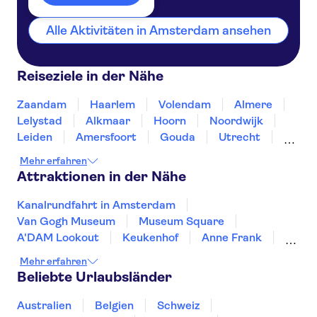
Alle Aktivitäten in Amsterdam ansehen
Reiseziele in der Nähe
Zaandam
Haarlem
Volendam
Almere
Lelystad
Alkmaar
Hoorn
Noordwijk
Leiden
Amersfoort
Gouda
Utrecht
Enkhuizen
Schagen
Mehr erfahren
Attraktionen in der Nähe
Kanalrundfahrt in Amsterdam
Van Gogh Museum
Museum Square
A'DAM Lookout
Keukenhof
Anne Frank
Zaanse Schans
Kaag Lakes boat cruises
Mehr erfahren
Royal Palace of Amsterdam
Dam Square
Beliebte Urlaubsländer
Rijksmuseum
Slagharen
Markthal
De Wallen
Cube Houses
Australien
Belgien
Schweiz