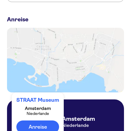
Dies sind die beliebtesten Aktivitäten in STRAAT Museum:
Eintrittskarte für das STRAAT-Straßenkunstmuseum
Anreise
Privat geführte Tour durch das zeitgenössische Amsterdam Noord mit dem Fahrrad
Amsterdamer Grachtenrundfahrt und Eintrittskarte für das STRAAT-Museum
STRAAT Museum
Amsterdam
Niederlande
Amsterdam
Niederlande
Anreise