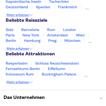
Kapverdische Inseln
Tschechien
Deutschland
Spanien
Frankreich
Griechenland
Kroatien
Irland
Island
Mehr erfahren
Italien
Japan
Luxemburg
Norwegen
Beliebte Reiseziele
Polen
Portugal
Schweden
Side
Barcelona
Rom
London
Paris
New York
Amsterdam
Wien
Berlin
Hamburg
Prag
München
Dresden
San Francisco
Miami
Leipzig
Mehr erfahren
Stuttgart
Heidelberg
Bremen
Hannover
Beliebte Attraktionen
Reeperbahn
Schloss Neuschwanstein
Fernsehturm Berlin
Eiffelturm
Kolosseum Rom
Buckingham Palace
Louvre
Pompeji
Petersdom
Mehr erfahren
Sagrada Familia
Tower of London
Moulin Rouge
Burj Khalifa
Keukenhof
London Eye
Elbphilharmonie
Alhambra
Das Unternehmen
Efteling
St Pauli