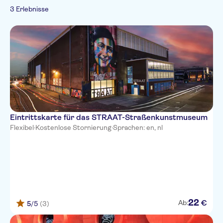
Arabisch
Lokales Flair
Fahrradtouren
3 Erlebnisse
Museen &
Deutsch
Boote
Private Tour
Kunstgalerien
Spanisch
Expertenleitfaden
Must-Sees
Französisch
Italienisch
Japanisch
Koreanisch
Eintrittskarte für das STRAAT-Straßenkunstmuseum
Flexibel
·
Kostenlose Stornierung
·
Sprachen: en, nl
22
€
Ab:
5
/5
(3)