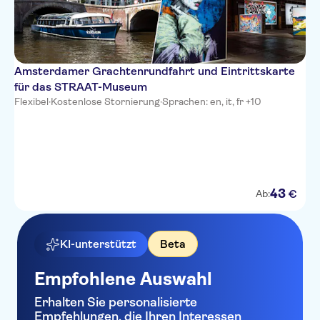
Amsterdamer Grachtenrundfahrt und Eintrittskarte
für das STRAAT-Museum
Flexibel
·
Kostenlose Stornierung
·
Sprachen: en, it, fr +10
43
€
Ab:
KI-unterstützt
Beta
Empfohlene Auswahl
Erhalten Sie personalisierte
Empfehlungen, die Ihren Interessen