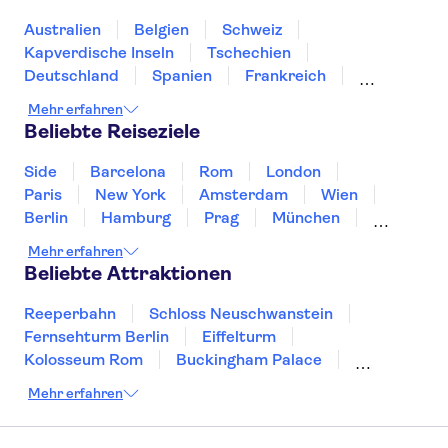
Rijksmuseum
Slagharen
Markthal
De Wallen
Cube Houses
Australien
Belgien
Schweiz
Kapverdische Inseln
Tschechien
Deutschland
Spanien
Frankreich
Griechenland
Kroatien
Irland
Island
Mehr erfahren
Italien
Japan
Luxemburg
Norwegen
Beliebte Reiseziele
Polen
Portugal
Schweden
Side
Barcelona
Rom
London
Paris
New York
Amsterdam
Wien
Berlin
Hamburg
Prag
München
Dresden
San Francisco
Miami
Leipzig
Mehr erfahren
Stuttgart
Heidelberg
Bremen
Hannover
Beliebte Attraktionen
Reeperbahn
Schloss Neuschwanstein
Fernsehturm Berlin
Eiffelturm
Kolosseum Rom
Buckingham Palace
Louvre
Pompeji
Petersdom
Mehr erfahren
Sagrada Familia
Tower of London
Moulin Rouge
Burj Khalifa
Keukenhof