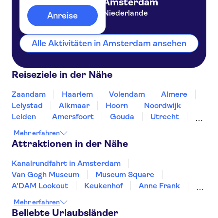
Amsterdam
Niederlande
Anreise
Alle Aktivitäten in Amsterdam ansehen
Reiseziele in der Nähe
Zaandam
Haarlem
Volendam
Almere
Lelystad
Alkmaar
Hoorn
Noordwijk
Leiden
Amersfoort
Gouda
Utrecht
Enkhuizen
Schagen
Mehr erfahren
Attraktionen in der Nähe
Kanalrundfahrt in Amsterdam
Van Gogh Museum
Museum Square
A'DAM Lookout
Keukenhof
Anne Frank
Zaanse Schans
Kaag Lakes boat cruises
Mehr erfahren
Royal Palace of Amsterdam
Dam Square
Beliebte Urlaubsländer