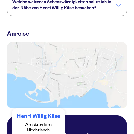
Welche weiteren Sehenswürdigkeiten sollte ich in
der Nähe von Henri Willig Käse besuchen?
Hier sind einige andere Sehenswürdigkeiten in Henri Willig
Käse, die Sie nicht verpassen sollten:
Anreise
Kanalrundfahrt in Amsterdam
Van Gogh Museum
Museum Square
A'DAM Lookout
Keukenhof
Anne Frank
Henri Willig Käse
Amsterdam
Niederlande