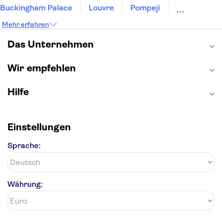
Buckingham Palace
Louvre
Pompeji
Petersdom
Sagrada Familia
Tower of London
Mehr erfahren
Moulin Rouge
Burj Khalifa
Keukenhof
London Eye
Elbphilharmonie
Alhambra
Das Unternehmen
Efteling
St Pauli
Wir empfehlen
Hilfe
Einstellungen
Sprache:
Währung: