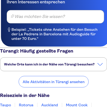
Ihren Interessen entsprechen
Was möchten Sie wissen?
Beispiel: „Tickets ohne Anstehen für den Besuch
der La Pedrera in Barcelona mit Audioguide für
unter 70 Euro.“
Tūrangi: Häufig gestellte Fragen
Welche Orte kann ich in der Nähe von Tūrangi besuchen?
Hier sind einige unserer Lieblingsorte in der Nähe von Tūrangi:
Taupo
Rotorua
Auckland
Mount Cook
Wellington
Alle Aktivitäten in Tūrangi ansehen
Reiseziele in der Nähe
Taupo
Rotorua
Auckland
Mount Cook