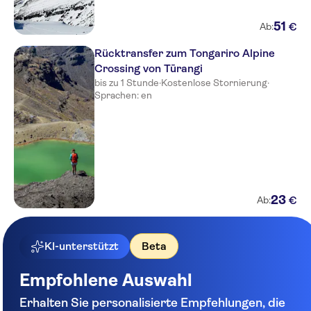
51
€
Ab:
Rücktransfer zum Tongariro Alpine
Crossing von Tūrangi
bis zu 1 Stunde
·
Kostenlose Stornierung
·
Sprachen: en
23
€
Ab:
KI-unterstützt
Beta
Empfohlene Auswahl
Erhalten Sie personalisierte Empfehlungen, die