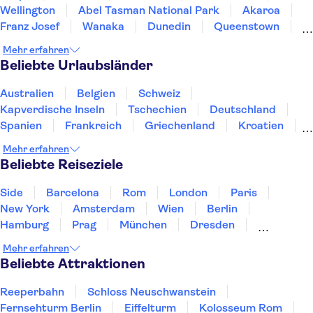
Wellington
Abel Tasman National Park
Akaroa
Franz Josef
Wanaka
Dunedin
Queenstown
Milford Sound
Te Anau
Doubtful Sound
Mehr erfahren
Beliebte Urlaubsländer
Australien
Belgien
Schweiz
Kapverdische Inseln
Tschechien
Deutschland
Spanien
Frankreich
Griechenland
Kroatien
Irland
Island
Italien
Japan
Luxemburg
Mehr erfahren
Norwegen
Polen
Portugal
Schweden
Beliebte Reiseziele
Side
Barcelona
Rom
London
Paris
New York
Amsterdam
Wien
Berlin
Hamburg
Prag
München
Dresden
San Francisco
Miami
Leipzig
Stuttgart
Mehr erfahren
Heidelberg
Bremen
Hannover
Beliebte Attraktionen
Reeperbahn
Schloss Neuschwanstein
Fernsehturm Berlin
Eiffelturm
Kolosseum Rom