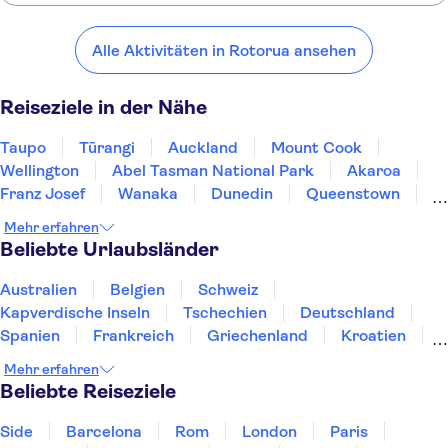
Hier sind einige unserer Lieblingsorte in der Nähe von Rotorua:
Taupo
Tūrangi
Auckland
Mount Cook
Wellington
Alle Aktivitäten in Rotorua ansehen
Reiseziele in der Nähe
Taupo
Tūrangi
Auckland
Mount Cook
Wellington
Abel Tasman National Park
Akaroa
Franz Josef
Wanaka
Dunedin
Queenstown
Milford Sound
Te Anau
Doubtful Sound
Mehr erfahren
Beliebte Urlaubsländer
Australien
Belgien
Schweiz
Kapverdische Inseln
Tschechien
Deutschland
Spanien
Frankreich
Griechenland
Kroatien
Irland
Island
Italien
Japan
Luxemburg
Mehr erfahren
Norwegen
Polen
Portugal
Schweden
Beliebte Reiseziele
Side
Barcelona
Rom
London
Paris