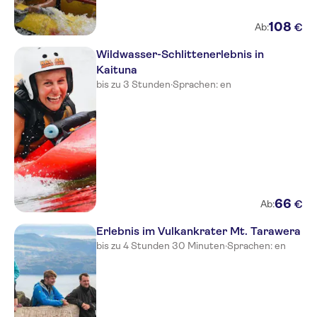
108
€
Ab:
Wildwasser-Schlittenerlebnis in
Kaituna
bis zu 3 Stunden
·
Sprachen: en
66
€
Ab:
Erlebnis im Vulkankrater Mt. Tarawera
bis zu 4 Stunden 30 Minuten
·
Sprachen: en