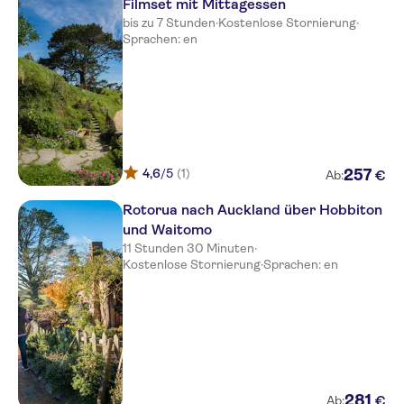
Filmset mit Mittagessen
bis zu 7 Stunden
·
Kostenlose Stornierung
·
Sprachen: en
4,6
/5
(1)
257
€
Ab:
Rotorua nach Auckland über Hobbiton
und Waitomo
11 Stunden 30 Minuten
·
Kostenlose Stornierung
·
Sprachen: en
281
€
Ab: