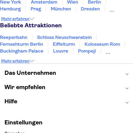
New York
Amsterdam
Wien
Berlin
Hamburg
Prag
München
Dresden
San Francisco
Miami
Leipzig
Stuttgart
Mehr erfahren
Heidelberg
Bremen
Hannover
Beliebte Attraktionen
Reeperbahn
Schloss Neuschwanstein
Fernsehturm Berlin
Eiffelturm
Kolosseum Rom
Buckingham Palace
Louvre
Pompeji
Petersdom
Sagrada Familia
Tower of London
Mehr erfahren
Moulin Rouge
Burj Khalifa
Keukenhof
London Eye
Elbphilharmonie
Alhambra
Das Unternehmen
Efteling
St Pauli
Wir empfehlen
Hilfe
Einstellungen