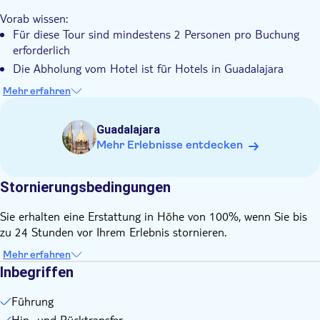
Vorab wissen:
Für diese Tour sind mindestens 2 Personen pro Buchung
erforderlich
Die Abholung vom Hotel ist für Hotels in Guadalajara
möglich. Wenn Ihr Hotel außerhalb des Versorgungsgebiets
Mehr erfahren
liegt, wird der örtliche Anbieter einen Treffpunkt für die
Abholung mit Ihnen vereinbaren.
Guadalajara
Der Abholplan wird am Tag vor der Aktivität bekannt
Mehr Erlebnisse entdecken
gegeben
Die Abgabe erfolgt an drei verschiedenen Orten: Glorieta La
Minerva, Expo Guadalajara, Centro Histórico de Guadalajara
Stornierungsbedingungen
Sie erhalten eine Erstattung in Höhe von 100%, wenn Sie bis
zu 24 Stunden vor Ihrem Erlebnis stornieren.
Mehr erfahren
Inbegriffen
Führung
Hin- und Rücktransfer