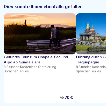
Dies könnte Ihnen ebenfalls gefallen
Geführte Tour zum Chapala-See und
Führung durch G
Ajijic ab Guadalajara
Tlaquepaque
8 Stunden
·
Kostenlose Stornierung
·
8 Stunden
·
Kostenlo
Sprachen: en, es
Sprachen: en, es
70
€
Ab: