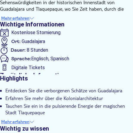
Sehenswürdigkeiten in der historischen Innenstadt von
Guadalajara und Tlaquepaque, wo Sie Zeit haben, durch die
Kopfsteinpflasterstraßen und Kunsthandwerksmärkte zu
Mehr erfahren
schlendern.
Wichtige Informationen
Ihr Reiseleiter holt Sie in Ihrem Hotel ab und bringt Sie in die
Kostenlose Stornierung
historische Innenstadt von Guadalajara. Genießen Sie eine
umfassende Führung, bei der Ihnen der Reiseleiter alles über
Ort:
Guadalajara
die koloniale Architektur erklärt. Halten Sie unter anderem an
Dauer:
8 Stunden
der Plaza de Armas, der Plaza de la Liberation, dem Degollado-
Sprache:
Englisch, Spanisch
Theater, der Plaza de la Rotonda und dem Expiatory-Tempel.
Anschließend fahren wir nach Tlaquepaque, wo Sie in Ihrer
Digitale Tickets
Freizeit durch die engen Kopfsteinpflasterstraßen schlendern
Zusätzliche Informationen
Highlights
und die wunderschöne Architektur bewundern oder
Sofortbestätigung
traditionelle Speisen und köstliche Getränke zum Mittagessen
Entdecken Sie die verborgenen Schätze von Guadalajara
Abholservice vom Hotel
kaufen können. Besuchen Sie einen Kunsthandwerksmarkt, auf
Erfahren Sie mehr über die Kolonialarchitektur
dem Sie mexikanische Holzschnitzereien, Keramik, Töpferwaren
Inklusive Transfer
Tauchen Sie ein in die pulsierende Energie der magischen
und Lederwaren finden.
Stadt Tlaquepaque
Bewundern Sie das Kunsthandwerk der Handwerker
Mehr erfahren
Wichtig zu wissen