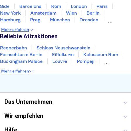
Side
Barcelona
Rom
London
Paris
New York
Amsterdam
Wien
Berlin
Hamburg
Prag
München
Dresden
San Francisco
Miami
Leipzig
Stuttgart
Mehr erfahren
Heidelberg
Bremen
Hannover
Beliebte Attraktionen
Reeperbahn
Schloss Neuschwanstein
Fernsehturm Berlin
Eiffelturm
Kolosseum Rom
Buckingham Palace
Louvre
Pompeji
Petersdom
Sagrada Familia
Tower of London
Mehr erfahren
Moulin Rouge
Burj Khalifa
Keukenhof
London Eye
Elbphilharmonie
Alhambra
Efteling
St Pauli
Das Unternehmen
Wir empfehlen
Hilfe