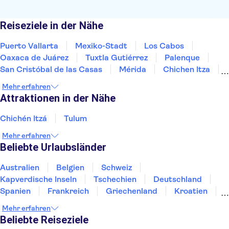
Reiseziele in der Nähe
Puerto Vallarta
Mexiko-Stadt
Los Cabos
Oaxaca de Juárez
Tuxtla Gutiérrez
Palenque
San Cristóbal de las Casas
Mérida
Chichen Itza
Riviera Maya / Playa del Carmen
Tulum
Mehr erfahren
Playa del Carmen
Cancún
Attraktionen in der Nähe
Chichén Itzá
Tulum
Mehr erfahren
Beliebte Urlaubsländer
Australien
Belgien
Schweiz
Kapverdische Inseln
Tschechien
Deutschland
Spanien
Frankreich
Griechenland
Kroatien
Irland
Island
Italien
Japan
Luxemburg
Mehr erfahren
Norwegen
Polen
Portugal
Schweden
Beliebte Reiseziele