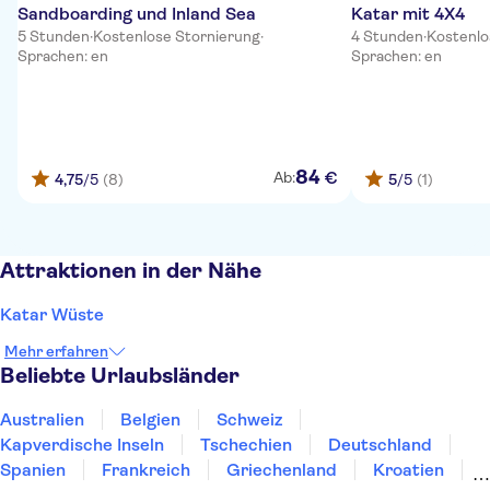
Sandboarding und Inland Sea
Katar mit 4X4
5 Stunden
·
Kostenlose Stornierung
·
4 Stunden
·
Kostenlo
Sprachen: en
Sprachen: en
84
€
Ab:
4,75
/5
(8)
5
/5
(1)
Attraktionen in der Nähe
Katar Wüste
Mehr erfahren
Beliebte Urlaubsländer
Australien
Belgien
Schweiz
Kapverdische Inseln
Tschechien
Deutschland
Spanien
Frankreich
Griechenland
Kroatien