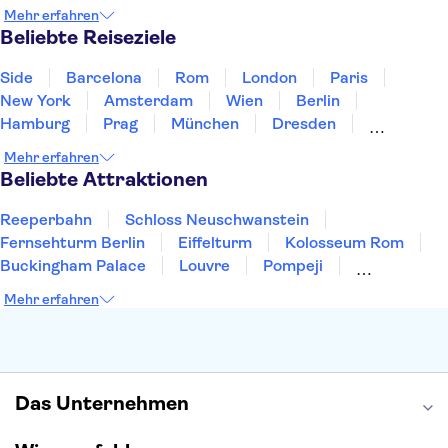
Irland
Island
Italien
Japan
Luxemburg
Mehr erfahren
Norwegen
Polen
Portugal
Schweden
Beliebte Reiseziele
Side
Barcelona
Rom
London
Paris
New York
Amsterdam
Wien
Berlin
Hamburg
Prag
München
Dresden
San Francisco
Miami
Leipzig
Stuttgart
Mehr erfahren
Heidelberg
Bremen
Hannover
Beliebte Attraktionen
Reeperbahn
Schloss Neuschwanstein
Fernsehturm Berlin
Eiffelturm
Kolosseum Rom
Buckingham Palace
Louvre
Pompeji
Petersdom
Sagrada Familia
Tower of London
Mehr erfahren
Moulin Rouge
Burj Khalifa
Keukenhof
London Eye
Elbphilharmonie
Alhambra
Efteling
St Pauli
Das Unternehmen