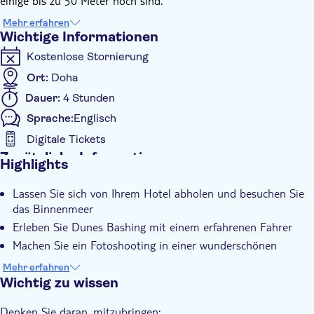
einige bis zu 50 Meter hoch sind.
Machen Sie dann einen Zwischenstopp für ein Fotoshooting,
Mehr erfahren
spüren Sie die erfrischende Meeresbrise und bewundern Sie die
Wichtige Informationen
wunderschöne Landschaft, die Sie umgibt.
Kostenlose Stornierung
Ort:
Doha
Dauer:
4 Stunden
Sprache:
Englisch
Digitale Tickets
Zusätzliche Informationen
Highlights
Sofortbestätigung
Lassen Sie sich von Ihrem Hotel abholen und besuchen Sie
Digitale Buchungsbestätigung
das Binnenmeer
Abholservice vom Hotel
Erleben Sie Dunes Bashing mit einem erfahrenen Fahrer
Machen Sie ein Fotoshooting in einer wunderschönen
Wüstenlandschaft
Mehr erfahren
Wichtig zu wissen
Denken Sie daran, mitzubringen: