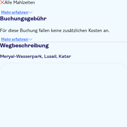
Alle Mahlzeiten
Einen gültigen Ausweis wie einen Reisepass, einen
katarischen Ausweis oder einen Führerschein
Mehr erfahren
Buchungsgebühr
Für diese Buchung fallen keine zusätzlichen Kosten an.
Mehr erfahren
Wegbeschreibung
Meryal-Wasserpark, Lusail, Katar