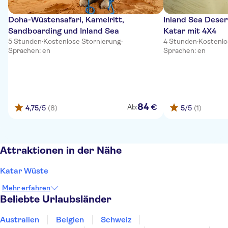
Doha-Wüstensafari, Kamelritt,
Inland Sea Deser
Sandboarding und Inland Sea
Katar mit 4X4
5 Stunden
·
Kostenlose Stornierung
·
4 Stunden
·
Kostenlo
Sprachen: en
Sprachen: en
84
€
Ab:
4,75
/5
(8)
5
/5
(1)
Attraktionen in der Nähe
Katar Wüste
Mehr erfahren
Beliebte Urlaubsländer
Australien
Belgien
Schweiz