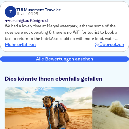
TUI Musement Traveler
T
11. Juli 2025
4
Vereinigtes Königreich
We had a lovely time at Meryal waterpark, ashame some of the
rides were not operating & there is no WiFi for tourist to book a
taxi to return to the hotel.Also could do with more food, water
Mehr erfahren
Übersetzen
stations for ice cream/snacks Overall my son had a fantastic time,
thank you
Alle Bewertungen ansehen
Dies könnte Ihnen ebenfalls gefallen