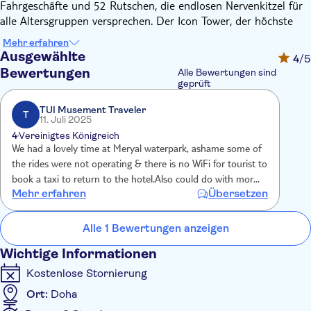
Fahrgeschäfte und 52 Rutschen, die endlosen Nervenkitzel für
alle Altersgruppen versprechen. Der Icon Tower, der höchste
Turm der Welt und zweimaliger Guinness-Weltrekordversuch
Mehr erfahren
für den höchsten Wasserpark-Turm, ist eine der aufregendsten
Ausgewählte
4
/5
Attraktionen des Parks.
Bewertungen
Alle Bewertungen sind
Nach Ihren aufregenden Abenteuern auf den Fahrgeschäften
geprüft
können Sie einen gemütlichen Spaziergang zum Strand
TUI Musement Traveler
unternehmen. Die Sandstrände bieten einen ruhigen
T
11. Juli 2025
Rückzugsort, an dem Sie die Seele baumeln lassen und die
4
Vereinigtes Königreich
Sonne tanken können. Spüren Sie den weichen Sand unter
We had a lovely time at Meryal waterpark, ashame some of
Ihren Füßen, lauschen Sie dem sanften Plätschern der Wellen
the rides were not operating & there is no WiFi for tourist to
und lassen Sie sich die kühle Meeresbrise um die Nase wehen.
book a taxi to return to the hotel.Also could do with more
Und wenn der Hunger kommt, stehen die einladenden
Mehr erfahren
Übersetzen
food, water stations for ice cream/snacks Overall my son
Gastronomiebetriebe bereit, um köstliche Leckereien zu
had a fantastic time, thank you
servieren.
Alle 1 Bewertungen anzeigen
Im Meryal Waterpark geht es nicht nur um hochoktanigen
Nervenkitzel, sondern auch darum, inmitten der Schönheit des
Wichtige Informationen
Arabischen Golfs bleibende Erinnerungen zu schaffen. Mit
Kostenlose Stornierung
seinen vielfältigen Unterhaltungsmöglichkeiten und
Ort:
Doha
spektakulären Aussichten verspricht der Meryal Waterpark
einen Tag mit unvergleichlichem Spaß unter der Sonne.