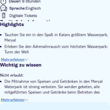
Dauer:
8 Stunden
Sprache:
Englisch
Digitale Tickets
Zusätzliche Informationen
Highlights
Sofortbestätigung
Tauchen Sie ein in den Spaß in Katars größtem Wasserpark,
Wheelchair access
Meryal
Erleben Sie den Adrenalinrausch vom höchsten Wasserpark-
Turm der Welt
Entspannen Sie sich nach den aufregenden Fahrten am
Mehr erfahren
ruhigen Strand
Wichtig zu wissen
Genießen Sie köstliche Leckereien in den einladenden
Gastronomiebetrieben
Nicht erlaubt:
Die Mitnahme von Speisen und Getränken in den Meryal
Schaffen Sie bleibende Erinnerungen inmitten der Schönheit
Waterpark ist streng verboten. Sie werden gebeten, alle
des Arabischen Golfs
mitgeführten Speisen und Getränke beim Betreten des
Parks zu entsorgen.
Mehr erfahren
Informieren Sie sich im Voraus:
Für Gäste, die 1,22 Meter und größer sind, ist ein