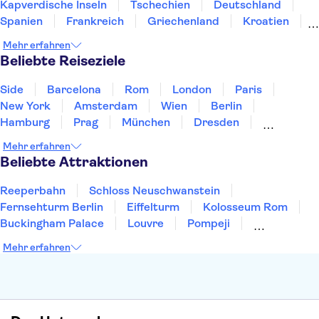
Kapverdische Inseln
Tschechien
Deutschland
Spanien
Frankreich
Griechenland
Kroatien
Irland
Island
Italien
Japan
Luxemburg
Mehr erfahren
Norwegen
Polen
Portugal
Schweden
Beliebte Reiseziele
Side
Barcelona
Rom
London
Paris
New York
Amsterdam
Wien
Berlin
Hamburg
Prag
München
Dresden
San Francisco
Miami
Leipzig
Stuttgart
Mehr erfahren
Heidelberg
Bremen
Hannover
Beliebte Attraktionen
Reeperbahn
Schloss Neuschwanstein
Fernsehturm Berlin
Eiffelturm
Kolosseum Rom
Buckingham Palace
Louvre
Pompeji
Petersdom
Sagrada Familia
Tower of London
Mehr erfahren
Moulin Rouge
Burj Khalifa
Keukenhof
London Eye
Elbphilharmonie
Alhambra
Efteling
St Pauli