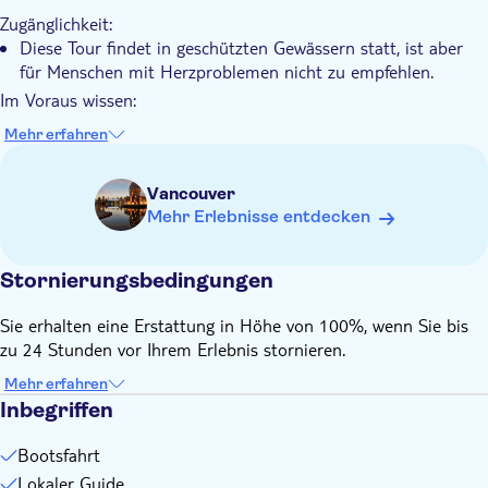
Zugänglichkeit:
Sie können den False Creek vom Wasser aus sehen, vorbei
Diese Tour findet in geschützten Gewässern statt, ist aber
an Yachthäfen, Stadtvierteln und Granville Island
für Menschen mit Herzproblemen nicht zu empfehlen.
Im Voraus wissen:
Eine Toilette ist an Bord vorhanden
Mehr erfahren
Speisen und Getränke können an Bord erworben werden.
Das Mindestalter für diese Tour ist 3 Jahre alt.
Vancouver
Bitte mitbringen:
Mehr Erlebnisse entdecken
Schuhe mit weichen Sohlen, Sonnenbrille und eine leichte
Jacke oder ein Oberteil, da es auf dem Wasser etwas kühler
Stornierungsbedingungen
sein kann
Sie erhalten eine Erstattung in Höhe von 100%, wenn Sie bis
zu 24 Stunden vor Ihrem Erlebnis stornieren.
Mehr erfahren
Inbegriffen
Bootsfahrt
Lokaler Guide