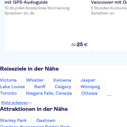
mit GPS-Audioguide
Vancouver mit G
10 Stunden
·
Kostenlose Stornierung
·
Erwachsene
2 Stunden
·
Kostenlo
Sprachen: en, de
Sprachen: en
25
€
Ab:
Reiseziele in der Nähe
Victoria
Whistler
Kelowna
Jasper
Lake Louise
Banff
Calgary
Winnipeg
Toronto
Niagara Falls, Canada
Ottawa
Montreal
Quebec City
St John's
Mehr erfahren
Prince Edward Island
Attraktionen in der Nähe
Stanley Park
Gastown
Capilano Suspension Bridge Park