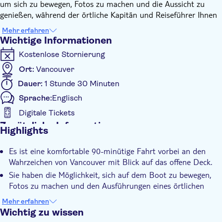
um sich zu bewegen, Fotos zu machen und die Aussicht zu
genießen, während der örtliche Kapitän und Reiseführer Ihnen
auf dem Weg dorthin Einblicke gewährt.
Mehr erfahren
Sie fahren durch eine Reihe von landschaftlich reizvollen und
Wichtige Informationen
fotogenen Gegenden, darunter die bewaldeten Ufer des Stanley
Kostenlose Stornierung
Park, die offenen Gewässer der English Bay und
Aussichtspunkte auf die Skyline von Vancouver mit den Coast
Ort:
Vancouver
Mountains im Hintergrund. Die Route führt Sie auch in den
Dauer:
1 Stunde 30 Minuten
False Creek, wo Sie an lebhaften Hafenvierteln, Jachthäfen und
Sprache:
Englisch
Granville Island, einem bekannten lokalen Aktivitätszentrum,
vorbeikommen.
Digitale Tickets
Mit maximal 36 Gästen an Bord bleibt das Erlebnis
Zusätzliche Informationen
Highlights
komfortabel und gemütlich, so dass Sie die Landschaft in Ruhe
Sofortbestätigung
genießen können, ohne das Gefühl zu haben, überfüllt zu sein.
Es ist eine komfortable 90-minütige Fahrt vorbei an den
Geführte Tour
Eine ideale Wahl für Paare, Familien, Besucher mit wenig Zeit
Wahrzeichen von Vancouver mit Blick auf das offene Deck.
und alle, die Vancouver vom Wasser aus kennenlernen
Digitale Buchungsbestätigung
Sie haben die Möglichkeit, sich auf dem Boot zu bewegen,
möchten.
Fotos zu machen und den Ausführungen eines örtlichen
Führers zu lauschen.
Mehr erfahren
Sie sehen die bewaldete Uferlinie des Stanley Park, die
Wichtig zu wissen
English Bay und die Berge im Hintergrund