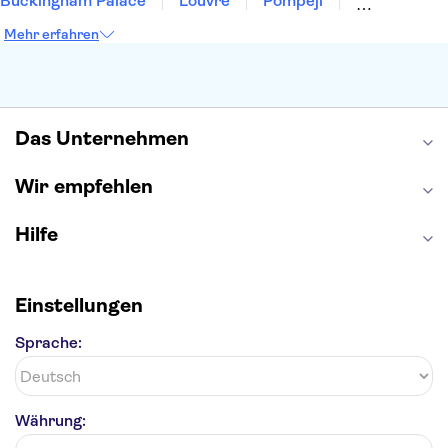
Buckingham Palace
Louvre
Pompeji
Petersdom
Sagrada Familia
Tower of London
Mehr erfahren
Moulin Rouge
Burj Khalifa
Keukenhof
London Eye
Elbphilharmonie
Alhambra
Efteling
St Pauli
Das Unternehmen
Wir empfehlen
Hilfe
Einstellungen
Sprache:
Währung: