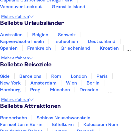
Vancouver Lookout
Granville Island
Sea to Sky Gondel-Seilbahn
Grouse Mountain
Mehr erfahren
Beliebte Urlaubsländer
Australien
Belgien
Schweiz
Kapverdische Inseln
Tschechien
Deutschland
Spanien
Frankreich
Griechenland
Kroatien
Irland
Island
Italien
Japan
Luxemburg
Mehr erfahren
Norwegen
Polen
Portugal
Schweden
Beliebte Reiseziele
Side
Barcelona
Rom
London
Paris
New York
Amsterdam
Wien
Berlin
Hamburg
Prag
München
Dresden
San Francisco
Miami
Leipzig
Stuttgart
Mehr erfahren
Heidelberg
Bremen
Hannover
Beliebte Attraktionen
Reeperbahn
Schloss Neuschwanstein
Fernsehturm Berlin
Eiffelturm
Kolosseum Rom