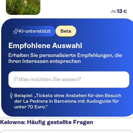
13
€
Ab:
KI-unterstützt
Beta
Empfohlene Auswahl
Erhalten Sie personalisierte Empfehlungen, die
Ihren Interessen entsprechen
Was möchten Sie wissen?
Beispiel: „Tickets ohne Anstehen für den Besuch
der La Pedrera in Barcelona mit Audioguide für
unter 70 Euro.“
Kelowna: Häufig gestellte Fragen