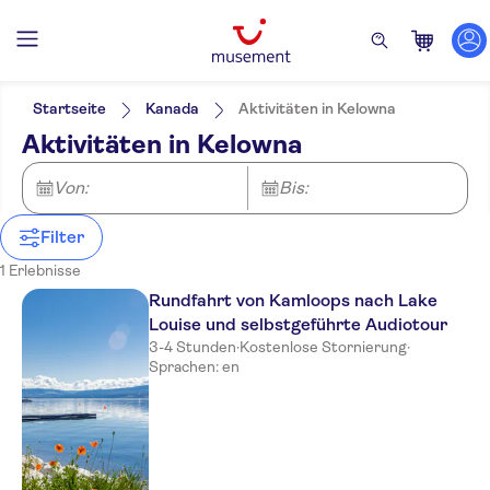
Filter
Preis (pro Person)
Hoteltransfer
Ticketoptionen
Startseite
Kanada
Aktivitäten in Kelowna
Führung mit Audioguide
Kategorien
Min.
€
Max.
€
Aktivitäten in Kelowna
Digitale Buchungsbestätigung
Aktivitäten
NO-PICKUP
Sprache
Kostenloser Rücktritt
Englisch
Von:
Bis:
Sofortbestätigung
Filter
1 Erlebnisse
Rundfahrt von Kamloops nach Lake
Louise und selbstgeführte Audiotour
3-4 Stunden
·
Kostenlose Stornierung
·
Sprachen: en