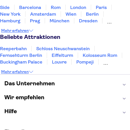
Side
Barcelona
Rom
London
Paris
New York
Amsterdam
Wien
Berlin
Hamburg
Prag
München
Dresden
San Francisco
Miami
Leipzig
Stuttgart
Mehr erfahren
Heidelberg
Bremen
Hannover
Beliebte Attraktionen
Reeperbahn
Schloss Neuschwanstein
Fernsehturm Berlin
Eiffelturm
Kolosseum Rom
Buckingham Palace
Louvre
Pompeji
Petersdom
Sagrada Familia
Tower of London
Mehr erfahren
Moulin Rouge
Burj Khalifa
Keukenhof
London Eye
Elbphilharmonie
Alhambra
Das Unternehmen
Efteling
St Pauli
Wir empfehlen
Hilfe