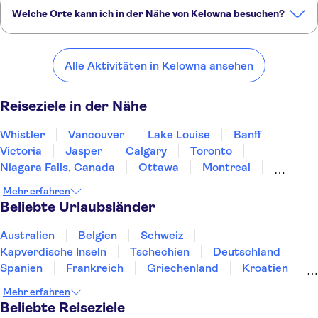
Welche Orte kann ich in der Nähe von Kelowna besuchen?
Hier sind einige unserer Lieblingsorte in der Nähe von Kelowna:
Whistler
Vancouver
Lake Louise
Banff
Victoria
Alle Aktivitäten in Kelowna ansehen
Reiseziele in der Nähe
Whistler
Vancouver
Lake Louise
Banff
Victoria
Jasper
Calgary
Toronto
Niagara Falls, Canada
Ottawa
Montreal
Quebec City
St John's
Prince Edward Island
Mehr erfahren
Halifax
Beliebte Urlaubsländer
Australien
Belgien
Schweiz
Kapverdische Inseln
Tschechien
Deutschland
Spanien
Frankreich
Griechenland
Kroatien
Irland
Island
Italien
Japan
Luxemburg
Mehr erfahren
Norwegen
Polen
Portugal
Schweden
Beliebte Reiseziele