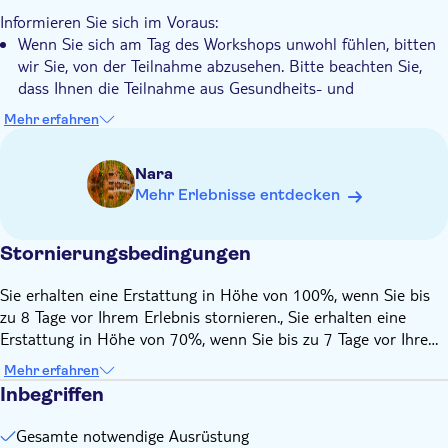
Der Workshop eignet sich sowohl für Anfänger als auch für
Informieren Sie sich im Voraus:
diejenigen, die mit dem Verfahren bereits vertraut sind.
Wenn Sie sich am Tag des Workshops unwohl fühlen, bitten
wir Sie, von der Teilnahme abzusehen. Bitte beachten Sie,
dass Ihnen die Teilnahme aus Gesundheits- und
Sicherheitsgründen nach Ermessen des örtlichen
Mehr erfahren
Veranstalters verweigert werden kann.
Dieses Erlebnis erfordert eine Mindestteilnehmerzahl von 2
Nara
Erwachsenen pro Buchung.
Mehr Erlebnisse entdecken
Diese Aktivität wird von einem mehrsprachigen
Kunsthandwerker geleitet
Stornierungsbedingungen
Sie erhalten eine Erstattung in Höhe von 100%, wenn Sie bis
zu 8 Tage vor Ihrem Erlebnis stornieren., Sie erhalten eine
Erstattung in Höhe von 70%, wenn Sie bis zu 7 Tage vor Ihrem
Erlebnis stornieren., Sie erhalten eine Erstattung in Höhe von
Mehr erfahren
50%, wenn Sie bis zu 1 Tag vor Ihrem Erlebnis stornieren.
Inbegriffen
Gesamte notwendige Ausrüstung