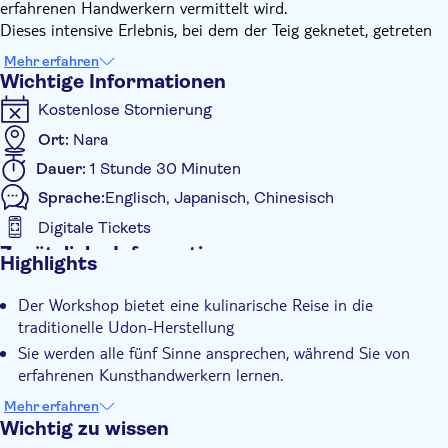
erfahrenen Handwerkern vermittelt wird.
Dieses intensive Erlebnis, bei dem der Teig geknetet, getreten
und geschnitten wird, soll alle fünf Sinne ansprechen und Sie
Mehr erfahren
mit der japanischen Kultur verbinden.
Wichtige Informationen
Sobald Sie Ihre Nudeln zubereitet haben, können Sie sich in
Kostenlose Stornierung
einer warmen, ungezwungenen Atmosphäre entspannen, die an
eine lokale Izakaya erinnert. Hier können Sie Ihre
Ort:
Nara
handgemachten Udon, frisch gebratenes Tempura und lokalen
Dauer:
1 Stunde 30 Minuten
Sake (nicht im Preis inbegriffen) zu sich nehmen und die
Sprache:
Englisch, Japanisch, Chinesisch
Gelegenheit nutzen, mit anderen Reisenden zu plaudern und
die Tiefe der japanischen Aromen zu entdecken.
Digitale Tickets
Zusätzliche Informationen
Highlights
Sofortbestätigung
Der Workshop bietet eine kulinarische Reise in die
Lokales Flair
traditionelle Udon-Herstellung
Kleine Gruppengröße
Sie werden alle fünf Sinne ansprechen, während Sie von
Digitale Buchungsbestätigung
erfahrenen Kunsthandwerkern lernen.
Dieses eindringliche Erlebnis verbindet Sie tief mit der
Kleine Gruppe
Mehr erfahren
japanischen Kultur
Wichtig zu wissen