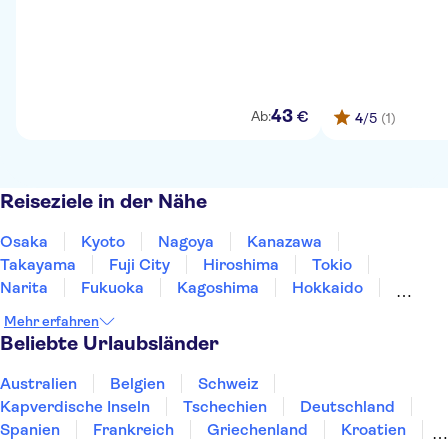
43
€
Ab:
4
/5
(1)
Reiseziele in der Nähe
Osaka
Kyoto
Nagoya
Kanazawa
Takayama
Fuji City
Hiroshima
Tokio
Narita
Fukuoka
Kagoshima
Hokkaido
Sapporo
Okinawa
Mehr erfahren
Beliebte Urlaubsländer
Australien
Belgien
Schweiz
Kapverdische Inseln
Tschechien
Deutschland
Spanien
Frankreich
Griechenland
Kroatien