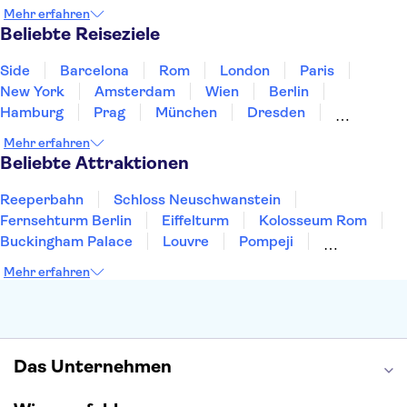
Irland
Island
Italien
Japan
Luxemburg
Mehr erfahren
Norwegen
Polen
Portugal
Schweden
Beliebte Reiseziele
Side
Barcelona
Rom
London
Paris
New York
Amsterdam
Wien
Berlin
Hamburg
Prag
München
Dresden
San Francisco
Miami
Leipzig
Stuttgart
Mehr erfahren
Heidelberg
Bremen
Hannover
Beliebte Attraktionen
Reeperbahn
Schloss Neuschwanstein
Fernsehturm Berlin
Eiffelturm
Kolosseum Rom
Buckingham Palace
Louvre
Pompeji
Petersdom
Sagrada Familia
Tower of London
Mehr erfahren
Moulin Rouge
Burj Khalifa
Keukenhof
London Eye
Elbphilharmonie
Alhambra
Efteling
St Pauli
Das Unternehmen