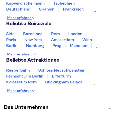
Sixtinische Kapelle
Pantheon
Kapverdische Inseln
Tschechien
Deutschland
Spanien
Frankreich
Griechenland
Kroatien
Irland
Island
Mehr erfahren
Italien
Japan
Luxemburg
Norwegen
Beliebte Reiseziele
Polen
Portugal
Schweden
Side
Barcelona
Rom
London
Paris
New York
Amsterdam
Wien
Berlin
Hamburg
Prag
München
Dresden
San Francisco
Miami
Leipzig
Mehr erfahren
Stuttgart
Heidelberg
Bremen
Hannover
Beliebte Attraktionen
Reeperbahn
Schloss Neuschwanstein
Fernsehturm Berlin
Eiffelturm
Kolosseum Rom
Buckingham Palace
Louvre
Pompeji
Petersdom
Mehr erfahren
Sagrada Familia
Tower of London
Moulin Rouge
Burj Khalifa
Keukenhof
London Eye
Elbphilharmonie
Alhambra
Das Unternehmen
Efteling
St Pauli