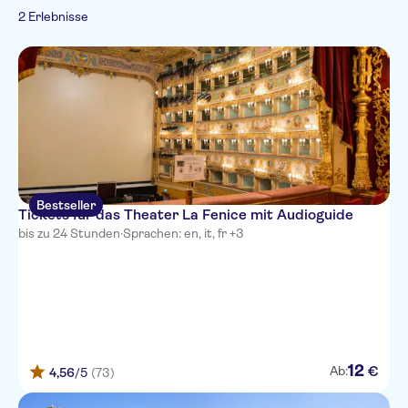
Italienisch
2 Erlebnisse
Besichtigungen
Spanisch
Sightseeing &
Theater & Shows
von Denkmälern
Traditionen
Portugiesisch
Stadt
Russisch
Bestseller
Tickets für das Theater La Fenice mit Audioguide
bis zu 24 Stunden
·
Sprachen: en, it, fr +3
12
€
Ab:
4,56
/5
(73)