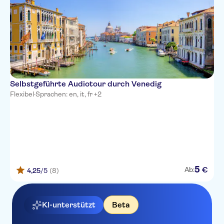
Selbstgeführte Audiotour durch Venedig
Flexibel
·
Sprachen: en, it, fr +2
5
€
Ab:
4,25
/5
(8)
KI-unterstützt
Beta