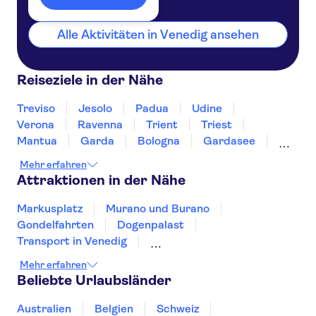
Alle Aktivitäten in Venedig ansehen
Reiseziele in der Nähe
Treviso
Jesolo
Padua
Udine
Verona
Ravenna
Trient
Triest
Mantua
Garda
Bologna
Gardasee
Sirmione
Bozen
Mehr erfahren
Attraktionen in der Nähe
Markusplatz
Murano und Burano
Gondelfahrten
Dogenpalast
Transport in Venedig
Venezianische Speisen und Weine
Mehr erfahren
Vatikanische Museen
Petersdom
Beliebte Urlaubsländer
Kolosseum Rom
Flughafen Rom-Fiumicino
Forum Romanum
Pompeji
Ätna
Australien
Belgien
Schweiz