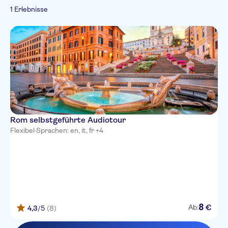
Französisch
1 Erlebnisse
Besichtigungen
Italienisch
Sightseeing &
von Denkmälern
Traditionen
Russisch
Stadt
Chinesisch
Rom selbstgeführte Audiotour
Flexibel
·
Sprachen: en, it, fr +4
8
€
Ab:
4,3
/5
(8)