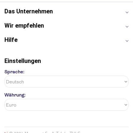
Moulin Rouge
Burj Khalifa
Keukenhof
London Eye
Elbphilharmonie
Alhambra
Das Unternehmen
Efteling
St Pauli
Wir empfehlen
Hilfe
Einstellungen
Sprache:
Währung: