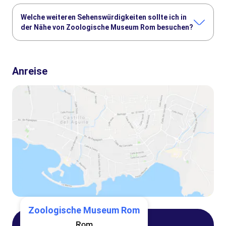
Welche weiteren Sehenswürdigkeiten sollte ich in
der Nähe von Zoologische Museum Rom besuchen?
Hier sind einige andere Sehenswürdigkeiten in Zoologische
Museum Rom, die Sie nicht verpassen sollten:
Anreise
Vatikanische Museen
Petersdom
Kolosseum Rom
Flughafen Rom-Fiumicino
Forum Romanum
Sixtinische Kapelle
Zoologische Museum Rom
Rom