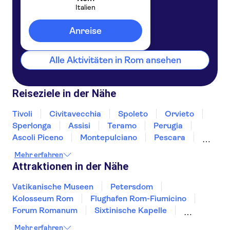
Italien
Rom
Italien
Anreise
Alle Aktivitäten in Rom ansehen
Reiseziele in der Nähe
Tivoli
Civitavecchia
Spoleto
Orvieto
Sperlonga
Assisi
Teramo
Perugia
Ascoli Piceno
Montepulciano
Pescara
Montalcino
Gubbio
Ischia
Mehr erfahren
Attraktionen in der Nähe
Vatikanische Museen
Petersdom
Kolosseum Rom
Flughafen Rom-Fiumicino
Forum Romanum
Sixtinische Kapelle
Pompeji
Ätna
Markusplatz
Pantheon
Mehr erfahren