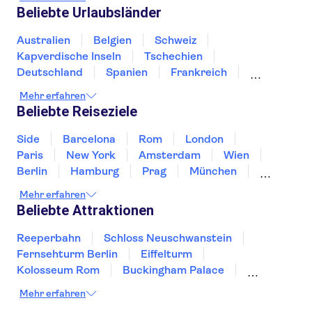
Murano und Burano
Beliebte Urlaubsländer
Wein & Speise-Degustation in Rom
Amalfiküste
Gondelfahrten
Australien
Belgien
Schweiz
Katakomben in Rom
Kapverdische Inseln
Tschechien
Deutschland
Spanien
Frankreich
Griechenland
Kroatien
Irland
Island
Mehr erfahren
Italien
Japan
Luxemburg
Norwegen
Beliebte Reiseziele
Polen
Portugal
Schweden
Side
Barcelona
Rom
London
Paris
New York
Amsterdam
Wien
Berlin
Hamburg
Prag
München
Dresden
San Francisco
Miami
Leipzig
Mehr erfahren
Stuttgart
Heidelberg
Bremen
Hannover
Beliebte Attraktionen
Reeperbahn
Schloss Neuschwanstein
Fernsehturm Berlin
Eiffelturm
Kolosseum Rom
Buckingham Palace
Louvre
Pompeji
Petersdom
Mehr erfahren
Sagrada Familia
Tower of London