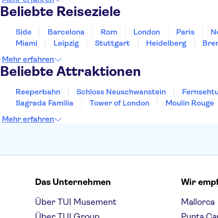
Beliebte Reiseziele
Side
Barcelona
Rom
London
Paris
N
Miami
Leipzig
Stuttgart
Heidelberg
Bre
Mehr erfahren
Beliebte Attraktionen
Reeperbahn
Schloss Neuschwanstein
Fernsehtu
Sagrada Familia
Tower of London
Moulin Rouge
Mehr erfahren
Das Unternehmen
Wir emp
Über TUI Musement
Mallorca
Über TUI Group
Punta Ca