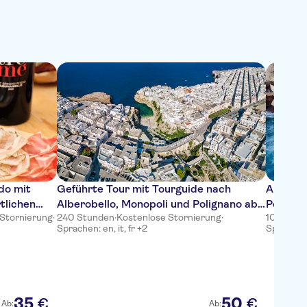
do mit
Geführte Tour mit Tourguide nach
Audiogui
tlichen
Alberobello, Monopoli und Polignano ab
Poligna
 Stornierung
·
240 Stunden
·
Kostenlose Stornierung
·
10 Stund
Bari oder Polignano a Mare
Sprachen: en, it, fr +2
Sprachen: 
35
50
€
€
Ab:
Ab: