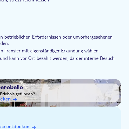
etet eine perfekte Mischung aus Komfort, Entdeckung
 Flucht aus Bari ins Herz der Trulli.
 betrieblichen Erfordernissen oder unvorhergesehenen
den.
en Transfer mit eigenständiger Erkundung wählen
en und kann vor Ort bezahlt werden, da der interne Besuch
berobello
 Erlebnis gefunden?
ecken
sse entdecken