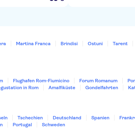
era
Martina Franca
Brindisi
Ostuni
Tarent
om
Flughafen Rom-Fiumicino
Forum Romanum
Po
gustation in Rom
Amalfiküste
Gondelfahrten
Ka
seln
Tschechien
Deutschland
Spanien
Frankr
en
Portugal
Schweden