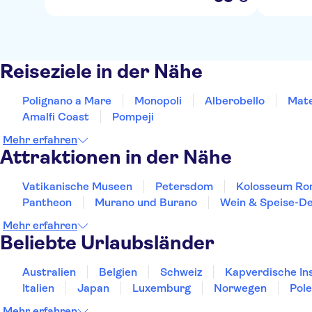
Reiseziele in der Nähe
Polignano a Mare
Monopoli
Alberobello
Mat
Amalfi Coast
Pompeji
Mehr erfahren
Attraktionen in der Nähe
Vatikanische Museen
Petersdom
Kolosseum R
Pantheon
Murano und Burano
Wein & Speise-De
Mehr erfahren
Beliebte Urlaubsländer
Australien
Belgien
Schweiz
Kapverdische In
Italien
Japan
Luxemburg
Norwegen
Pol
Mehr erfahren