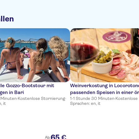
llen
lle Gozzo-Bootstour mit
Weinverkostung in Locoroton
gen in Bari
passenden Speisen in einer ör
 Minuten
·
Kostenlose Stornierung
·
1-1 Stunde 30 Minuten
·
Kostenlose
Weinhandlung
, it
Sprachen: en, it
65
€
Ab: