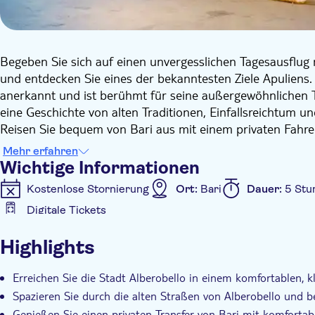
Begeben Sie sich auf einen unvergesslichen Tagesausflug 
und entdecken Sie eines der bekanntesten Ziele Apuliens
anerkannt und ist berühmt für seine außergewöhnlichen Tr
eine Geschichte von alten Traditionen, Einfallsreichtum u
Reisen Sie bequem von Bari aus mit einem privaten Fahrer 
erleben möchten. Es stehen zwei Optionen zur Verfügung, 
Mehr erfahren
Bei der geführten Variante nehmen Sie an einem Rundgang
Wichtige Informationen
wird, der die Geschichte von Alberobello durch Geschicht
Kostenlose Stornierung
Ort:
Bari
Dauer:
5 Stu
erweckt. Bei einem Spaziergang durch die historischen Vi
Digitale Tickets
feststellen, warum diese Stadt wie ein Freilichtmuseum w
Zusätzliche Informationen
beeindruckenden Trullo Sovrano von außen und das at
Highlights
Lucia, wo sich Reihen von Trulli zu einer wahrhaft postka
Sofortbestätigung
Offizieller Reseller
Geführte
Wenn Sie Flexibilität bevorzugen, wählen Sie die Option 
Expertenleitfaden
Inklusive Transfer
Erreichen Sie die Stadt Alberobello in einem komfortablen, k
Zeit, um in Ihrem eigenen Tempo zu wandern. Stöbern Si
Spazieren Sie durch die alten Straßen von Alberobello und 
genießen Sie ein entspanntes Mittagessen oder lassen Sie 
ohne dass Sie einen geführten Spaziergang machen müss
Genießen Sie einen privaten Transfer von Bari mit komfortab