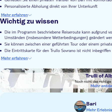
Ob mit Führung oder auf eigene Faust, dieses Erlebnis bi
Personalisierte Abholung direkt von Ihrer Unterkunft
und authentischem apulischen Zauber - eine unvergessliche
Mehr erfahren
Wichtig zu wissen
Die im Programm beschriebene Reiseroute kann aufgrund von
Umständen (insbesondere Wetterbedingungen) geändert wer
Sie können zwischen einer geführten Tour oder einem privat
Die Eintrittskarte für den Trullo Sovrano ist nicht inbegriff
optional ist.
Mehr erfahren
Bitte tragen Sie bequeme Schuhe und Kleidung
DSA1Trulli of Alberobello
Trulli of Al
Noch nicht das richtige
Mehr entd
Bari
Mehr Erlebni