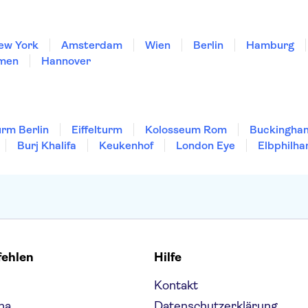
ew York
Amsterdam
Wien
Berlin
Hamburg
men
Hannover
rm Berlin
Eiffelturm
Kolosseum Rom
Buckingha
Burj Khalifa
Keukenhof
London Eye
Elbphilha
fehlen
Hilfe
Kontakt
na
Datenschutzerklärung