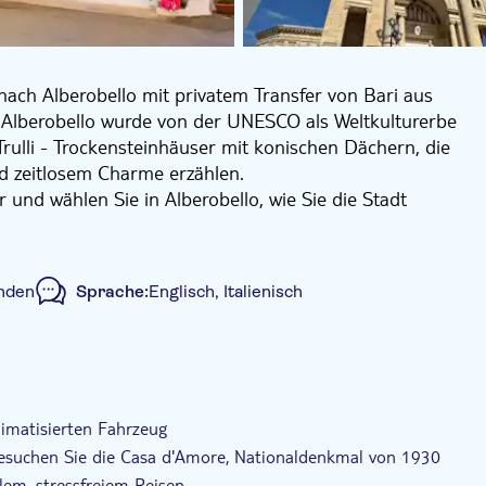
nach Alberobello mit privatem Transfer von Bari aus
. Alberobello wurde von der UNESCO als Weltkulturerbe
ulli - Trockensteinhäuser mit konischen Dächern, die
nd zeitlosem Charme erzählen.
und wählen Sie in Alberobello, wie Sie die Stadt
die auf unterschiedliche Reisestile abgestimmt sind.
 teil, der von einem ortskundigen Tourguide geleitet
en, Anekdoten und kulturelle Einblicke zum Leben
nden
Sprache:
Englisch, Italienisch
ertel Rione Monti und Aia Piccola werden Sie
irkt. Zu den Höhepunkten gehören der Blick auf den
emberaubende Panorama vom Belvedere von Santa
rtenwürdigen Szene entfalten.
 Tour
Lokales Flair
Private Tour
der unabhängigen Erkundung und genießen Sie freie
limatisierten Fahrzeug
e in den Kunsthandwerksläden, machen Sie Fotos,
besuchen Sie die Casa d'Amore, Nationaldenkmal von 1930
einfach die einzigartige Atmosphäre auf sich wirken,
en.
lem, stressfreiem Reisen