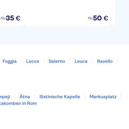
35
50
€
€
Ab:
Ab:
Foggia
Lecce
Salerno
Leuca
Ravello
mpeji
Ätna
Sixtinische Kapelle
Markusplatz
takomben in Rom