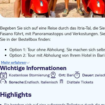
Begeben Sie sich auf eine Reise durch das Itria-Tal, die S
Fasano führt, mit Panoramastopps und Verkostungen. Sie
Sie in der Bestellbox finden:
Option 1: Tour ohne Abholung. Sie machen sich selb
Option 2: Tour mit Abholung von Ihrem Hotel in Bari
Mehr erfahren
Ihr Abenteuer beginnt im Itria-Tal, wo Sie bezaubernde S
Wichtige Informationen
Die Tour beinhaltet auch einen Besuch der Selva di Fasan
Kostenlose Stornierung
Ort:
Bari
Dauer:
zwisc
den städtischen Landschaften bietet.
Unterwegs haben Sie die Möglichkeit, lokale Köstlichkeite
Sprache:
Englisch, Italienisch
Digitale Tickets
Apuliens kennenzulernen. Bei den zahlreichen Panoramast
Zusätzliche Informationen
garantiert einige unvergessliche Fotos schießen.
Highlights
Sofortbestätigung
Geführte Tour
Lokales Flair
Diese Tour bietet eine Mischung aus verschiedenen Lands
Digitale Buchungsbestätigung
Geist Apuliens widerspiegeln.
Sie begeben sich auf eine aufregende Rollertour durch die m