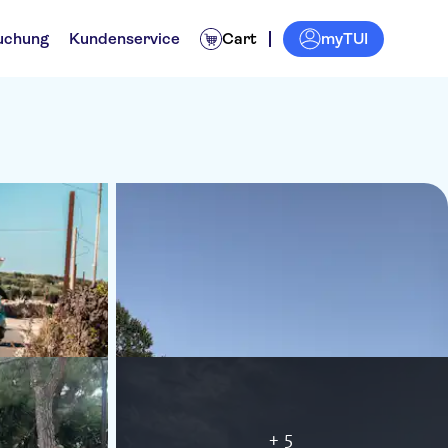
myTUI
uchung
Kundenservice
Cart
+ 5