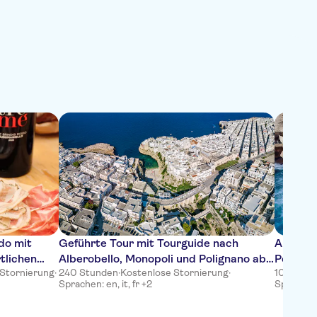
do mit
Geführte Tour mit Tourguide nach
Audiogui
tlichen
Alberobello, Monopoli und Polignano ab
Poligna
 Stornierung
·
240 Stunden
·
Kostenlose Stornierung
·
10 Stund
Bari oder Polignano a Mare
Sprachen: en, it, fr +2
Sprachen: 