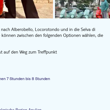
ie nach Alberobello, Locorotondo und in die Selva di
 können zwischen den folgenden Optionen wählen, die
st auf den Weg zum Treffpunkt
tädte wie Alberobello und Locorotondo kennen lernen.
o, einem Wald, der einen erfrischenden Kontrast zu
hen 7 Stunden bis 8 Stunden
n zu probieren und so die kulinarischen Genüsse
opps, die Sie während der Fahrt einlegen, werden Sie
Kleine Gruppengröße
chaften und gastronomischen Erlebnissen, die den
alerische Region Apulien