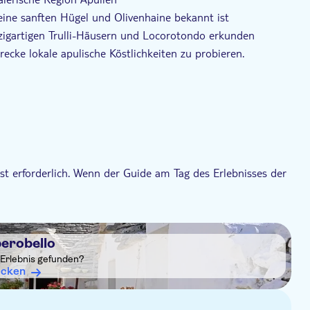
seine sanften Hügel und Olivenhaine bekannt ist
zigartigen Trulli-Häusern und Locorotondo erkunden
recke lokale apulische Köstlichkeiten zu probieren.
st erforderlich. Wenn der Guide am Tag des Erlebnisses der
ahrzeug sicher zu fahren, kann die Teilnahme verweigert
berobello
beaufsichtigt werden.
 Erlebnis gefunden?
ecken
internationaler Führerschein ist erforderlich und muss dem