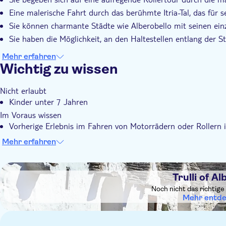
Eine malerische Fahrt durch das berühmte Itria-Tal, das für 
Sie können charmante Städte wie Alberobello mit seinen ein
Sie haben die Möglichkeit, an den Haltestellen entlang der St
Mehr erfahren
Wichtig zu wissen
Nicht erlaubt
Kinder unter 7 Jahren
Im Voraus wissen
Vorherige Erlebnis im Fahren von Motorrädern oder Rollern i
Meinung ist, dass ein Teilnehmer nicht in der Lage ist, das F
Mehr erfahren
werden und es wird keine Rückerstattung gewährt.
Das Mindestalter für das Fahren ist 18 Jahre alt.
DSA1Trulli of Alberobello
Jeder Motorroller kann maximal 2 Gäste befördern.
Trulli of Al
Kinder müssen immer von einem Erwachsenen begleitet und 
Noch nicht das richtige
Mehr entd
Die Tour wird von einem mehrsprachigen Tourguide geleitet
Bitte mitbringen:
Ein gültiger italienischer/EU-Führerschein oder ein gültiger 