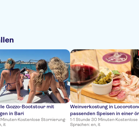
llen
lle Gozzo-Bootstour mit
Weinverkostung in Locoroton
gen in Bari
passenden Speisen in einer ör
 Minuten
·
Kostenlose Stornierung
·
1-1 Stunde 30 Minuten
·
Kostenlose
Weinhandlung
, it
Sprachen: en, it