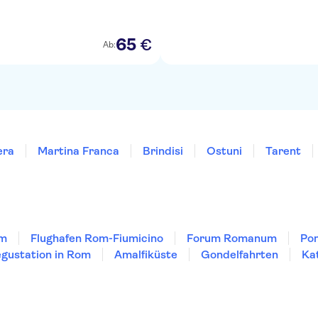
65
€
Ab:
era
Martina Franca
Brindisi
Ostuni
Tarent
om
Flughafen Rom-Fiumicino
Forum Romanum
Po
gustation in Rom
Amalfiküste
Gondelfahrten
Ka