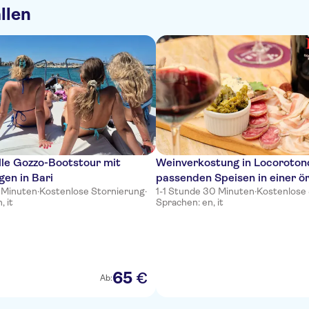
llen
lle Gozzo-Bootstour mit
Weinverkostung in Locoroton
gen in Bari
passenden Speisen in einer ör
 Minuten
·
Kostenlose Stornierung
·
1-1 Stunde 30 Minuten
·
Kostenlose
Weinhandlung
, it
Sprachen: en, it
65
€
Ab: