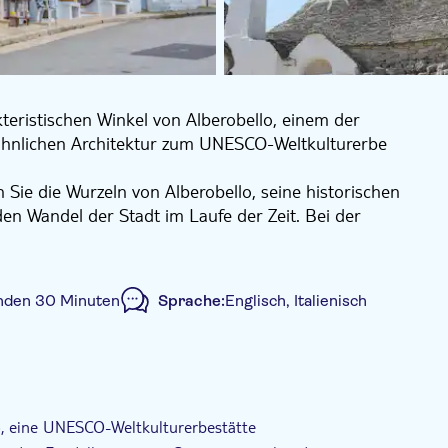
teristischen Winkel von Alberobello, einem der
wöhnlichen Architektur zum UNESCO-Weltkulturerbe
Sie die Wurzeln von Alberobello, seine historischen
n Wandel der Stadt im Laufe der Zeit. Bei der
e für den Bau dieser symbolträchtigen Häuser und
egion Apulien vorherrschen. Dies bietet einen Einblick
nden 30 Minuten
Sprache:
Englisch, Italienisch
einem der symbolträchtigsten Ziele Apuliens.
Digitale Buchungsbestätigung
Inklusive Transfer
lo, eine UNESCO-Weltkulturerbestätte