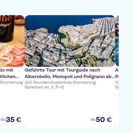
do mit
Geführte Tour mit Tourguide nach
Audiogui
tlichen
Alberobello, Monopoli und Polignano ab
Poligna
 Stornierung
·
240 Stunden
·
Kostenlose Stornierung
·
10 Stund
Bari oder Polignano a Mare
Sprachen: en, it, fr +2
Sprachen: 
35
50
€
€
Ab:
Ab: