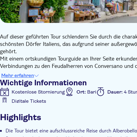
Auf dieser geführten Tour schlendern Sie durch die charak
schönsten Dörfer Italiens, das aufgrund seiner außerge
gehört.
Mit einem ortskundigen Tourguide an Ihrer Seite erkunden 
Verbindungen zu den Feudalherren von Conversano und de
geführten Besichtigung der Trulli erfahren Sie die Gründ
Mehr erfahren
lernen die verschiedenen Trullo-Stile kennen, die in der R
Wichtige Informationen
in die lokalen Bräuche und die Geschichte.
Kostenlose Stornierung
Ort:
Bari
Dauer:
4 Stu
Dieses Abenteuer garantiert eine unvergessliche Reise zu 
Digitale Tickets
Zusätzliche Informationen
Highlights
Sofortbestätigung
Geführte Tour
Lokales Flair
Die Tour bietet eine aufschlussreiche Reise durch Alberobel