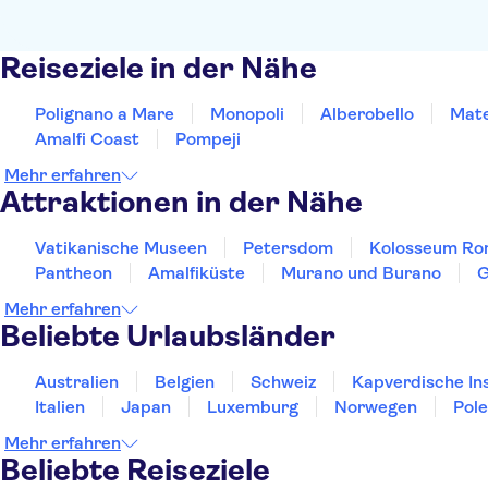
Reiseziele in der Nähe
Polignano a Mare
Monopoli
Alberobello
Mat
Amalfi Coast
Pompeji
Mehr erfahren
Attraktionen in der Nähe
Vatikanische Museen
Petersdom
Kolosseum R
Pantheon
Amalfiküste
Murano und Burano
G
Mehr erfahren
Beliebte Urlaubsländer
Australien
Belgien
Schweiz
Kapverdische In
Italien
Japan
Luxemburg
Norwegen
Pol
Mehr erfahren
Beliebte Reiseziele