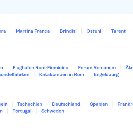
era
Martina Franca
Brindisi
Ostuni
Tarent
om
Flughafen Rom-Fiumicino
Forum Romanum
Ät
ondelfahrten
Katakomben in Rom
Engelsburg
seln
Tschechien
Deutschland
Spanien
Frankr
en
Portugal
Schweden