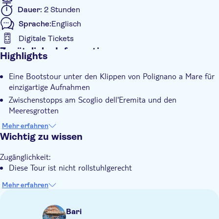
einmaligen Perspektive - ein Abenteuer, das Sie sich nicht
Dauer:
2 Stunden
entgehen lassen sollten.
Sprache:
Englisch
Digitale Tickets
Zusätzliche Informationen
Highlights
Sofortbestätigung
Eine Bootstour unter den Klippen von Polignano a Mare für
Digitale Buchungsbestätigung
einzigartige Aufnahmen
Haustiere erlaubt
Zwischenstopps am Scoglio dell'Eremita und den
Meeresgrotten
Es ist eine großartige Möglichkeit, die Lama Monachile und
Mehr erfahren
die Grotta Palazzese zu bewundern
Wichtig zu wissen
Zugänglichkeit:
Diese Tour ist nicht rollstuhlgerecht
Mehr erfahren
Bari