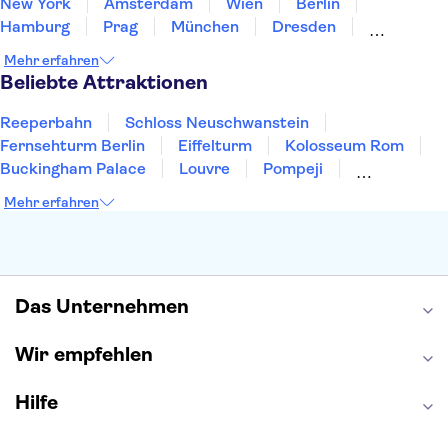
New York
Amsterdam
Wien
Berlin
Hamburg
Prag
München
Dresden
San Francisco
Miami
Leipzig
Stuttgart
Mehr erfahren
Heidelberg
Bremen
Hannover
Beliebte Attraktionen
Reeperbahn
Schloss Neuschwanstein
Fernsehturm Berlin
Eiffelturm
Kolosseum Rom
Buckingham Palace
Louvre
Pompeji
Petersdom
Sagrada Familia
Tower of London
Mehr erfahren
Moulin Rouge
Burj Khalifa
Keukenhof
London Eye
Elbphilharmonie
Alhambra
Efteling
St Pauli
Das Unternehmen
Wir empfehlen
Hilfe