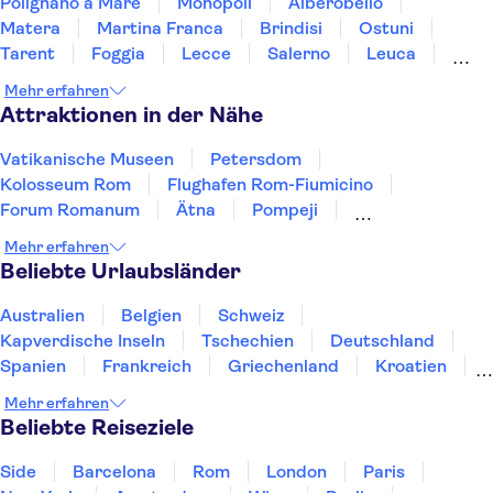
Polignano a Mare
Monopoli
Alberobello
Matera
Martina Franca
Brindisi
Ostuni
Tarent
Foggia
Lecce
Salerno
Leuca
Ravello
Amalfi Coast
Pompeji
Mehr erfahren
Attraktionen in der Nähe
Vatikanische Museen
Petersdom
Kolosseum Rom
Flughafen Rom-Fiumicino
Forum Romanum
Ätna
Pompeji
Sixtinische Kapelle
Markusplatz
Pantheon
Mehr erfahren
Amalfiküste
Murano und Burano
Gondelfahrten
Beliebte Urlaubsländer
Katakomben in Rom
Engelsburg
Australien
Belgien
Schweiz
Kapverdische Inseln
Tschechien
Deutschland
Spanien
Frankreich
Griechenland
Kroatien
Irland
Island
Italien
Japan
Luxemburg
Mehr erfahren
Norwegen
Polen
Portugal
Schweden
Beliebte Reiseziele
Side
Barcelona
Rom
London
Paris