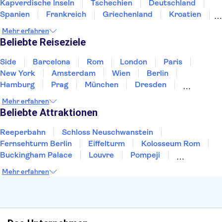
Kapverdische Inseln
Tschechien
Deutschland
Spanien
Frankreich
Griechenland
Kroatien
Irland
Island
Italien
Japan
Luxemburg
Mehr erfahren
Norwegen
Polen
Portugal
Schweden
Beliebte Reiseziele
Side
Barcelona
Rom
London
Paris
New York
Amsterdam
Wien
Berlin
Hamburg
Prag
München
Dresden
San Francisco
Miami
Leipzig
Stuttgart
Mehr erfahren
Heidelberg
Bremen
Hannover
Beliebte Attraktionen
Reeperbahn
Schloss Neuschwanstein
Fernsehturm Berlin
Eiffelturm
Kolosseum Rom
Buckingham Palace
Louvre
Pompeji
Petersdom
Sagrada Familia
Tower of London
Mehr erfahren
Moulin Rouge
Burj Khalifa
Keukenhof
London Eye
Elbphilharmonie
Alhambra
Efteling
St Pauli