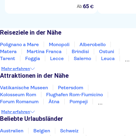
65
€
Ab:
Reiseziele in der Nähe
Polignano a Mare
Monopoli
Alberobello
Matera
Martina Franca
Brindisi
Ostuni
Tarent
Foggia
Lecce
Salerno
Leuca
Ravello
Amalfi Coast
Pompeji
Mehr erfahren
Attraktionen in der Nähe
Vatikanische Museen
Petersdom
Kolosseum Rom
Flughafen Rom-Fiumicino
Forum Romanum
Ätna
Pompeji
Sixtinische Kapelle
Markusplatz
Pantheon
Mehr erfahren
Amalfiküste
Murano und Burano
Gondelfahrten
Beliebte Urlaubsländer
Katakomben in Rom
Engelsburg
Australien
Belgien
Schweiz