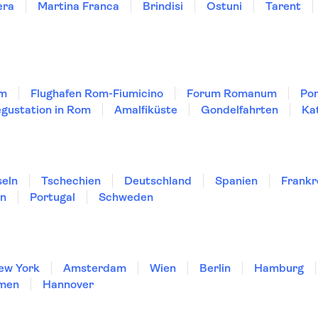
era
Martina Franca
Brindisi
Ostuni
Tarent
om
Flughafen Rom-Fiumicino
Forum Romanum
Po
gustation in Rom
Amalfiküste
Gondelfahrten
Ka
seln
Tschechien
Deutschland
Spanien
Frankr
en
Portugal
Schweden
ew York
Amsterdam
Wien
Berlin
Hamburg
men
Hannover