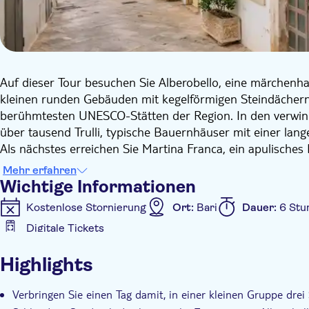
Auf dieser Tour besuchen Sie Alberobello, eine märchenha
kleinen runden Gebäuden mit kegelförmigen Steindächern l
berühmtesten UNESCO-Stätten der Region. In den verwinke
über tausend Trulli, typische Bauernhäuser mit einer lang
Als nächstes erreichen Sie Martina Franca, ein apulisches 
Kirchen, Adelspaläste und dem charakteristischen histori
Mehr erfahren
großartige Aussicht bietet.
Wichtige Informationen
Nach dem Mittagessen erreichen Sie Locorotondo. Diese kl
Kostenlose Stornierung
Ort:
Bari
Dauer:
6 Stu
das Itria-Tal und ist übersät mit Trulli und Weinbergen. E
Digitale Tickets
DOC-Weins. Der Name bezieht sich auf die Form der Stadt,
Zusätzliche Informationen
dem historischen Zentrum das Aussehen einer weißen run
Highlights
weißen Gassen können Sie die Aromen der lokalen apuli
Sofortbestätigung
Geführte Tour
Digitale Buc
Inklusive Transfer
Verbringen Sie einen Tag damit, in einer kleinen Gruppe drei