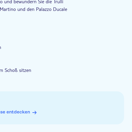
o und bewundern Sie die Trulli
 Martino und den Palazzo Ducale
h
em Schoß sitzen
chtigungen betriebsbedingt ändern kann
sse entdecken