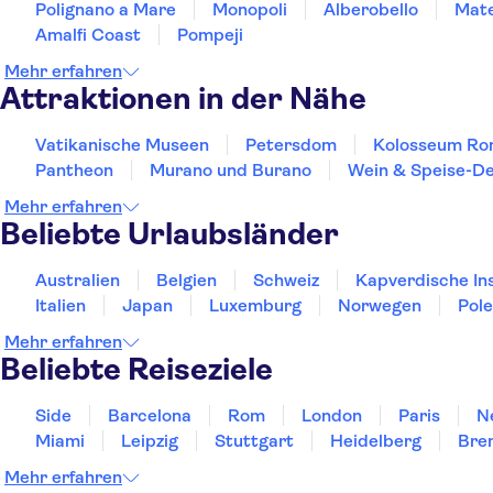
Polignano a Mare
Monopoli
Alberobello
Mat
Amalfi Coast
Pompeji
Mehr erfahren
Attraktionen in der Nähe
Vatikanische Museen
Petersdom
Kolosseum R
Pantheon
Murano und Burano
Wein & Speise-De
Mehr erfahren
Beliebte Urlaubsländer
Australien
Belgien
Schweiz
Kapverdische In
Italien
Japan
Luxemburg
Norwegen
Pol
Mehr erfahren
Beliebte Reiseziele
Side
Barcelona
Rom
London
Paris
N
Miami
Leipzig
Stuttgart
Heidelberg
Bre
Mehr erfahren