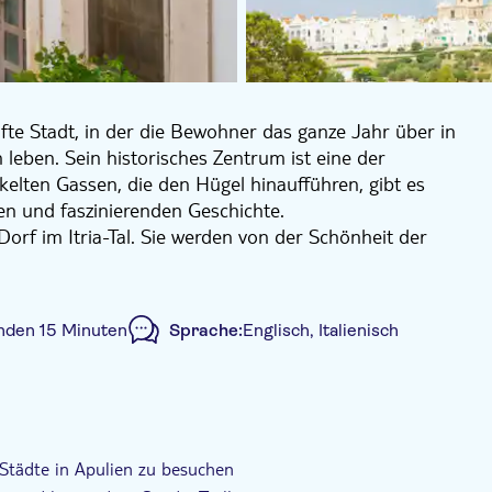
fte Stadt, in der die Bewohner das ganze Jahr über in
eben. Sein historisches Zentrum ist eine der
lten Gassen, die den Hügel hinaufführen, gibt es
en und faszinierenden Geschichte.
Dorf im Itria-Tal. Sie werden von der Schönheit der
schen Zentrum verzaubert sein, wo jede Ecke eine
eine weiße Stadt liegt auf einem Hügel mit Blick auf
nden 15 Minuten
Sprache:
Englisch, Italienisch
s ist berühmt für die Herstellung eines lokalen weißen
 ein runder Platz, der noch heute gut sichtbar ist und
den Krone verleiht. Inmitten der sauberen und
schen Bauernküche einatmen.
hungsbestätigung
Kleine Gruppe
 Städte in Apulien zu besuchen