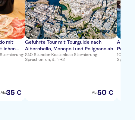
do mit
Geführte Tour mit Tourguide nach
Audiogui
tlichen
Alberobello, Monopoli und Polignano ab
Poligna
 Stornierung
·
240 Stunden
·
Kostenlose Stornierung
·
10 Stund
Bari oder Polignano a Mare
Sprachen: en, it, fr +2
Sprachen: 
35
50
€
€
Ab:
Ab: