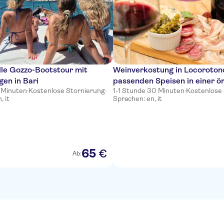
lle Gozzo-Bootstour mit
Weinverkostung in Locoroton
gen in Bari
passenden Speisen in einer ör
 Minuten
·
Kostenlose Stornierung
·
1-1 Stunde 30 Minuten
·
Kostenlose
Weinhandlung
, it
Sprachen: en, it
65
€
Ab: