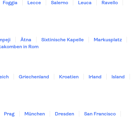
Foggia
Lecce
Salerno
Leuca
Ravello
mpeji
Ätna
Sixtinische Kapelle
Markusplatz
takomben in Rom
eich
Griechenland
Kroatien
Irland
Island
Prag
München
Dresden
San Francisco