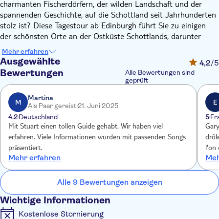
charmanten Fischerdörfern, der wilden Landschaft und der
spannenden Geschichte, auf die Schottland seit Jahrhunderten
stolz ist? Diese Tagestour ab Edinburgh führt Sie zu einigen
der schönsten Orte an der Ostküste Schottlands, darunter
Loch Leven und das alte Dorf St. Andrews.
Mehr erfahren
Nach der Abfahrt in Edinburgh überqueren Sie die berühmte
Ausgewählte
4,2
/5
Forth Bridge und fahren in das alte „Königreich Fife“.
Bewertungen
Alle Bewertungen sind
Unterwegs halten Sie in vielen Fischerdörfern, darunter
geprüft
Anstruther und Pittenweem, bevor Sie die mittelalterliche
Martina
Stadt St. Andrews erreichen. Schlendern Sie durch das
M
E
Als Paar gereist
21. Juni 2025
Stadtzentrum und besuchen Sie die älteste Universität
4.2
Deutschland
5
Fr
Schottlands sowie den Golfplatz, auf dem schon viele berühmte
Mit Stuart einen tollen Guide gehabt. Wir haben viel
Gary
Sportler gespielt haben. Sie haben reichlich Zeit, die Stadt und
erfahren. Viele Informationen wurden mit passenden Songs
drôl
ihre atemberaubenden Strände zu erkunden, bevor es weiter
präsentiert.
l'on
zur letzten Station des Tages geht: South Queensferry. Dieses
Mehr erfahren
Meh
malerische Dorf ist der perfekte Ort, um Ihre Schottlandtour
ausklingen zu lassen!
Alle 9 Bewertungen anzeigen
Wichtige Informationen
Kostenlose Stornierung