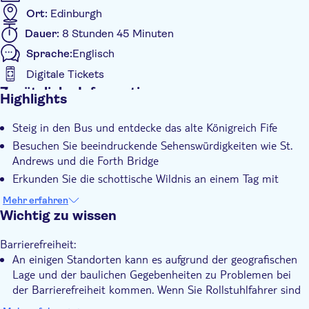
Ort:
Edinburgh
Dauer:
8 Stunden 45 Minuten
Sprache:
Englisch
Digitale Tickets
Zusätzliche Informationen
Highlights
Sofortbestätigung
Steig in den Bus und entdecke das alte Königreich Fife
Geführte Tour
Besuchen Sie beeindruckende Sehenswürdigkeiten wie St.
Lokales Flair
Andrews und die Forth Bridge
Digitale Buchungsbestätigung
Erkunden Sie die schottische Wildnis an einem Tag mit
erfahrenen lokalen Tourguides
Standardgruppe
Mehr erfahren
Wichtig zu wissen
Barrierefreiheit:
An einigen Standorten kann es aufgrund der geografischen
Lage und der baulichen Gegebenheiten zu Problemen bei
der Barrierefreiheit kommen. Wenn Sie Rollstuhlfahrer sind
oder in Ihrer Mobilität eingeschränkt sind, wenden Sie sich