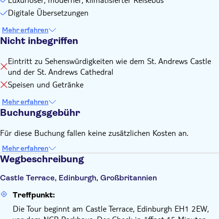
Reiseroute jederzeit aufgrund von Wetterbedingungen,
Verkehrsproblemen, der Verfügbarkeit von
Digitale Übersetzungen
Sehenswürdigkeiten oder anderen ähnlichen, von ihm nicht
Mehr erfahren
zu vertretenden Umständen zu ändern
Nicht inbegriffen
Der lokale Veranstalter behält sich das Recht vor, Touren
abzusagen, wenn die Mindestteilnehmerzahl nicht erreicht
Eintritt zu Sehenswürdigkeiten wie dem St. Andrews Castle
wird
und der St. Andrews Cathedral
Bitte denken Sie daran, Folgendes mitzubringen:
Speisen und Getränke
Bitte bringen Sie warme und/oder wasserdichte Kleidung
mit, tragen Sie bequeme Wanderschuhe und nehmen Sie
Mehr erfahren
Buchungsgebühr
Sonnencreme oder einen Hut für sonnige Tage mit
Für diese Buchung fallen keine zusätzlichen Kosten an.
Mehr erfahren
Wegbeschreibung
Castle Terrace, Edinburgh, Großbritannien
Treffpunkt:
Die Tour beginnt am Castle Terrace, Edinburgh EH1 2EW,