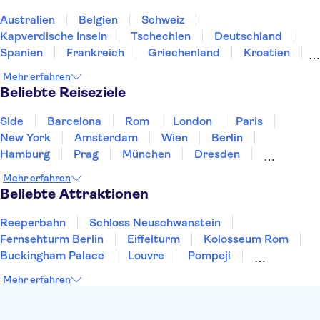
Harry Potter-Touren ab London
Harry Potter Studios
London Eye
Australien
Belgien
Schweiz
King's Cross Station
Madame Tussauds London
Kapverdische Inseln
Tschechien
Deutschland
Spanien
Frankreich
Griechenland
Kroatien
Irland
Island
Italien
Japan
Luxemburg
Mehr erfahren
Norwegen
Polen
Portugal
Schweden
Beliebte Reiseziele
Side
Barcelona
Rom
London
Paris
New York
Amsterdam
Wien
Berlin
Hamburg
Prag
München
Dresden
San Francisco
Miami
Leipzig
Stuttgart
Mehr erfahren
Heidelberg
Bremen
Hannover
Beliebte Attraktionen
Reeperbahn
Schloss Neuschwanstein
Fernsehturm Berlin
Eiffelturm
Kolosseum Rom
Buckingham Palace
Louvre
Pompeji
Petersdom
Sagrada Familia
Tower of London
Mehr erfahren
Moulin Rouge
Burj Khalifa
Keukenhof
London Eye
Elbphilharmonie
Alhambra