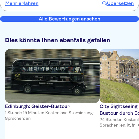
Mehr erfahren
Übersetzen
Alle Bewertungen ansehen
Dies könnte Ihnen ebenfalls gefallen
Edinburgh: Geister-Bustour
City Sightseeing
1 Stunde 15 Minuten
·
Kostenlose Stornierung
·
Bustour durch E
Sprachen: en
24 Stunden
·
Kostenl
Sprachen: en, it, fr 