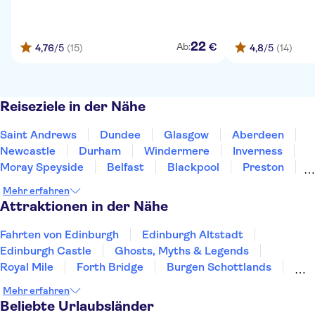
22
€
Ab:
4,76
/5
(15)
4,8
/5
(14)
Reiseziele in der Nähe
Saint Andrews
Dundee
Glasgow
Aberdeen
Newcastle
Durham
Windermere
Inverness
Moray Speyside
Belfast
Blackpool
Preston
Hillsborough
Scarborough
York
Mehr erfahren
Attraktionen in der Nähe
Fahrten von Edinburgh
Edinburgh Altstadt
Edinburgh Castle
Ghosts, Myths & Legends
Royal Mile
Forth Bridge
Burgen Schottlands
Edinburgh unterirdische Gewölbe
Mehr erfahren
Palace of Holyroodhouse
Princes Street
Beliebte Urlaubsländer