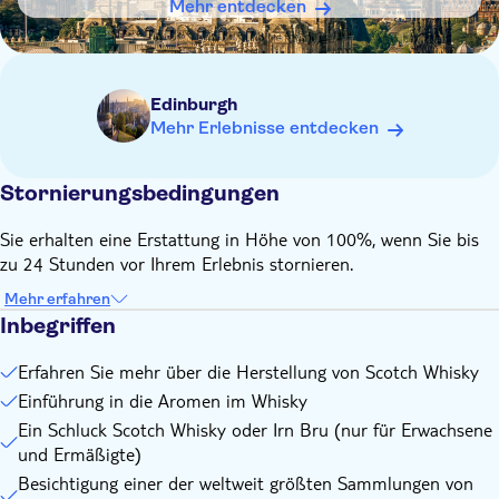
Mehr entdecken
Als alkoholfreie Alternative steht ein kostenloses
Erfrischungsgetränk zur Verfügung
Erwachsene und Ermäßigte erhalten ein Whisky-
Verkostungsglas aus Kristall als Souvenir
Edinburgh
Bitte kommen Sie frühzeitig, da der Einlass über eine
Mehr Erlebnisse entdecken
Zeiteinteilung und eine Führung erfolgt
Denken Sie daran, mitzubringen:
Stornierungsbedingungen
Bitte bringen Sie einen gültigen Lichtbildausweis mit, um
nachzuweisen, dass Sie mindestens 18 Jahre alt sind.
Sie erhalten eine Erstattung in Höhe von 100%, wenn Sie bis
Andernfalls wird Ihnen die Option „Erfrischungsgetränk“
zu 24 Stunden vor Ihrem Erlebnis stornieren.
angeboten.
Mehr erfahren
Inbegriffen
Erfahren Sie mehr über die Herstellung von Scotch Whisky
Einführung in die Aromen im Whisky
Ein Schluck Scotch Whisky oder Irn Bru (nur für Erwachsene
und Ermäßigte)
Besichtigung einer der weltweit größten Sammlungen von