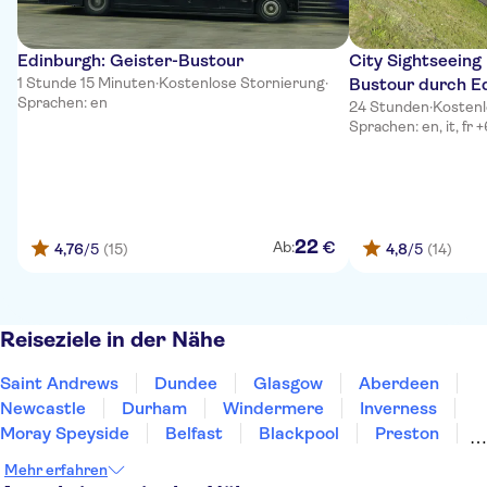
Edinburgh: Geister-Bustour
City Sightseeing
1 Stunde 15 Minuten
·
Kostenlose Stornierung
·
Bustour durch E
Sprachen: en
24 Stunden
·
Kostenl
Sprachen: en, it, fr 
22
€
Ab:
4,76
/5
(15)
4,8
/5
(14)
Reiseziele in der Nähe
Saint Andrews
Dundee
Glasgow
Aberdeen
Newcastle
Durham
Windermere
Inverness
Moray Speyside
Belfast
Blackpool
Preston
Hillsborough
Scarborough
York
Mehr erfahren