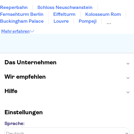
Reeperbahn
Schloss Neuschwanstein
Fernsehturm Berlin
Eiffelturm
Kolosseum Rom
Buckingham Palace
Louvre
Pompeji
Petersdom
Sagrada Familia
Tower of London
Mehr erfahren
Moulin Rouge
Burj Khalifa
Keukenhof
London Eye
Elbphilharmonie
Alhambra
Efteling
St Pauli
Das Unternehmen
Wir empfehlen
Hilfe
Einstellungen
Sprache: