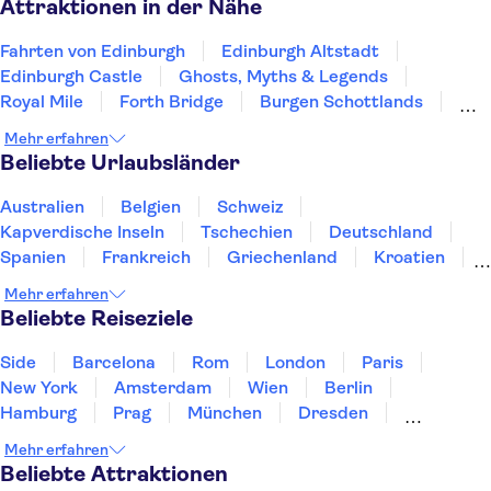
Attraktionen in der Nähe
Fahrten von Edinburgh
Edinburgh Altstadt
Edinburgh Castle
Ghosts, Myths & Legends
Royal Mile
Forth Bridge
Burgen Schottlands
Edinburgh unterirdische Gewölbe
Mehr erfahren
Palace of Holyroodhouse
Princes Street
Beliebte Urlaubsländer
Harry Potter-Touren ab London
Harry Potter Studios
London Eye
Australien
Belgien
Schweiz
King's Cross Station
Madame Tussauds London
Kapverdische Inseln
Tschechien
Deutschland
Spanien
Frankreich
Griechenland
Kroatien
Irland
Island
Italien
Japan
Luxemburg
Mehr erfahren
Norwegen
Polen
Portugal
Schweden
Beliebte Reiseziele
Side
Barcelona
Rom
London
Paris
New York
Amsterdam
Wien
Berlin
Hamburg
Prag
München
Dresden
San Francisco
Miami
Leipzig
Stuttgart
Mehr erfahren
Heidelberg
Bremen
Hannover
Beliebte Attraktionen