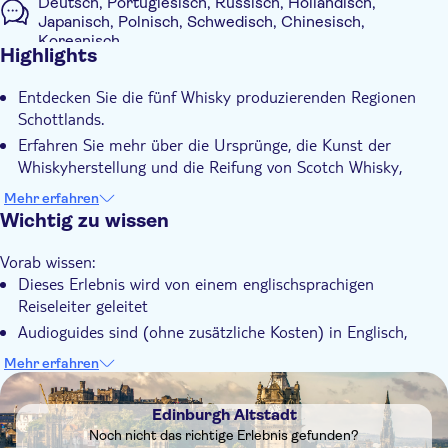
Deutsch, Portugiesisch, Russisch, Holländisch,
Japanisch, Polnisch, Schwedisch, Chinesisch,
Koreanisch
Highlights
Digitale Tickets
Zusätzliche Informationen
Entdecken Sie die fünf Whisky produzierenden Regionen
Schottlands.
Sofortbestätigung
Erfahren Sie mehr über die Ursprünge, die Kunst der
Ohne Anstehen
Whiskyherstellung und die Reifung von Scotch Whisky,
Bevorzugter Eintritt
während Sie in die Geschichte und Alchemie des Blendings
Mehr erfahren
Eintritte inbegriffen
des perfekten Drams eintauchen
Wichtig zu wissen
Entdecken Sie eine der weltweit größten Sammlungen von
Geführte Tour
Scotch Whisky bei diesem unterhaltsamen und informativen,
Vorab wissen:
Lokales Flair
familienfreundlichen Erlebnis
Dieses Erlebnis wird von einem englischsprachigen
Regentag
Reiseleiter geleitet
Genießen Sie einen Schluck Single Malt oder Blended Scotch
Führung mit Audioguide
Whisky – Sie haben die Wahl!
Audioguides sind (ohne zusätzliche Kosten) in Englisch,
Digitale Buchungsbestätigung
Niederländisch, Französisch, Deutsch, Italienisch,
Mehr erfahren
Wheelchair access
Portugiesisch, Spanisch, brasilianischem Portugiesisch,
DSA1Edinburgh Altstadt
Mandarin, Kantonesisch, Hindi, Japanisch, Koreanisch,
Mit Audioguide
Edinburgh Altstadt
Polnisch, Russisch, Schwedisch, Tschechisch, Gälisch,
Barrierefrei
Noch nicht das richtige Erlebnis gefunden?
britischer und amerikanischer Gebärdensprache verfügbar