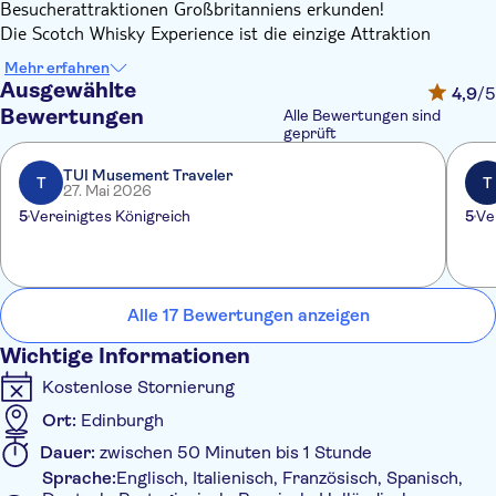
Besucherattraktionen Großbritanniens erkunden!
Die Scotch Whisky Experience ist die einzige Attraktion
weltweit, die Sie auf eine große Tour durch die fünf Whisky-
Mehr erfahren
Regionen Schottlands mitnimmt und Ihnen die ganze
Ausgewählte
4,9
/5
Geschichte des Scotch erzählt. Mit Ihrem hervorragenden Guide
Bewertungen
Alle Bewertungen sind
erfahren Sie, wie Geografie und Wetter zusammenwirken und
geprüft
die einzigartigen Aromen und Geschmacksrichtungen des
TUI Musement Traveler
regionalen Scotch Whiskys hervorbringen.
T
T
27. Mai 2026
Nach der Verkostung eines Schlucks Single Malt oder Blended
5
Vereinigtes Königreich
5
Ve
Scotch Whisky – Sie haben die Wahl! Als Souvenir nehmen Sie
ein limitiertes Whisky-Verkostungsglas aus Kristall mit nach
Hause. Diese Tour ist ideal für Whisky-Einsteiger und Familien
und bietet für jeden etwas (alkoholfreie Getränke sind
Alle 17 Bewertungen anzeigen
ebenfalls erhältlich).
Wichtige Informationen
Kostenlose Stornierung
Ort:
Edinburgh
Dauer:
zwischen 50 Minuten bis 1 Stunde
Sprache:
Englisch, Italienisch, Französisch, Spanisch,