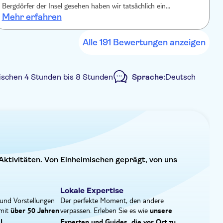
n Gassen, entspannen Sie auf dem Hauptplatz und
Bergdörfer der Insel gesehen haben wir tatsächlich ein
Be
r Sie die Rückfahrt antreten.
Mehr erfahren
M
verlassenes Dorf. Das Auto war für die Auffahrt auf den Berg
f
ungeeignete. Der Abschluss am Meer war schön.
P
Ab
Alle 191 Bewertungen anzeigen
ischen 4 Stunden bis 8 Stunden
Sprache:
Deutsch
e Buchungsbestätigung
Abholservice vom Hotel
Aktivitäten. Von Einheimischen geprägt, von uns
Lokale Expertise
und Vorstellungen
Der perfekte Moment, den andere
 mit
verpassen. Erleben Sie es wie
über 50 Jahren
unsere