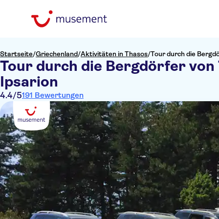
Startseite
/
Griechenland
/
Aktivitäten in Thasos
/
Tour durch die Bergd
Tour durch die Bergdörfer von
Ipsarion
4.4
/5
191 Bewertungen