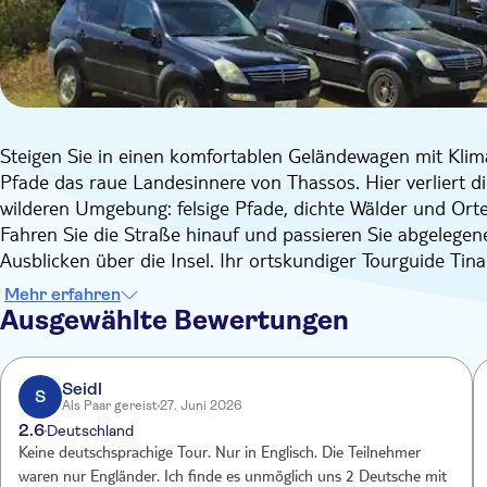
Steigen Sie in einen komfortablen Geländewagen mit Klim
Pfade das raue Landesinnere von Thassos. Hier verliert die
wilderen Umgebung: felsige Pfade, dichte Wälder und Orte 
Fahren Sie die Straße hinauf und passieren Sie abgelege
Ausblicken über die Insel. Ihr ortskundiger Tourguide Tina e
Bergdorf, das wie aus der Zeit gefallen wirkt. Schlendern 
Mehr erfahren
Kirche und genießen Sie den unverfälschten, authentisc
Ausgewählte Bewertungen
besuchen Sie das Kloster Panagouda, das ruhig in den Hüg
hier seit über 30 Jahren allein lebt. Die Umgebung ist ruhig
Rhythmus der Insel.
Seidl
S
Als Paar gereist
27. Juni 2026
Anschließend geht es hinauf zum Ipsarion, dem mit 1204 
2.6
Deutschland
haben Sie einen weiten Blick über die Insel, das Meer un
Keine deutschsprachige Tour. Nur in Englisch. Die Teilnehmer
Rückweg können Sie zwischen den Bäumen eine kleine St
waren nur Engländer. Ich finde es unmöglich uns 2 Deutsche mit