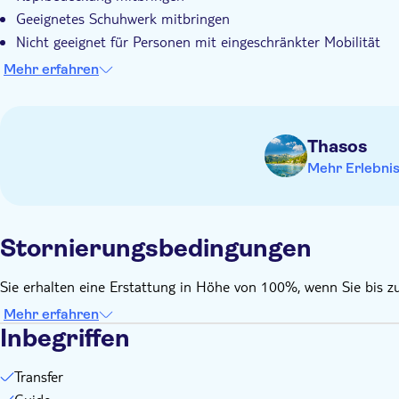
Geeignetes Schuhwerk mitbringen
Nicht geeignet für Personen mit eingeschränkter Mobilität
Nicht für Rollstuhlfahrer geeignet
Mehr erfahren
Bargeld für Extras oder Trinkgelder
Getränke nicht inbegriffen
Bitte beachten Sie, dass alle Zeitangaben annähernd sind un
Thasos
Mehr Erlebni
Stornierungsbedingungen
Sie erhalten eine Erstattung in Höhe von 100%, wenn Sie bis zu
Mehr erfahren
Inbegriffen
Transfer