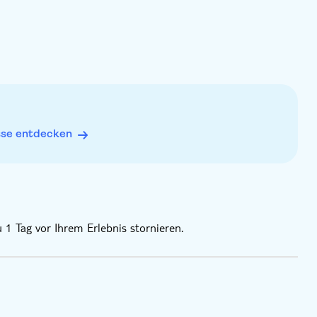
d sich ggf. ändern können
sse entdecken
 1 Tag vor Ihrem Erlebnis stornieren.