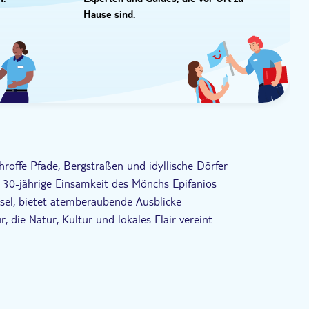
I.
Experten und Guides, die vor Ort zu
Hause sind.
hroffe Pfade, Bergstraßen und idyllische Dörfer
e 30-jährige Einsamkeit des Mönchs Epifanios
nsel, bietet atemberaubende Ausblicke
r, die Natur, Kultur und lokales Flair vereint
gartiges Wissen über Thassos und sein klösterliches Erbe