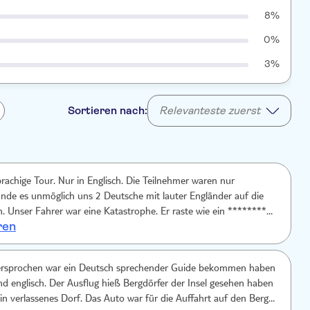
8%
0%
3%
Sortieren nach:
Relevanteste zuerst
rachige Tour. Nur in Englisch. Die Teilnehmer waren nur
finde es unmöglich uns 2 Deutsche mit lauter Engländer auf die
n. Unser Fahrer war eine Katastrophe. Er raste wie ein **********
ren
 Der Guide selber war recht nett. Konnte aber ausser griechisch und
andere Sprache. Teilweise habe ich etwas verstanden, mein Mann
s. Dafür das ich eine deutschsprachige Tour gebucht habe ist das
rsprochen war ein Deutsch sprechender Guide bekommen haben
und englisch. Der Ausflug hieß Bergdörfer der Insel gesehen haben
 ein verlassenes Dorf. Das Auto war für die Auffahrt auf den Berg