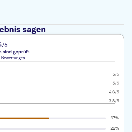
lebnis sagen
4
/5
 sind geprüft
1 Bewertungen
5
/5
5
/5
4,6
/5
3,8
/5
67%
22%