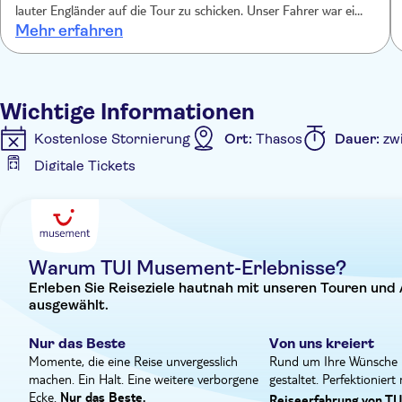
Besuch im Dorf Maries. Schlendern Sie durch die ruhige
lauter Engländer auf die Tour zu schicken. Unser Fahrer war eine
genießen Sie das sanfte Licht des Sonnenuntergangs, bevo
Mehr erfahren
Katastrophe. Er raste wie ein ********** über die Insel. Der
Guide selber war recht nett. Konnte aber ausser griechisch und
englisch keine andere Sprache. Teilweise habe ich etwas
verstanden, mein Mann leider gar nichts. Dafür das ich eine
Wichtige Informationen
deutschsprachige Tour gebucht habe ist das eine Frechheit.
Kostenlose Stornierung
Ort:
Thasos
Dauer:
zw
Digitale Tickets
Zusätzliche Informationen
Sofortbestätigung
Mahlzeit inbegriffen
Digital
Warum TUI Musement-Erlebnisse?
Erleben Sie Reiseziele hautnah mit unseren Touren und 
ausgewählt.
Nur das Beste
Von uns kreiert
Momente, die eine Reise unvergesslich
Rund um Ihre Wünsche 
machen. Ein Halt. Eine weitere verborgene
gestaltet. Perfektioniert
Ecke.
Nur das Beste.