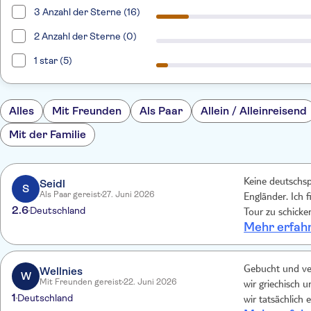
3 Anzahl der Sterne (16)
2 Anzahl der Sterne (0)
1 star (5)
Alles
Mit Freunden
Als Paar
Allein / Alleinreisend
Mit der Familie
Seidl
Keine deutschsp
S
Als Paar gereist
27. Juni 2026
Engländer. Ich 
2.6
Deutschland
Tour zu schicke
Mehr erfah
über die Insel.
englisch keine 
leider gar nicht
Wellnies
Gebucht und ve
eine Frechheit.
W
Mit Freunden gereist
22. Juni 2026
wir griechisch 
1
Deutschland
wir tatsächlich