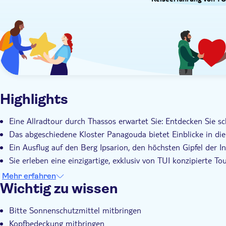
Reiseerfahrung von TU
Highlights
Eine Allradtour durch Thassos erwartet Sie: Entdecken Sie sc
Das abgeschiedene Kloster Panagouda bietet Einblicke in di
Ein Ausflug auf den Berg Ipsarion, den höchsten Gipfel der I
Sie erleben eine einzigartige, exklusiv von TUI konzipierte Tou
Ihr erfahrener ortskundiger Tourguide vermittelt Ihnen einzi
Mehr erfahren
Wichtig zu wissen
Bitte Sonnenschutzmittel mitbringen
Kopfbedeckung mitbringen