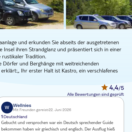
aanlage und erkunden Sie abseits der ausgetretenen
 Insel ihren Strandglanz und präsentiert sich in einer
rustikaler Tradition.
ne Dörfer und Berghänge mit weitreichenden
rklärt:„ Ihr erster Halt ist Kastro, ein verschlafenes
Sie durch die engen Steingassen, erkunden Sie die alte
hen Charme dieses verborgenen Juwels. Anschließend
4,4
/5
eln liegt. Es ist die Heimat des Mönchs Epifanios, der
Alle Bewertungen sind geprüft
, schlicht und tief verwurzelt im spirituellen
Wellnies
W
Mit Freunden gereist
22. Juni 2026
Metern höchsten Gipfel von Thassos. Vom Gipfel aus
1
2
Deutschland
d an klaren Tagen sogar bis zum Festland. Auf dem
Gebucht und versprochen war ein Deutsch sprechender Guide
W
ärkung genießen. Beenden Sie den Tag mit einem
bekommen haben wir griechisch und englisch. Der Ausflug hieß
d