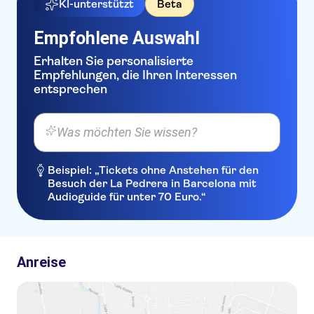
Grecotel Meli Palace
KI-unterstützt
Beta
Ideal Apartments Kokkini
Empfohlene Auswahl
Imperial Belvedere
Erhalten Sie personalisierte
Empfehlungen, die Ihren Interessen
SENSATORI Atlantica Caldera
entsprechen
Palace Analipsi
Aquis Zorbas Village
Was möchten Sie wissen?
Porto Greco
Beispiel: „Tickets ohne Anstehen für den
Phāea Cretan Malia Park
Besuch der La Pedrera in Barcelona mit
Audioguide für unter 70 Euro.“
Bella Beach
Asterias Village
Creta Maris Beach Resort
Anreise
Glaros Hersonissos
Esperides Villas