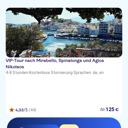
Aloe Boutique Anissaras
Pela Maria
Horizon Beach Hotel Stalis
Galaxy Villas
Mediterraneo
VIP-Tour nach Mirabello, Spinalonga und Agios
Porto Plazza
Nikolaos
4-8 Stunden
·
Kostenlose Stornierung
·
Sprachen: de, en
Matheo Villas & Suites Mallia
CASA BLU
Galaxy Hotel Iraklio
Golden Bay Gournes
125
€
Ab:
4,33
/5
(44)
Balsamico Traditional Suites