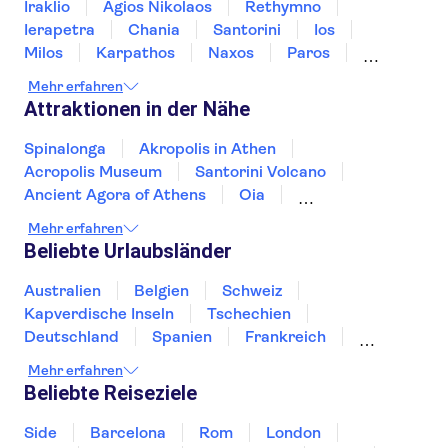
Iraklio
Agios Nikolaos
Rethymno
Ierapetra
Aquila Atlantis Hotel Heraklio
Chania
Santorini
Ios
Milos
Karpathos
Naxos
Paros
Royal Belvedere
Mykonos
Kos
Rhodos
Mehr erfahren
Mitsis Royal Mare Thalasso & Spa
Attraktionen in der Nähe
Resort
Spinalonga
Akropolis in Athen
Grand Hotel Holiday Resort
Acropolis Museum
Santorini Volcano
Ancient Agora of Athens
Oia
Koni Village Stalis bouno
Athens Archeological Museum
Mehr erfahren
Atlantica Akti Zeus
Knossos Palace
Temple of Poseidon
Beliebte Urlaubsländer
Temple of Olympian Zeus
Ocean Heights View
Heraklion Archaeological Museum
Australien
Belgien
Schweiz
Archeological Museum of Chania
Anthoula Village
Kapverdische Inseln
Tschechien
Achilleion Palace
Elafonisi
Deutschland
Spanien
Frankreich
Atlantica bottom of the stairs
Paleokastritsa Monastery
Griechenland
Kroatien
Irland
Island
Mehr erfahren
Italien
Japan
Luxemburg
Norwegen
Capsis Astoria Heraklion
Beliebte Reiseziele
Polen
Portugal
Schweden
Golden Bay Malia
Side
Barcelona
Rom
London